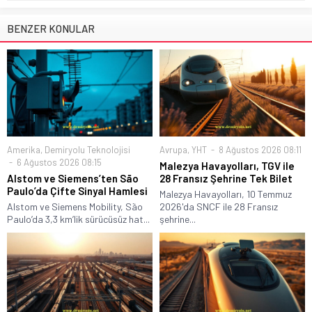
BENZER KONULAR
Amerika
,
Demiryolu Teknolojisi
Avrupa
,
YHT
8 Ağustos 2026 08:11
6 Ağustos 2026 08:15
Malezya Havayolları, TGV ile
Alstom ve Siemens’ten São
28 Fransız Şehrine Tek Bilet
Paulo’da Çifte Sinyal Hamlesi
Malezya Havayolları, 10 Temmuz
Alstom ve Siemens Mobility, São
2026'da SNCF ile 28 Fransız
Paulo’da 3,3 km’lik sürücüsüz hat...
şehrine...