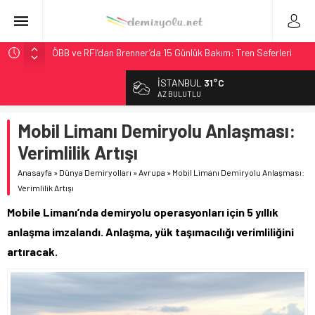
ÖBB ve RFI’dan Brenner’da 15 Günlük Bakım: Tren Seferleri
Duruyor
İSTANBUL
31°C
NS, Temmuz 2026’dan İtibaren Koltukta Bagaja Kalıcı
AZ BULUTLU
Yasak, Ceza Yok
Madrid Atocha’da 56 Milyon Euro’luk Yenileme: Sol Tüneli
Mobil Limanı Demiryolu Anlaşması:
%33 Kapasite Artışı
Verimlilik Artışı
Çekya ETCS’de Erken Teslim Ama Ulusal Hedef 730 km’ye
Düştü
Anasayfa
»
Dünya Demiryolları
»
Avrupa
»
Mobil Limanı Demiryolu Anlaşması:
Verimlilik Artışı
Malezya Havayolları, TGV ile 28 Fransız Şehrine Tek Bilet
Mobile Limanı’nda demiryolu operasyonları için 5 yıllık
anlaşma imzalandı. Anlaşma, yük taşımacılığı verimliliğini
artıracak.