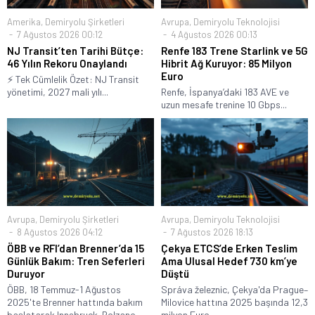
Amerika
,
Demiryolu Şirketleri
Avrupa
,
Demiryolu Teknolojisi
7 Ağustos 2026 00:12
4 Ağustos 2026 00:13
NJ Transit’ten Tarihi Bütçe:
Renfe 183 Trene Starlink ve 5G
46 Yılın Rekoru Onaylandı
Hibrit Ağ Kuruyor: 85 Milyon
Euro
⚡ Tek Cümlelik Özet: NJ Transit
yönetimi, 2027 mali yılı...
Renfe, İspanya’daki 183 AVE ve
uzun mesafe trenine 10 Gbps...
Avrupa
,
Demiryolu Şirketleri
Avrupa
,
Demiryolu Teknolojisi
8 Ağustos 2026 04:12
7 Ağustos 2026 18:13
ÖBB ve RFI’dan Brenner’da 15
Çekya ETCS’de Erken Teslim
Günlük Bakım: Tren Seferleri
Ama Ulusal Hedef 730 km’ye
Duruyor
Düştü
ÖBB, 18 Temmuz-1 Ağustos
Správa železnic, Çekya'da Prague–
2025'te Brenner hattında bakım
Milovice hattına 2025 başında 12,3
başlatarak Innsbruck-Bolzano...
milyon Euro...