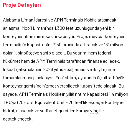
Proje Detayları
Alabama Liman İdaresi ve APM Terminals Mobile arasındaki
anlaşma, Mobil Limanı’nda 1,300 feet uzunluğunda yeni bir
konteyner rıhtımının inşasını kapsıyor. Proje, mevcut konteyner
terminalinin kapasitesini %50 oranında artıracak ve 131 milyon
dolarlık bir bütçeye sahip olacak. Bu yatırım, hem federal
hükümet hem de APM Terminals tarafından finanse edilecek.
İnşaat çalışmalarının 2026 yılında başlaması ve iki yıl içinde
tamamlanması planlanıyor. Yeni rıhtım, aynı anda üç ultra-büyük
konteyner gemisine hizmet verebilecek kapasitede olacak. Bu
sayede, APM Terminals Mobile’ın yıllık rıhtım kapasitesi 1.4 milyon
TEU’ya (20-foot Equivalent Unit – 20 feet’lik eşdeğer konteyner
birimi) ulaşacak ve yedi adet gemiden karaya
vinç
ile
desteklenecek.