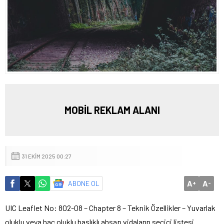
MOBİL REKLAM ALANI
31 EKIM 2025 00:27
A
A
ABONE OL
+
-
UIC Leaflet No: 802-08 – Chapter 8 – Teknik Özellikler – Yuvarlak
oluklu veya haç oluklu başlıklı ahşap vidaların seçici listesi