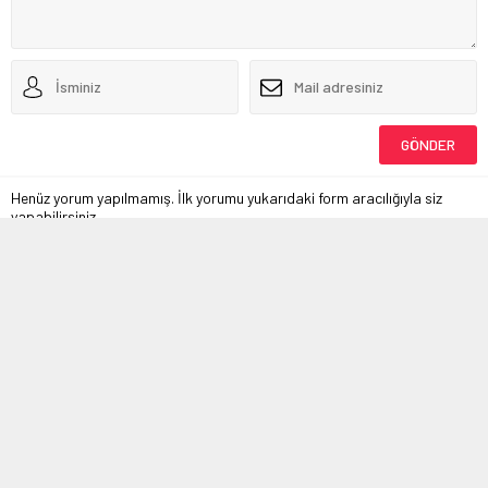
Henüz yorum yapılmamış. İlk yorumu yukarıdaki form aracılığıyla siz
yapabilirsiniz.
Demiryolu Kitapları
Demiryolu Kariyer
Demiryolu Kazaları
Foto Galeri
Video Galeri
Çerez Politikası
2002 yılından itibaren yayında olan demiryolu.net sektörün en köklü
websitesidir.