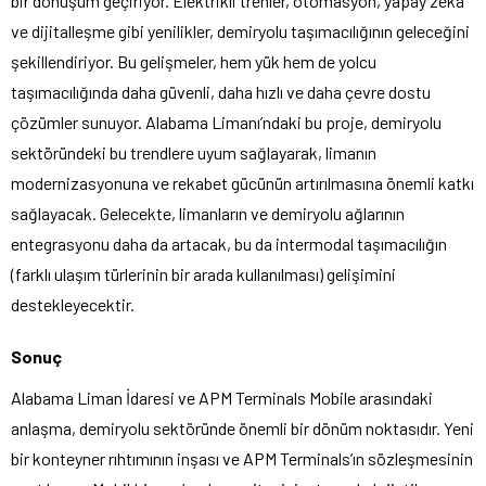
bir dönüşüm geçiriyor. Elektrikli trenler, otomasyon, yapay zeka
ve dijitalleşme gibi yenilikler, demiryolu taşımacılığının geleceğini
şekillendiriyor. Bu gelişmeler, hem yük hem de yolcu
taşımacılığında daha güvenli, daha hızlı ve daha çevre dostu
çözümler sunuyor. Alabama Limanı’ndaki bu proje, demiryolu
sektöründeki bu trendlere uyum sağlayarak, limanın
modernizasyonuna ve rekabet gücünün artırılmasına önemli katkı
sağlayacak. Gelecekte, limanların ve demiryolu ağlarının
entegrasyonu daha da artacak, bu da intermodal taşımacılığın
(farklı ulaşım türlerinin bir arada kullanılması) gelişimini
destekleyecektir.
Sonuç
Alabama Liman İdaresi ve APM Terminals Mobile arasındaki
anlaşma, demiryolu sektöründe önemli bir dönüm noktasıdır. Yeni
bir konteyner rıhtımının inşası ve APM Terminals’ın sözleşmesinin