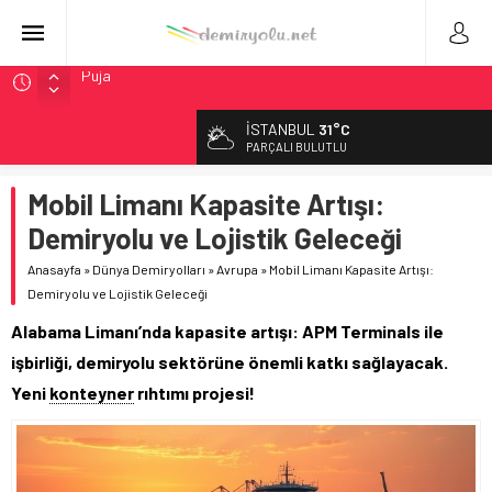
Chicago’da Metra Polisi BVLOS Drone’larla Müdahale
Süresini Kısalttı
İSTANBUL
31°C
NJ Transit’ten Tarihi Bütçe: 46 Yılın Rekoru Onaylandı
PARÇALI BULUTLU
Rocky Mountain, Güneş Enerjili Tesisten İlk Rayı Sevk Etti
Mobil Limanı Kapasite Artışı:
AAR, MIT ve Berkeley Dahil 4 Üniversiteyle Araştırma
Konsorsiyumu Başlattı
Demiryolu ve Lojistik Geleceği
Northern Railway Doğruladı: 308 Bin Rupiye Özel Vagonda
Anasayfa
»
Dünya Demiryolları
»
Avrupa
»
Mobil Limanı Kapasite Artışı:
Puja
Demiryolu ve Lojistik Geleceği
Alabama Limanı’nda kapasite artışı: APM Terminals ile
işbirliği, demiryolu sektörüne önemli katkı sağlayacak.
Yeni
konteyner
rıhtımı projesi!