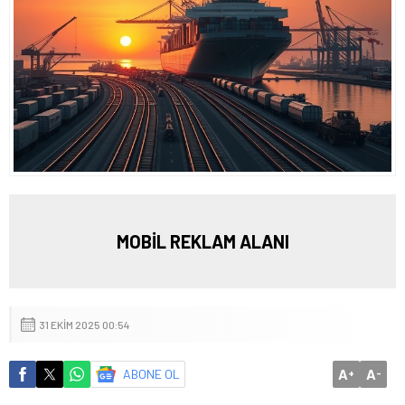
MOBİL REKLAM ALANI
31 EKIM 2025 00:54
A
A
ABONE OL
+
-