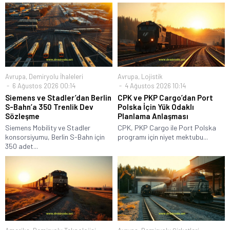
Avrupa
,
Demiryolu İhaleleri
Avrupa
,
Lojistik
6 Ağustos 2026 00:14
4 Ağustos 2026 10:14
Siemens ve Stadler’dan Berlin
CPK ve PKP Cargo’dan Port
S-Bahn’a 350 Trenlik Dev
Polska İçin Yük Odaklı
Sözleşme
Planlama Anlaşması
Siemens Mobility ve Stadler
CPK, PKP Cargo ile Port Polska
konsorsiyumu, Berlin S-Bahn için
programı için niyet mektubu...
350 adet...