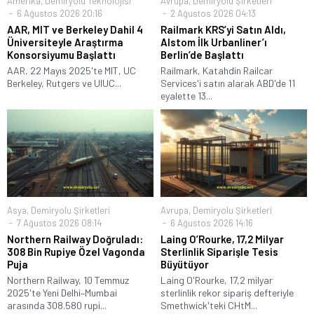
Amerika
,
Demiryolu Teknolojisi
Avrupa
,
Demiryolu Şirketleri
6 Ağustos 2026 20:16
2 Ağustos 2026 04:13
AAR, MIT ve Berkeley Dahil 4
Railmark KRS’yi Satın Aldı,
Üniversiteyle Araştırma
Alstom İlk Urbanliner’ı
Konsorsiyumu Başlattı
Berlin’de Başlattı
AAR, 22 Mayıs 2025'te MIT, UC
Railmark, Katahdin Railcar
Berkeley, Rutgers ve UIUC...
Services'i satın alarak ABD'de 11
eyalette 13...
Asya
,
Demiryolu Şirketleri
Avrupa
,
Demiryolu Şirketleri
7 Ağustos 2026 08:14
6 Ağustos 2026 14:16
Northern Railway Doğruladı:
Laing O’Rourke, 17,2 Milyar
308 Bin Rupiye Özel Vagonda
Sterlinlik Siparişle Tesis
Puja
Büyütüyor
Northern Railway, 10 Temmuz
Laing O'Rourke, 17,2 milyar
2025'te Yeni Delhi–Mumbai
sterlinlik rekor sipariş defteriyle
arasında 308.580 rupi...
Smethwick'teki CHtM...