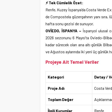
⚡ Tek Cümlelik Özet:
Renfe, Kuzey İspanya’da Costa Verde Exp
de Compostela güzergahının yanı sıra, l
hafta sonu gezisi de sunuyor.
OVİEDO, İSPANYA –
İspanyol ulusal o
2026 sezonunu 6 Mayıs’ta Oviedo-Bilbao 
kadar sürecek olan ana altı günlük Bi
ve Ağustos aylarında iki yeni üç günlük 
Projeye Ait Temel Veriler
Kategori
Detay / V
Proje Adı
Costa Ver
Toplam Değer
Açıklanma
İlgili Kurumlar
Renfe