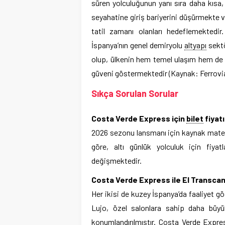
süren yolculuğunun yanı sıra daha kısa, 
seyahatine giriş bariyerini düşürmekte 
tatil zamanı olanları hedeflemektedir
İspanya’nın genel demiryolu
altyapı
sektö
olup, ülkenin hem temel ulaşım hem de
güveni göstermektedir (Kaynak: Ferrovia
Sıkça Sorulan Sorular
Costa Verde Express için
bilet
fiyatı
2026 sezonu lansmanı için kaynak materya
göre, altı günlük yolculuk için fiyat
değişmektedir.
Costa Verde Express ile El Transcan
Her ikisi de kuzey İspanya’da faaliyet g
Lujo, özel salonlara sahip daha büyük
konumlandırılmıştır. Costa Verde Expr