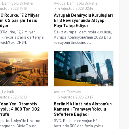
a
,
Demiryolu Şirketleri
Avrupa
,
Demiryolu Şirketleri
ustos 2026 14:16
4 Ağustos 2026 02:14
O’Rourke, 17,2 Milyar
Avrupalı Demiryolu Kuruluşları
nlik Siparişle Tesis
ETS Revizyonunda Altyapı
üyor
Payı Talep Ediyor
O'Rourke, 17,2 milyar
Sekiz Avrupalı demiryolu kuruluşu,
lik rekor sipariş defteriyle
Avrupa Komisyonu'nun 2026 ETS
ick'teki CHtM...
revizyonu öncesinde...
a
,
Lojistik
Avrupa
,
Tramvay
ustos 2026 12:19
3 Ağustos 2026 20:13
a’dan Yeni Otomotiv
Berlin M4 Hattında Alstom’un
yolu: 4.800 Ton CO2
Kameralı Tramvayı Yolculu
rrufu
Seferlere Başladı
istix, İtalya'da Livorno-
BVG, Berlin'in en yoğun M4
cagnano-Gioia Tauro
hattında 300'den fazla yolcu