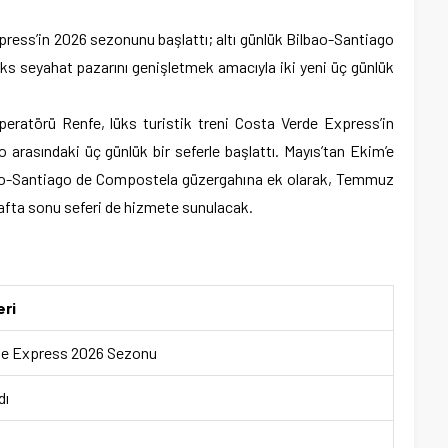
ress’in 2026 sezonunu başlattı; altı günlük Bilbao-Santiago
üks seyahat pazarını genişletmek amacıyla iki yeni üç günlük
peratörü Renfe, lüks turistik treni Costa Verde Express’in
arasındaki üç günlük bir seferle başlattı. Mayıs’tan Ekim’e
lbao-Santiago de Compostela güzergahına ek olarak, Temmuz
hafta sonu seferi de hizmete sunulacak.
eri
de Express 2026 Sezonu
dı