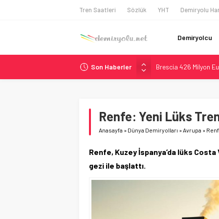
Tren Saatleri
Sözlük
YHT
Demiryolu Har
Demiryolcu
Son Haberler
Brescia 426 Milyon Eu
Northern Railway Doğ
Chicago’da Metra Poli
NJ Transit’ten Tarihi
Renfe: Yeni Lüks Tre
České dráhy 101 Yaşın
Anasayfa
»
Dünya Demiryolları
»
Avrupa
»
Renf
Renfe, Kuzey İspanya’da lüks Costa 
gezi ile başlattı.