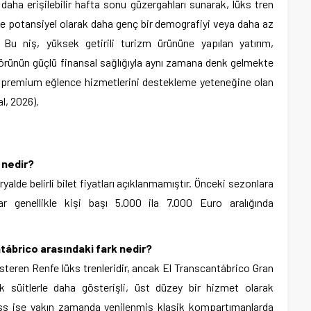
daha erişilebilir hafta sonu güzergahları sunarak, lüks tren
ve potansiyel olarak daha genç bir demografiyi veya daha az
. Bu niş, yüksek getirili turizm ürününe yapılan yatırım,
rünün güçlü finansal sağlığıyla aynı zamana denk gelmekte
 premium eğlence hizmetlerini destekleme yeteneğine olan
l, 2026).
 nedir?
lde belirli bilet fiyatları açıklanmamıştır. Önceki sezonlara
lar genellikle kişi başı 5.000 ila 7.000 Euro aralığında
tábrico arasındaki fark nedir?
österen Renfe lüks trenleridir, ancak El Transcantábrico Gran
 süitlerle daha gösterişli, üst düzey bir hizmet olarak
ess ise yakın zamanda yenilenmiş klasik kompartımanlarda