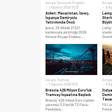
Avrupa
,
Demiryolu Projeleri
Avrup
1 Ağustos 2026 22:13
6 Ağ
Anket: Macaristan, İsveç,
Laing 
İspanya Demiryolu
Sterli
Yatırımında Öncü
Büyüt
Ipsos, 29 ülkede 21.521
Laing 
katılımcıyla yürüttüğü 2026
sterlin
Küresel Altyapı Endeksi...
Smethw
Avrupa
,
Tramvay
Avrup
7 Ağustos 2026 10:11
6 Ağ
Brescia 426 Milyon Euro’luk
İtaly
Tramvay İnşaatına Başladı
Demir
Tasa
Brescia, 426 milyon Euro toplam
yatırımla 11,3 km'lik T2 Fiera–
FS Log
Pendolina...
Ponte