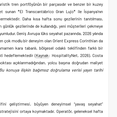
ristik tren portföyünün bir parçasıdır ve benzer bir kuzey
t sunan *El Transcantábrico Gran Lujo* ile İspanya’nın
ermektedir. Daha kısa hafta sonu gezilerinin tanıtılması,
n günlük gezilerinde de kullandığı, yeni müşterileri çekmeye
uyumludur. Geniş Avrupa lüks seyahat pazarında, 2026 yılında
ren çok modlu bir deneyim olan Orient Express Corinthian da
mamen kara tabanlı, bölgesel odaklı teklifinden farklı bir
ti hedeflemektedir (
Kaynak
: HospitalityNet, 2026). Costa
noktası açıklanmadığından, yolcu başına doğrudan maliyet
Bu konuya ilişkin bağımsız doğrulama verisi yayın tarihi
fini geliştirmesi, büyüyen deneyimsel “yavaş seyahat”
tratejisini ortaya koymaktadır. Operatör, geleneksel hafta