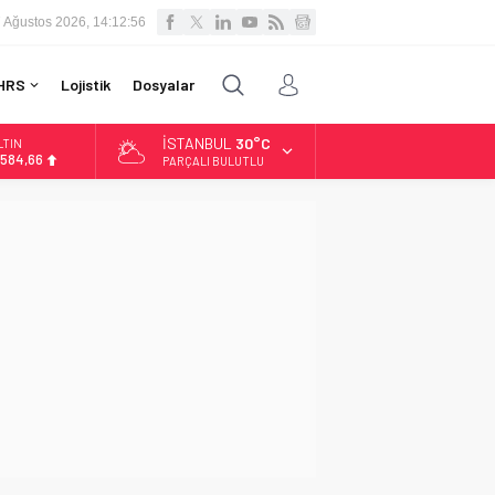
 Ağustos 2026, 14:12:57
HRS
Lojistik
Dosyalar
İSTANBUL
30°C
LTIN
.584,66
PARÇALI BULUTLU
İST
3.889,75
OLAR
7,7046
URO
5,0051