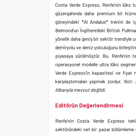
Costa Verde Express, Renfe’nin lüks tu
güzergahında daha premium bir hizme
güneyindeki *Al Andalus* trenini de iç
Belmond’un İngiltere’deki British Pullma
yönelik daha geniş bir sektör trendiyle 
demiryolu ve deniz yolculuğunu birleşti
piyasaya sürülmüştür. Bu, Renfe’nin ta
operasyonel modelle ultra lüks segmen
Verde Express’in kapasitesi ve fiyat 
karşılaştırmaları yapmak zordur.
Not: 
itibarıyla mevcut değildi.
Editörün Değerlendirmesi
Renfe’nin Costa Verde Express tekli
sektöründeki net bir pazar bölümleme s