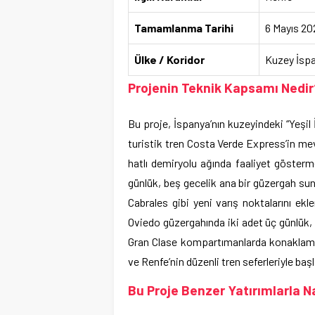
Tamamlanma Tarihi
6 Mayıs 20
Ülke / Koridor
Kuzey İspa
Projenin Teknik Kapsamı Nedir
Bu proje, İspanya’nın kuzeyindeki “Yeşi
turistik tren Costa Verde Express’in me
hatlı demiryolu ağında faaliyet gösterm
günlük, beş gecelik ana bir güzergah s
Cabrales gibi yeni varış noktalarını ek
Oviedo güzergahında iki adet üç günlük, 
Gran Clase kompartımanlarda konaklama,
ve Renfe’nin düzenli tren seferleriyle baş
Bu Proje Benzer Yatırımlarla Nas