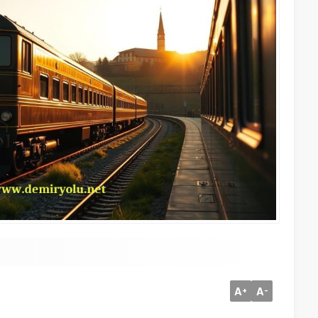
A
A
+
-