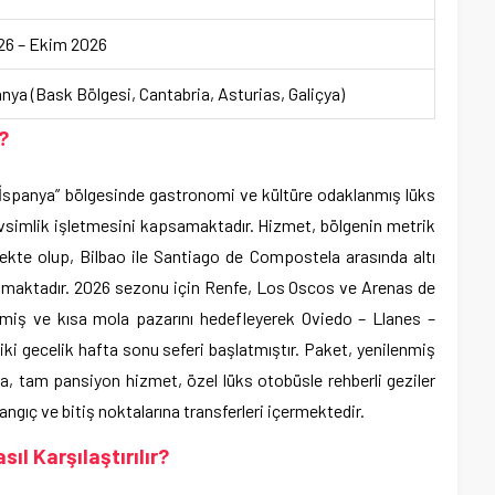
26 – Ekim 2026
nya (Bask Bölgesi, Cantabria, Asturias, Galiçya)
?
l İspanya” bölgesinde gastronomi ve kültüre odaklanmış lüks
vsimlik işletmesini kapsamaktadır. Hizmet, bölgenin metrik
ekte olup, Bilbao ile Santiago de Compostela arasında altı
unmaktadır. 2026 sezonu için Renfe, Los Oscos ve Arenas de
lemiş ve kısa mola pazarını hedefleyerek Oviedo – Llanes –
iki gecelik hafta sonu seferi başlatmıştır. Paket, yenilenmiş
 tam pansiyon hizmet, özel lüks otobüsle rehberli geziler
langıç ve bitiş noktalarına transferleri içermektedir.
ıl Karşılaştırılır?