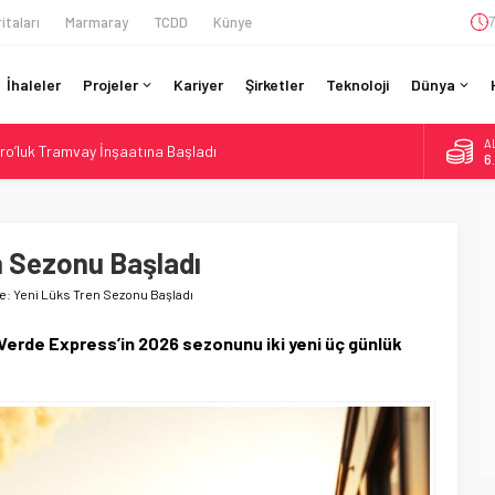
itaları
Marmaray
TCDD
Künye
7
İhaleler
Projeler
Kariyer
Şirketler
Teknoloji
Dünya
A
ro’luk Tramvay İnşaatına Başladı
6
ruladı: 308 Bin Rupiye Özel Vagonda Puja
B
1
si BVLOS Drone’larla Müdahale Süresini Kısalttı
 Bütçe: 46 Yılın Rekoru Onaylandı
n Sezonu Başladı
D
4
daki Buharlıyı Šumava Seferlerine Çıkarıyor
e: Yeni Lüks Tren Sezonu Başladı
E
5
Verde Express’in 2026 sezonunu iki yeni üç günlük