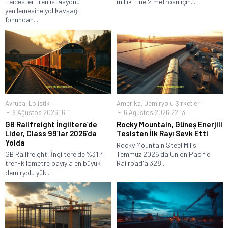
Leicester tren istasyonu
millik Line 2 metrosu için...
yenilemesine yol kavşağı
fonundan...
Avrupa
,
Lojistik
Amerika
,
Demiryolu Şirketleri
8 Ağustos 2026 16:11
6 Ağustos 2026 22:13
GB Railfreight İngiltere’de
Rocky Mountain, Güneş Enerjili
Lider, Class 99’lar 2026’da
Tesisten İlk Rayı Sevk Etti
Yolda
Rocky Mountain Steel Mills,
GB Railfreight, İngiltere'de %31,4
Temmuz 2026'da Union Pacific
tren-kilometre payıyla en büyük
Railroad'a 328...
demiryolu yük...