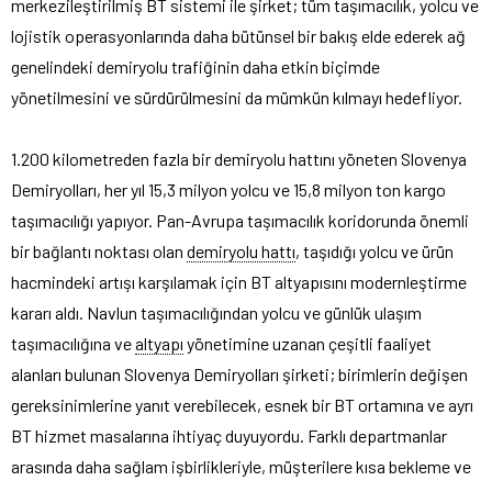
merkezileştirilmiş BT sistemi ile şirket; tüm taşımacılık, yolcu ve
lojistik operasyonlarında daha bütünsel bir bakış elde ederek ağ
genelindeki demiryolu trafiğinin daha etkin biçimde
yönetilmesini ve sürdürülmesini da mümkün kılmayı hedefliyor.
1.200 kilometreden fazla bir demiryolu hattını yöneten Slovenya
Demiryolları, her yıl 15,3 milyon yolcu ve 15,8 milyon ton kargo
taşımacılığı yapıyor. Pan-Avrupa taşımacılık koridorunda önemli
bir bağlantı noktası olan
demiryolu hattı
, taşıdığı yolcu ve ürün
hacmindeki artışı karşılamak için BT altyapısını modernleştirme
kararı aldı. Navlun taşımacılığından yolcu ve günlük ulaşım
taşımacılığına ve
altyapı
yönetimine uzanan çeşitli faaliyet
alanları bulunan Slovenya Demiryolları şirketi; birimlerin değişen
gereksinimlerine yanıt verebilecek, esnek bir BT ortamına ve ayrı
BT hizmet masalarına ihtiyaç duyuyordu. Farklı departmanlar
arasında daha sağlam işbirlikleriyle, müşterilere kısa bekleme ve