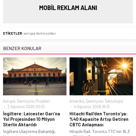
MOBİL REKLAM ALANI
ETİKETLER:
avrupa demiryolları
BENZER KONULAR
Avrupa
,
Demiryolu Projeleri
Amerika
,
Demiryolu Teknolojisi
2 Ağustos 2026 00:12
4 Ağustos 2026 16:13
İngiltere: Leicester Garı’na
Hitachi Rail’den Toronto’ya:
Yol Projesinden 10 Milyon
%40 Kapasite Artışı Getiren
Sterlin Aktarıldı
CBTC Anlaşması
İngiltere Ulaştırma Bakanlığı,
Hitachi Rail, Toronto TTC'nin 16,3