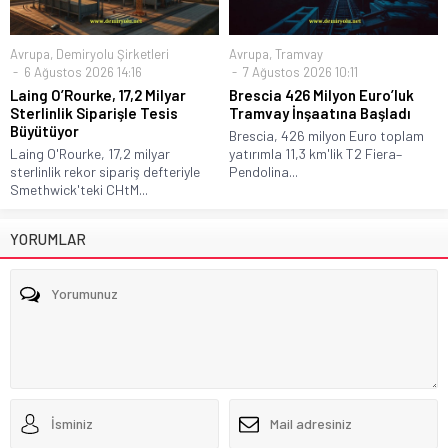
Avrupa
,
Demiryolu Şirketleri
Avrupa
,
Tramvay
6 Ağustos 2026 14:16
7 Ağustos 2026 10:11
Laing O’Rourke, 17,2 Milyar
Brescia 426 Milyon Euro’luk
Sterlinlik Siparişle Tesis
Tramvay İnşaatına Başladı
Büyütüyor
Brescia, 426 milyon Euro toplam
Laing O'Rourke, 17,2 milyar
yatırımla 11,3 km'lik T2 Fiera–
sterlinlik rekor sipariş defteriyle
Pendolina...
Smethwick'teki CHtM...
YORUMLAR