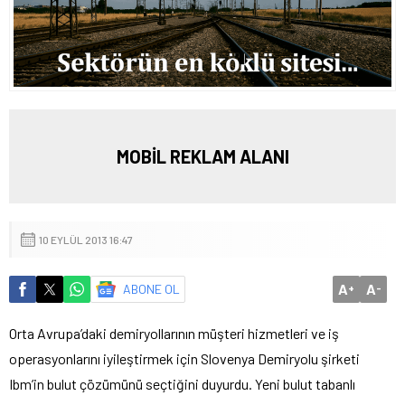
MOBİL REKLAM ALANI
10 EYLÜL 2013 16:47
A
A
ABONE OL
+
-
Orta Avrupa’daki demiryollarının müşteri hizmetleri ve iş
operasyonlarını iyileştirmek için Slovenya Demiryolu şirketi
Ibm’in bulut çözümünü seçtiğini duyurdu.
Yeni bulut tabanlı