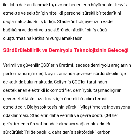
ile daha da kanıtlanmakta, uzman becerilerin büyümesini teşvik
etmekte ve sektör için nitelikli personel sürekli bir tedarikini
sağlamaktadır. Bu iş birliği, Stadler’ın bölgeye uzun vadeli
bağlılığını ve demiryolu sektöründe nitelikli bir iş gücü
oluşturmasına katkısını vurgulamaktadır.
Sürdürülebilirlik ve Demiryolu Teknolojisinin Geleceği
Verimli ve güvenilir ÇGD’lerin üretimi, sadece demiryolu araçlarının
performansı için değil, aynı zamanda çevresel sürdürülebilirliğe
de katkıda bulunmaktadır. Gelişmiş ÇGD’ler tarafından
desteklenen elektrikli lokomotifler, demiryolu taşımacılığının
çevresel etkisini azaltmak için önemli bir adım temsil
etmektedir. Białystok tesisinin sürekli iyileştirme ve inovasyona
odaklanması, Stadler’ın daha verimli ve çevre dostu ÇGD’ler
geliştirmenin ön saflarında kalmasını sağlamaktadır. Bu
sürdürülebilirliğe bağlılık, daha geniş sektördeki karbon