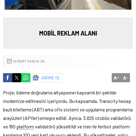
MOBİL REKLAM ALANI
10 MART 2025 14:28
A
A
ABONE OL
+
-
Proje, ödeme doğrulama altyapısının kapsamlı bir şekilde
modernize edilmesini içeriyordu. Bu kapsamda, Transcity hesap
bazlı biletleme (ABT) arka ofis sistemi ve uygulama programlama
arayüzleri (API’ler) entegre edildi. Ayrıca, 3.825 otobüs validatörü
ve 180
platform
validatörü yükseltildi ve tren ile feribot platform
kapılarına 100 yeni kart okuyucu eklendi. Bu yükseltmeler, yolcu