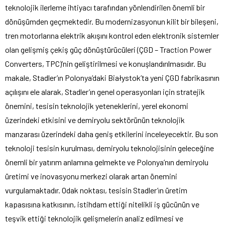
teknolojik ilerleme ihtiyacı tarafından yönlendirilen önemli bir
dönüşümden geçmektedir. Bu modernizasyonun kilit bir bileşeni,
tren motorlarına elektrik akışını kontrol eden elektronik sistemler
olan gelişmiş çekiş güç dönüştürücüleri (ÇGD – Traction Power
Converters, TPC)’nin geliştirilmesi ve konuşlandırılmasıdır. Bu
makale, Stadler’ın Polonya’daki Białystok’ta yeni ÇGD fabrikasının
açılışını ele alarak, Stadler’ın genel operasyonları için stratejik
önemini, tesisin teknolojik yeteneklerini, yerel ekonomi
üzerindeki etkisini ve demiryolu sektörünün teknolojik
manzarası üzerindeki daha geniş etkilerini inceleyecektir. Bu son
teknoloji tesisin kurulması, demiryolu teknolojisinin geleceğine
önemli bir yatırım anlamına gelmekte ve Polonya’nın demiryolu
üretimi ve inovasyonu merkezi olarak artan önemini
vurgulamaktadır. Odak noktası, tesisin Stadler’ın üretim
kapasısına katkısının, istihdam ettiği nitelikli iş gücünün ve
teşvik ettiği teknolojik gelişmelerin analiz edilmesi ve