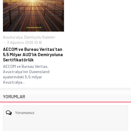
Avusturalya
,
Demiryolu İhaleleri
3 Ağustos 2026 10:16
AECOM ve Bureau Veritas’tan
5,5 Milyar AUD’lık Demiryoluna
Sertifikatörlük
AECOM ve Bureau Veritas,
Avustralya'nın Queensland
eyaletindeki 5,5 milyar
Avustralya...
YORUMLAR