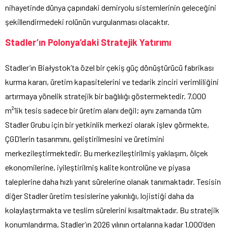
nihayetinde dünya çapındaki demiryolu sistemlerinin geleceğini
şekillendirmedeki rolünün vurgulanması olacaktır.
Stadler’ın Polonya’daki Stratejik Yatırımı
Stadler’ın Białystok’ta özel bir çekiş güç dönüştürücü fabrikası
kurma kararı, üretim kapasitelerini ve tedarik zinciri verimliliğini
artırmaya yönelik stratejik bir bağlılığı göstermektedir. 7.000
m²’lik tesis sadece bir üretim alanı değil; aynı zamanda tüm
Stadler Grubu için bir yetkinlik merkezi olarak işlev görmekte,
ÇGD’lerin tasarımını, geliştirilmesini ve üretimini
merkezileştirmektedir. Bu merkezileştirilmiş yaklaşım, ölçek
ekonomilerine, iyileştirilmiş kalite kontrolüne ve piyasa
taleplerine daha hızlı yanıt sürelerine olanak tanımaktadır. Tesisin
diğer Stadler üretim tesislerine yakınlığı, lojistiği daha da
kolaylaştırmakta ve teslim sürelerini kısaltmaktadır. Bu stratejik
konumlandırma, Stadler’ın 2026 yılının ortalarına kadar 1.000’den