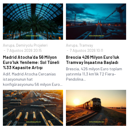
Avrupa
,
Demiryolu Projeleri
Avrupa
,
Tramvay
7 Ağustos 2026 20:15
7 Ağustos 2026 10:11
Madrid Atocha’da 56 Milyon
Brescia 426 Milyon Euro’luk
Euro’luk Yenileme: Sol Tüneli
Tramvay İnşaatına Başladı
%33 Kapasite Artışı
Brescia, 426 milyon Euro toplam
Adif, Madrid Atocha Cercanías
yatırımla 11,3 km'lik T2 Fiera–
istasyonunun hat
Pendolina...
konfigürasyonunu 56 milyon Euro...