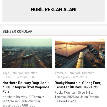
MOBİL REKLAM ALANI
BENZER KONULAR
Asya
,
Demiryolu Şirketleri
Amerika
,
Demiryolu Şirketleri
7 Ağustos 2026 08:14
6 Ağustos 2026 22:13
Northern Railway Doğruladı:
Rocky Mountain, Güneş Enerjili
308 Bin Rupiye Özel Vagonda
Tesisten İlk Rayı Sevk Etti
Puja
Rocky Mountain Steel Mills,
Northern Railway, 10 Temmuz
Temmuz 2026'da Union Pacific
2025'te Yeni Delhi–Mumbai
Railroad'a 328...
arasında 308.580 rupi...