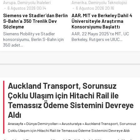
Avrupa
,
Demiryolu İhaleleri
Amerika
,
Demiryolu Teknolojisi
6 Ağustos 2026 00:14
6 Ağustos 2026 20:16
Siemens ve Stadler’dan Berlin
AAR, MIT ve Berkeley Dahil 4
S-Bahn’a 350 Trenlik Dev
Üniversiteyle Araştırma
Sözleşme
Konsorsiyumu Başlattı
Siemens Mobility ve Stadler
AAR, 22 Mayıs 2025'te MIT, UC
konsorsiyumu, Berlin S-Bahn için
Berkeley, Rutgers ve UIUC...
350 adet...
Auckland Transport, Sorunsuz
Çoklu Ulaşım için Hitachi Rail ile
Temassız Ödeme Sistemini Devreye
Aldı
Anasayfa
»
Dünya Demiryolları
»
Avusturalya
»
Auckland Transport, Sorunsuz
Çoklu Ulaşım için Hitachi Rail ile Temassız Ödeme Sistemini Devreye Aldı