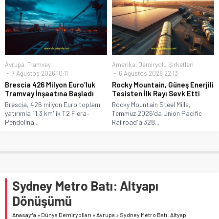
Avrupa
,
Tramvay
Amerika
,
Demiryolu Şirketleri
7 Ağustos 2026 10:11
6 Ağustos 2026 22:13
Brescia 426 Milyon Euro’luk
Rocky Mountain, Güneş Enerjili
Tramvay İnşaatına Başladı
Tesisten İlk Rayı Sevk Etti
Brescia, 426 milyon Euro toplam
Rocky Mountain Steel Mills,
yatırımla 11,3 km'lik T2 Fiera–
Temmuz 2026'da Union Pacific
Pendolina...
Railroad'a 328...
Sydney Metro Batı: Altyapı
Dönüşümü
Anasayfa
»
Dünya Demiryolları
»
Avrupa
»
Sydney Metro Batı: Altyapı