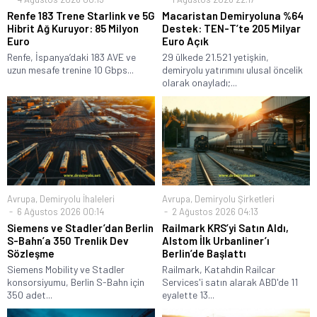
Renfe 183 Trene Starlink ve 5G
Macaristan Demiryoluna %64
Hibrit Ağ Kuruyor: 85 Milyon
Destek: TEN-T’te 205 Milyar
Euro
Euro Açık
Renfe, İspanya’daki 183 AVE ve
29 ülkede 21.521 yetişkin,
uzun mesafe trenine 10 Gbps...
demiryolu yatırımını ulusal öncelik
olarak onayladı;...
Avrupa
,
Demiryolu İhaleleri
Avrupa
,
Demiryolu Şirketleri
6 Ağustos 2026 00:14
2 Ağustos 2026 04:13
Siemens ve Stadler’dan Berlin
Railmark KRS’yi Satın Aldı,
S-Bahn’a 350 Trenlik Dev
Alstom İlk Urbanliner’ı
Sözleşme
Berlin’de Başlattı
Siemens Mobility ve Stadler
Railmark, Katahdin Railcar
konsorsiyumu, Berlin S-Bahn için
Services'i satın alarak ABD'de 11
350 adet...
eyalette 13...