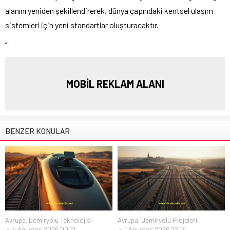
alanını yeniden şekillendirerek, dünya çapındaki kentsel ulaşım
sistemleri için yeni standartlar oluşturacaktır.
“`
MOBİL REKLAM ALANI
BENZER KONULAR
Avrupa
,
Demiryolu Teknolojisi
Avrupa
,
Demiryolu Projeleri
4 Ağustos 2026 00:13
1 Ağustos 2026 22:17