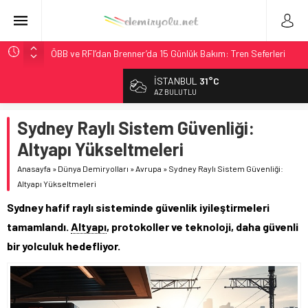
ÖBB ve RFI’dan Brenner’da 15 Günlük Bakım: Tren Seferleri
Duruyor
İSTANBUL
31°C
NS, Temmuz 2026’dan İtibaren Koltukta Bagaja Kalıcı
AZ BULUTLU
Yasak, Ceza Yok
Madrid Atocha’da 56 Milyon Euro’luk Yenileme: Sol Tüneli
Sydney Raylı Sistem Güvenliği:
%33 Kapasite Artışı
Altyapı Yükseltmeleri
Çekya ETCS’de Erken Teslim Ama Ulusal Hedef 730 km’ye
Düştü
Anasayfa
»
Dünya Demiryolları
»
Avrupa
»
Sydney Raylı Sistem Güvenliği:
Altyapı Yükseltmeleri
Malezya Havayolları, TGV ile 28 Fransız Şehrine Tek Bilet
Sydney hafif raylı sisteminde güvenlik iyileştirmeleri
tamamlandı.
Altyapı
, protokoller ve teknoloji, daha güvenli
bir yolculuk hedefliyor.