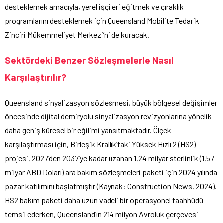
desteklemek amacıyla, yerel işçileri eğitmek ve çıraklık
programlarını desteklemek için Queensland Mobilite Tedarik
Zinciri Mükemmeliyet Merkezi’ni de kuracak.
Sektördeki Benzer Sözleşmelerle Nasıl
Karşılaştırılır?
Queensland sinyalizasyon sözleşmesi, büyük bölgesel değişimler
öncesinde dijital demiryolu sinyalizasyon revizyonlarına yönelik
daha geniş küresel bir eğilimi yansıtmaktadır. Ölçek
karşılaştırması için, Birleşik Krallık’taki Yüksek Hızlı 2 (HS2)
projesi, 2027’den 2037’ye kadar uzanan 1,24 milyar sterlinlik (1,57
milyar ABD Doları) ara bakım sözleşmeleri paketi için 2024 yılında
pazar katılımını başlatmıştır (
Kaynak
: Construction News, 2024).
HS2 bakım paketi daha uzun vadeli bir operasyonel taahhüdü
temsil ederken, Queensland’ın 214 milyon Avroluk çerçevesi