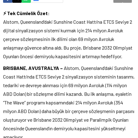
⚡ Tek Cümlelik Özet:
Alstom, Queensland’daki Sunshine Coast Hattı’na ETCS Seviye 2
dijital sinyalizasyon sistemi kurmak için 214 milyon Avroluk
çerçeve sözleşmesinin ilk dilimi olan 69 milyon Avroluk
anlaşmayı güvence altına aldı. Bu proje, Brisbane 2032 Olimpiyat
Oyunları öncesi demiryolu kapasitesini artırmayı hedefliyor.
BRISBANE, AVUSTRALYA –
Alstom, Queensland’daki Sunshine
Coast Hattı’nda ETCS Seviye 2 sinyalizasyon sisteminin tasarımı,
tedariki ve devreye alınması için 69 milyon Avroluk (114 milyon
ABD Doları) bir sözleşme dilimi kazandı. Bu ilk anlaşma, eyaletin
“The Wave” programı kapsamındaki 214 milyon Avroluk (354
milyon ABD Doları) daha büyük bir çerçeve sözleşmenin parçasını
oluşturuyor ve Brisbane 2032 Olimpiyat ve Paralimpik Oyunları
öncesinde Queensland’ın demiryolu kapasitesini yükseltmeyi
amaçlıyor.