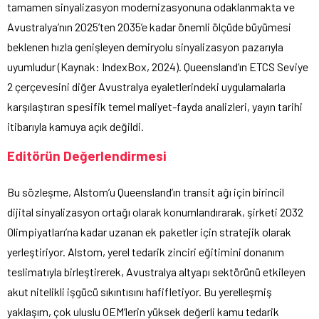
tamamen sinyalizasyon modernizasyonuna odaklanmakta ve
Avustralya’nın 2025’ten 2035’e kadar önemli ölçüde büyümesi
beklenen hızla genişleyen demiryolu sinyalizasyon pazarıyla
uyumludur (Kaynak: IndexBox, 2024). Queensland’ın ETCS Seviye
2 çerçevesini diğer Avustralya eyaletlerindeki uygulamalarla
karşılaştıran spesifik temel maliyet-fayda analizleri, yayın tarihi
itibarıyla kamuya açık değildi.
Editörün Değerlendirmesi
Bu sözleşme, Alstom’u Queensland’ın transit ağı için birincil
dijital sinyalizasyon ortağı olarak konumlandırarak, şirketi 2032
Olimpiyatları’na kadar uzanan ek paketler için stratejik olarak
yerleştiriyor. Alstom, yerel tedarik zinciri eğitimini donanım
teslimatıyla birleştirerek, Avustralya altyapı sektörünü etkileyen
akut nitelikli işgücü sıkıntısını hafifletiyor. Bu yerelleşmiş
yaklaşım, çok uluslu OEM’lerin yüksek değerli kamu tedarik