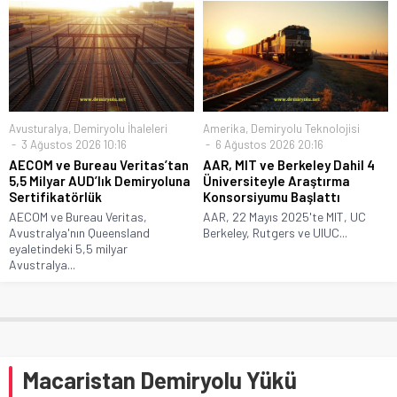
Avusturalya
,
Demiryolu İhaleleri
Amerika
,
Demiryolu Teknolojisi
3 Ağustos 2026 10:16
6 Ağustos 2026 20:16
AECOM ve Bureau Veritas’tan
AAR, MIT ve Berkeley Dahil 4
5,5 Milyar AUD’lık Demiryoluna
Üniversiteyle Araştırma
Sertifikatörlük
Konsorsiyumu Başlattı
AECOM ve Bureau Veritas,
AAR, 22 Mayıs 2025'te MIT, UC
Avustralya'nın Queensland
Berkeley, Rutgers ve UIUC...
eyaletindeki 5,5 milyar
Avustralya...
Macaristan Demiryolu Yükü