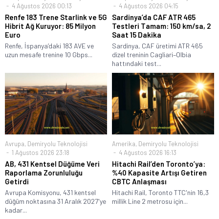
4 Ağustos 2026 00:13
4 Ağustos 2026 04:15
Renfe 183 Trene Starlink ve 5G
Sardinya’da CAF ATR 465
Hibrit Ağ Kuruyor: 85 Milyon
Testleri Tamam: 150 km/sa, 2
Euro
Saat 15 Dakika
Renfe, İspanya’daki 183 AVE ve
Sardinya, CAF üretimi ATR 465
uzun mesafe trenine 10 Gbps...
dizel treninin Cagliari–Olbia
hattındaki test...
Avrupa
,
Demiryolu Teknolojisi
Amerika
,
Demiryolu Teknolojisi
1 Ağustos 2026 23:18
4 Ağustos 2026 16:13
AB, 431 Kentsel Düğüme Veri
Hitachi Rail’den Toronto’ya:
Raporlama Zorunluluğu
%40 Kapasite Artışı Getiren
Getirdi
CBTC Anlaşması
Avrupa Komisyonu, 431 kentsel
Hitachi Rail, Toronto TTC'nin 16,3
düğüm noktasına 31 Aralık 2027'ye
millik Line 2 metrosu için...
kadar...