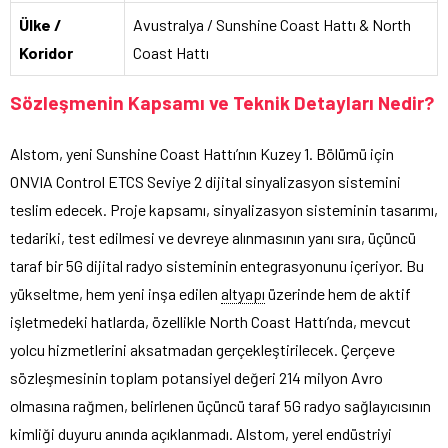
Ülke /
Avustralya / Sunshine Coast Hattı & North
Koridor
Coast Hattı
Sözleşmenin Kapsamı ve Teknik Detayları Nedir?
Alstom, yeni Sunshine Coast Hattı’nın Kuzey 1. Bölümü için
ONVIA Control ETCS Seviye 2 dijital sinyalizasyon sistemini
teslim edecek. Proje kapsamı, sinyalizasyon sisteminin tasarımı,
tedariki, test edilmesi ve devreye alınmasının yanı sıra, üçüncü
taraf bir 5G dijital radyo sisteminin entegrasyonunu içeriyor. Bu
yükseltme, hem yeni inşa edilen
altyapı
üzerinde hem de aktif
işletmedeki hatlarda, özellikle North Coast Hattı’nda, mevcut
yolcu hizmetlerini aksatmadan gerçekleştirilecek. Çerçeve
sözleşmesinin toplam potansiyel değeri 214 milyon Avro
olmasına rağmen, belirlenen üçüncü taraf 5G radyo sağlayıcısının
kimliği duyuru anında açıklanmadı. Alstom, yerel endüstriyi