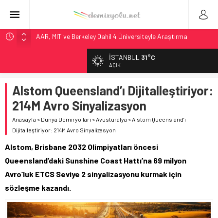
AAR, MIT ve Berkeley Dahil 4 Üniversiteyle Araştırma
Konsorsiyumu Başlattı
İSTANBUL
31°C
Long Beach Limanı’na 58 Milyon Dolarlık Yeşil Yatırım Ödülü
AÇIK
Madrid 6. Hat 2027’de Sürücüsüz: Kapasite %70 Artacak
Alstom Queensland’ı Dijitalleştiriyor:
Laing O’Rourke, 17,2 Milyar Sterlinlik Siparişle Tesis
Büyütüyor
214M Avro Sinyalizasyon
Rocky Mountain, Güneş Enerjili Tesisten İlk Rayı Sevk Etti
Anasayfa
»
Dünya Demiryolları
»
Avusturalya
»
Alstom Queensland’ı
Dijitalleştiriyor: 214M Avro Sinyalizasyon
Alstom, Brisbane 2032 Olimpiyatları öncesi
Queensland’daki Sunshine Coast Hattı’na 69 milyon
Avro’luk ETCS Seviye 2 sinyalizasyonu kurmak için
sözleşme kazandı.