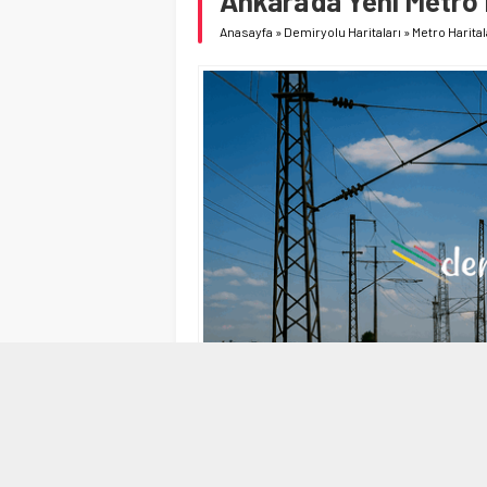
Ankara’da Yeni Metro 
Anasayfa
»
Demiryolu Haritaları
»
Metro Harital