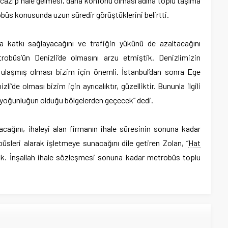
n cazip hale gelmesi, daha konforlu olması adına toplu taşıma
trobüs konusunda uzun süredir görüştüklerini belirtti.
a katkı sağlayacağını ve trafiğin yükünü de azaltacağını
robüs’ün Denizli’de olmasını arzu etmiştik. Denizlimizin
laşmış olması bizim için önemli. İstanbul’dan sonra Ege
i’de olması bizim için ayrıcalıktır, güzelliktir. Bununla ilgili
 yoğunluğun olduğu bölgelerden geçecek” dedi.
yacağını, ihaleyi alan firmanın ihale süresinin sonuna kadar
sleri alarak işletmeye sunacağını dile getiren Zolan, “
Hat
ok. İnşallah ihale sözleşmesi sonuna kadar metrobüs toplu