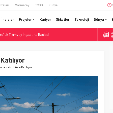
itaları
Marmaray
TCDD
Künye
7
İhaleler
Projeler
Kariyer
Şirketler
Teknoloji
Dünya
A
ro’luk Tramvay İnşaatına Başladı
6
ruladı: 308 Bin Rupiye Özel Vagonda Puja
B
1
si BVLOS Drone’larla Müdahale Süresini Kısalttı
 Bütçe: 46 Yılın Rekoru Onaylandı
 Katılıyor
D
4
daki Buharlıyı Šumava Seferlerine Çıkarıyor
 Daha Metrobüs’e Katılıyor
E
5