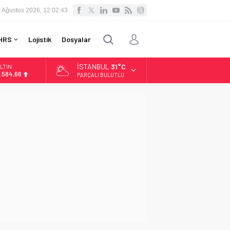
 Ağustos 2026, 12:02:44
HRS
Lojistik
Dosyalar
İSTANBUL
31°C
LTIN
.584,66
PARÇALI BULUTLU
İST
3.889,75
OLAR
7,7046
URO
5,0051