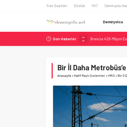
Tren Saatleri
Sözlük
YHT
Demiryolu Har
Demiryolcu
Son Haberler
Brescia 426 Milyon Eu
Northern Railway Doğ
Chicago’da Metra Poli
NJ Transit’ten Tarihi
Bir İl Daha Metrobüs’e
České dráhy 101 Yaşın
Anasayfa
»
Hafif Raylı Sistemler
»
HRS
»
Bir İl