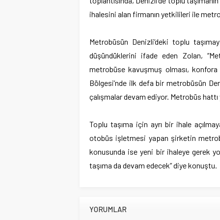
toplantısında, Denizli’de toplu taşımanı
ihalesini alan firmanın yetkilileri ile me
Metrobüsün Denizli’deki toplu taşımay
düşündüklerini ifade eden Zolan, “Met
metrobüse kavuşmuş olması, konfora u
Bölgesi’nde ilk defa bir metrobüsün Denizl
çalışmalar devam ediyor. Metrobüs hattı
Toplu taşıma için ayrı bir ihale açılma
otobüs işletmesi yapan şirketin metrobü
konusunda ise yeni bir ihaleye gerek y
taşıma da devam edecek” diye konuştu.
YORUMLAR