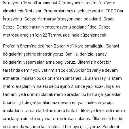
istasyonu ile sahil arasındaki 4 istasyonluk kesimi faaliyete
almak hedefimiz var. Programlarımızı o şekilde yaptık. TCDD Gar
İstasyonu- Gebze Marmaray istasyonunda odaklandı. Orada
Gebze-Darıca hattının entegrasyonu sağlandı” dedi.Gebze
metrosu araçları için 22 Temmuz’da ihale düzenlenecek.
Projenin önemine değinen Bakan Adil Karaismailoğlu, “Sanayi
bölgelerini şehirle birleştiriyoruz. Sahille, denizle, sanayi
bölgelerini yaşam alanlarına bağlıyoruz. Ülkemizin dört bir
tarafında demir yolu yatırımları çok büyük bir özveriyle devam
etmekte. İnşallah bu da onlardan bir tanesi. Buranın raylı sistem
metro araçlarının ihalesi de bu ayın 22’isinde yapılacak. İnşallah
tamamı yerli üretim olacak metro araçları bu hatta çalışacaklar.
Onunla ilgili de çalışmalarımız devam ediyor. İhalesini yapıp,
imalatlarını tamamladıktan sonra hatla birlikte yerli ve milli metro
araçlarıyla birlikte seyahat etme imkanı olacak. Ülkemizin her bir
noktasında yaşama kalitesini arttırmaya çalışıyoruz. Pandemi