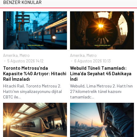
BENZER KONULAR
Amerika
,
Metro
Amerika
,
Metro
5 Ağustos 2026 14:12
6 Ağustos 2026 10:13
Toronto Metrosu’nda
Webuild Tüneli Tamamladı:
Kapasite %40 Artıyor: Hitachi
Lima’da Seyahat 45 Dakikaya
Rail İmzaladı
İndi
Hitachi Rail, Toronto Metrosu 2.
Webuild, Lima Metrosu 2. Hattı'nın
Hattı'nın sinyalizasyonunu dijital
27 kilometrelik tünel kazısını
CBTC ile...
tamamladı;...