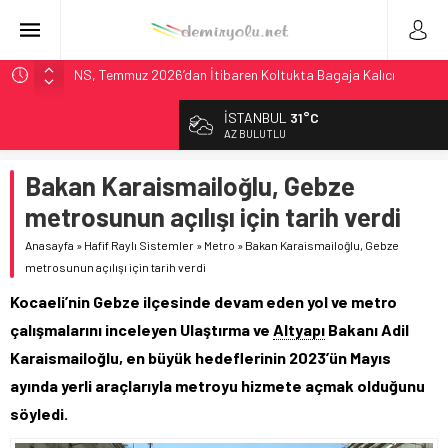
NS, Temmuz 2026’dan İtibaren Koltukta Bagaja Kalıcı
Yasak, Ceza Yok
İSTANBUL
31°C
Madrid Atocha’da 56 Milyon Euro’luk Yenileme: Sol Tüneli
AZ BULUTLU
%33 Kapasite Artışı
Çekya ETCS’de Erken Teslim Ama Ulusal Hedef 730 km’ye
Bakan Karaismailoğlu, Gebze
Düştü
metrosunun açılışı için tarih verdi
České dráhy 101 Yaşındaki Buharlıyı Šumava Seferlerine
Çıkarıyor
Anasayfa
»
Hafif Raylı Sistemler
»
Metro
»
Bakan Karaismailoğlu, Gebze
metrosunun açılışı için tarih verdi
ÖBB ve RFI’dan Brenner’da 15 Günlük Bakım: Tren Seferleri
Duruyor
Kocaeli’nin Gebze ilçesinde devam eden yol ve metro
çalışmalarını inceleyen Ulaştırma ve
Altyapı
Bakanı Adil
Karaismailoğlu, en büyük hedeflerinin 2023’ün Mayıs
ayında yerli araçlarıyla metroyu hizmete açmak olduğunu
söyledi.