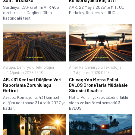
Saat 15 Dakika
Konsorsiyumu Başlattı
Sardinya, CAF üretimi ATR 465
AAR, 22 Mayıs 2025'te MIT, UC
dizel treninin Cagliari–Olbia
Berkeley, Rutgers ve UIUC...
hattındaki test...
Avrupa
,
Demiryolu Teknolojisi
Amerika
,
Demiryolu Teknolojisi
1 Ağustos 2026 23:18
7 Ağustos 2026 02:15
AB, 431 Kentsel Düğüme Veri
Chicago’da Metra Polisi
Raporlama Zorunluluğu
BVLOS Drone’larla Müdahale
Getirdi
Süresini Kısalttı
Avrupa Komisyonu, 431 kentsel
Metra Polisi, yüksek çözünürlüklü
düğüm noktasına 31 Aralık 2027'ye
video ve kızılötesi sensörlü 3
kadar...
BVLOS...