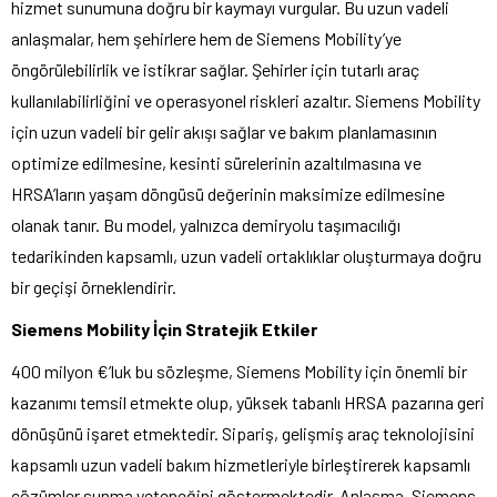
hizmet sunumuna doğru bir kaymayı vurgular. Bu uzun vadeli
anlaşmalar, hem şehirlere hem de Siemens Mobility’ye
öngörülebilirlik ve istikrar sağlar. Şehirler için tutarlı araç
kullanılabilirliğini ve operasyonel riskleri azaltır. Siemens Mobility
için uzun vadeli bir gelir akışı sağlar ve bakım planlamasının
optimize edilmesine, kesinti sürelerinin azaltılmasına ve
HRSA’ların yaşam döngüsü değerinin maksimize edilmesine
olanak tanır. Bu model, yalnızca demiryolu taşımacılığı
tedarikinden kapsamlı, uzun vadeli ortaklıklar oluşturmaya doğru
bir geçişi örneklendirir.
Siemens Mobility İçin Stratejik Etkiler
400 milyon €’luk bu sözleşme, Siemens Mobility için önemli bir
kazanımı temsil etmekte olup, yüksek tabanlı HRSA pazarına geri
dönüşünü işaret etmektedir. Sipariş, gelişmiş araç teknolojisini
kapsamlı uzun vadeli bakım hizmetleriyle birleştirerek kapsamlı
çözümler sunma yeteneğini göstermektedir. Anlaşma, Siemens