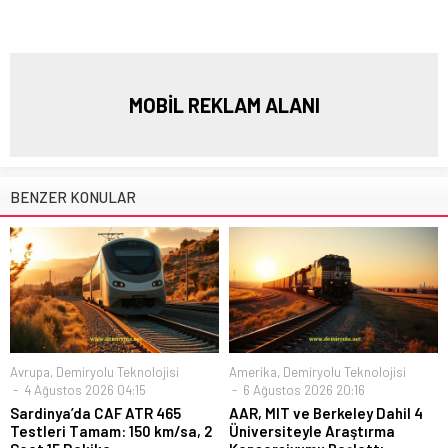
MOBİL REKLAM ALANI
BENZER KONULAR
Avrupa
,
Demiryolu Teknolojisi
Amerika
,
Demiryolu Teknolojisi
4 Ağustos 2026 04:15
6 Ağustos 2026 20:16
Sardinya’da CAF ATR 465
AAR, MIT ve Berkeley Dahil 4
Testleri Tamam: 150 km/sa, 2
Üniversiteyle Araştırma