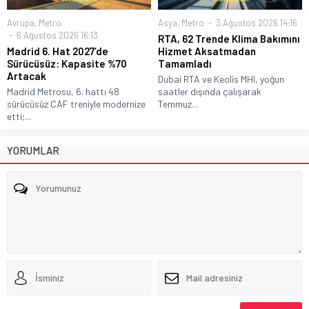
Avrupa
,
Metro
Asya
,
Metro
3 Ağustos 2026 14:16
6 Ağustos 2026 16:13
RTA, 62 Trende Klima Bakımını
Madrid 6. Hat 2027’de
Hizmet Aksatmadan
Sürücüsüz: Kapasite %70
Tamamladı
Artacak
Dubai RTA ve Keolis MHI, yoğun
Madrid Metrosu, 6. hattı 48
saatler dışında çalışarak
sürücüsüz CAF treniyle modernize
Temmuz...
etti;...
YORUMLAR