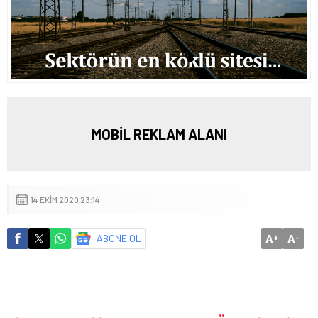
MOBİL REKLAM ALANI
14 EKIM 2020 23:14
A
A
ABONE OL
+
-