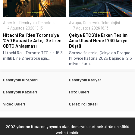
Amerika
,
Demiryolu Teknolojisi
Avrupa
,
Demiryolu Teknolojisi
4 Ağustos 2026 16:13
7 Ağustos 2026 18:13
Hitachi Rail’den Toronto’ya:
Çekya ETCS’de Erken Teslim
%40 Kapasite Artışı Getiren
Ama Ulusal Hedef 730 km’ye
CBTC Anlaşması
Düştü
Hitachi Rail, Toronto TTC'nin 16,3
Správa železnic, Çekya'da Prague–
millik Line 2 metrosu için...
Milovice hattına 2025 başında 12,3
milyon Euro...
Demiryolu Kitapları
Demiryolu Kariyer
Demiryolu Kazaları
Foto Galeri
Video Galeri
Çerez Politikası
2002 yılından itibaren yayında olan demiryolu.net sektörün en köklü
websitesidir.