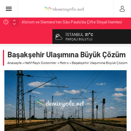
Alstom ve Siemens’ten São Paulo’da Çifte Sinyal Hamlesi
Siemens ve Stadler’dan Berlin S-Bahn’a 350 Trenlik Dev
İSTANBUL
31°C
Sözleşme
PARÇALI BULUTLU
Japonya Maglev Onayı: Bütçe 11 Trilyon Yen, Hedef 2036
Başakşehir Ulaşımına Büyük Çözüm
Toronto Metrosu’nda Kapasite %40 Artıyor: Hitachi Rail
İmzaladı
Anasayfa
»
Hafif Raylı Sistemler
»
Metro
»
Başakşehir Ulaşımına Büyük Çözüm
Webuild Tüneli Tamamladı: Lima’da Seyahat 45 Dakikaya
İndi