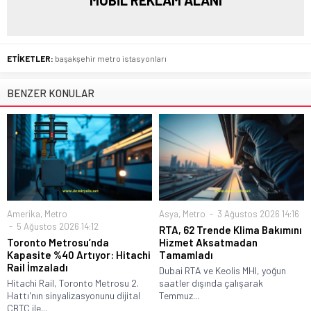
ETİKETLER:
başakşehir metro istasyonları
BENZER KONULAR
Amerika
,
Metro
Asya
,
Metro
3 Ağustos 2026 14:16
5 Ağustos 2026 14:12
RTA, 62 Trende Klima Bakımını
Toronto Metrosu’nda
Hizmet Aksatmadan
Kapasite %40 Artıyor: Hitachi
Tamamladı
Rail İmzaladı
Dubai RTA ve Keolis MHI, yoğun
Hitachi Rail, Toronto Metrosu 2.
saatler dışında çalışarak
Hattı'nın sinyalizasyonunu dijital
Temmuz...
CBTC ile...