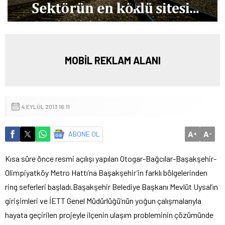
MOBİL REKLAM ALANI
4 EYLÜL 2013 16:11
A
A
ABONE OL
+
-
Kısa süre önce resmi açılışı yapılan Otogar-Bağcılar-Başakşehir-
Olimpiyatköy Metro Hattı’na Başakşehir’in farklı bölgelerinden
ring seferleri başladı.
Başakşehir Belediye Başkanı Mevlüt Uysal’ın
girişimleri ve İETT Genel Müdürlüğü’nün yoğun çalışmalarıyla
hayata geçirilen projeyle ilçenin ulaşım probleminin çözümünde