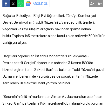
A
A
ABONE OL
+
-
Bağcılar Belediyesi Bilgi Evi öğrencileri, Türkiye Cumhuriyeti
Devlet Demiryolları (Tcdd) Müzesi’ni ziyaret edip ilk trenleri,
vagonları ve raylı ulaşım araçlarını yakından görme imkanı
buldu.
Toplam 145 metrekare alana kurulu olan müzede 300 kültür
varlığı yer alıyor.
Bağcılarlı öğrenciler, İstanbul Modern’de ‘Erol Akyavaş –
Retrospektif Sergisi’ ziyaretinin ardından 3 Kasım 1890’da
hizmete giren tarihi Sirkeci Garı’nda bulunan Tcdd Müzesi’ni gezdi.
Uzman rehberlerin de katıldığı gezide çocuklar, tarihi Müze’de
sergilenen ilk elektrikli banliyö trenine bindi.
Döneminin ünlü mimarlarından Alman A . Jasmund’un eseri olan
Sirkeci Garı’nda toplam 145 metrekarelik bir alana kurulu bulunan