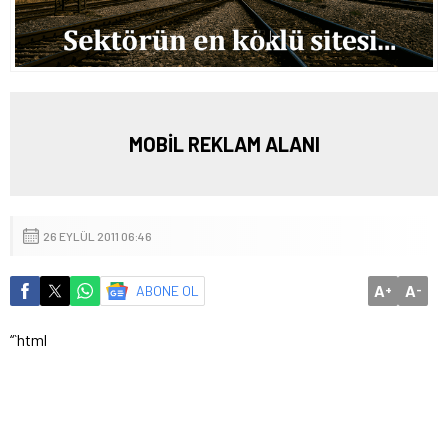
MOBİL REKLAM ALANI
26 EYLÜL 2011 06:46
A
A
ABONE OL
+
-
“`html