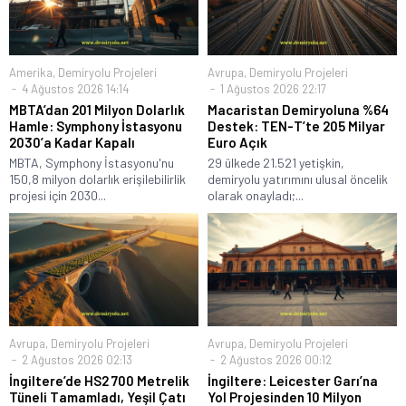
Amerika
,
Demiryolu Projeleri
Avrupa
,
Demiryolu Projeleri
4 Ağustos 2026 14:14
1 Ağustos 2026 22:17
MBTA’dan 201 Milyon Dolarlık
Macaristan Demiryoluna %64
Hamle: Symphony İstasyonu
Destek: TEN-T’te 205 Milyar
2030’a Kadar Kapalı
Euro Açık
MBTA, Symphony İstasyonu'nu
29 ülkede 21.521 yetişkin,
150,8 milyon dolarlık erişilebilirlik
demiryolu yatırımını ulusal öncelik
projesi için 2030...
olarak onayladı;...
Avrupa
,
Demiryolu Projeleri
Avrupa
,
Demiryolu Projeleri
2 Ağustos 2026 02:13
2 Ağustos 2026 00:12
İngiltere’de HS2 700 Metrelik
İngiltere: Leicester Garı’na
Tüneli Tamamladı, Yeşil Çatı
Yol Projesinden 10 Milyon