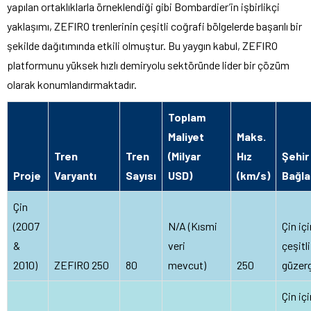
yapılan ortaklıklarla örneklendiği gibi Bombardier’in işbirlikçi
yaklaşımı, ZEFIRO trenlerinin çeşitli coğrafi bölgelerde başarılı bir
şekilde dağıtımında etkili olmuştur. Bu yaygın kabul, ZEFIRO
platformunu yüksek hızlı demiryolu sektöründe lider bir çözüm
olarak konumlandırmaktadır.
Toplam
Maliyet
Maks.
Tren
Tren
(Milyar
Hız
Şehir
Proje
Varyantı
Sayısı
USD)
(km/s)
Bağla
Çin
(2007
N/A (Kısmi
Çin iç
&
veri
çeşitli
2010)
ZEFIRO 250
80
mevcut)
250
güzerg
Çin iç