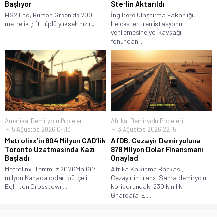
Başlıyor
Sterlin Aktarıldı
HS2 Ltd, Burton Green'de 700
İngiltere Ulaştırma Bakanlığı,
metrelik çift tüplü yüksek hızlı...
Leicester tren istasyonu
yenilemesine yol kavşağı
fonundan...
Amerika
,
Demiryolu Projeleri
Afrika
,
Demiryolu Projeleri
5 Ağustos 2026 04:13
3 Ağustos 2026 22:15
Metrolinx’in 604 Milyon CAD’lik
AfDB, Cezayir Demiryoluna
Toronto Uzatmasında Kazı
878 Milyon Dolar Finansmanı
Başladı
Onayladı
Metrolinx, Temmuz 2026'da 604
Afrika Kalkınma Bankası,
milyon Kanada doları bütçeli
Cezayir'in trans-Sahra demiryolu
Eglinton Crosstown...
koridorundaki 230 km'lik
Ghardaïa–El...