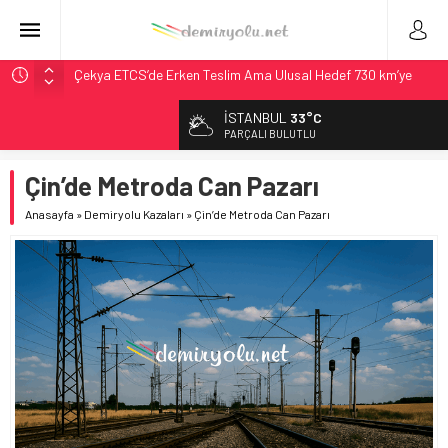
Çekya ETCS’de Erken Teslim Ama Ulusal Hedef 730 km’ye
Düştü
İSTANBUL
33°C
České dráhy 101 Yaşındaki Buharlıyı Šumava Seferlerine
PARÇALI BULUTLU
Çıkarıyor
Brescia 426 Milyon Euro’luk Tramvay İnşaatına Başladı
Çin’de Metroda Can Pazarı
Northern Railway Doğruladı: 308 Bin Rupiye Özel Vagonda
Anasayfa
»
Demiryolu Kazaları
»
Çin’de Metroda Can Pazarı
Puja
Madrid Atocha’da 56 Milyon Euro’luk Yenileme: Sol Tüneli
%33 Kapasite Artışı