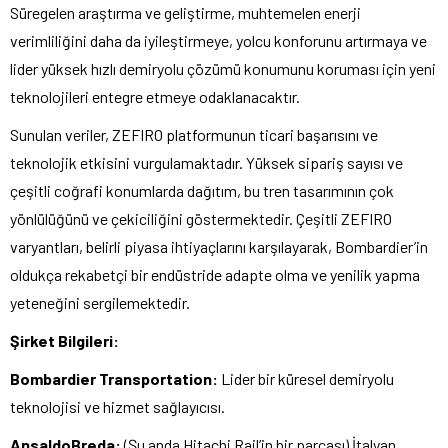
Süregelen araştırma ve geliştirme, muhtemelen enerji
verimliliğini daha da iyileştirmeye, yolcu konforunu artırmaya ve
lider yüksek hızlı demiryolu çözümü konumunu koruması için yeni
teknolojileri entegre etmeye odaklanacaktır.
Sunulan veriler, ZEFIRO platformunun ticari başarısını ve
teknolojik etkisini vurgulamaktadır. Yüksek sipariş sayısı ve
çeşitli coğrafi konumlarda dağıtım, bu tren tasarımının çok
yönlülüğünü ve çekiciliğini göstermektedir. Çeşitli ZEFIRO
varyantları, belirli piyasa ihtiyaçlarını karşılayarak, Bombardier’in
oldukça rekabetçi bir endüstride adapte olma ve yenilik yapma
yeteneğini sergilemektedir.
Şirket Bilgileri:
Bombardier Transportation:
Lider bir küresel demiryolu
teknolojisi ve hizmet sağlayıcısı.
AnsaldoBreda:
(Şu anda Hitachi Rail’in bir parçası) İtalyan