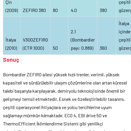
Çin
çeşitli
(2009)
ZEFIRO 380
80
4.0
380
güzerg
İtalya
2.1
içinde
İtalya
V300ZEFIRO
(Bombardier
çeşitli
(2010)
(ETR 1000)
50
payı: 0.889)
360
güzerg
Sonuç
Bombardier ZEFIRO ailesi yüksek hızlı trenler, verimli, yüksek
kapasiteli ve sürdürülebilir ulaşım çözümlerine olan artan küresel
talebi başarıyla karşılayarak, demiryolu teknolojisinde önemli bir
gelişmeyi temsil etmektedir. Esnek ve özelleştirilebilir tasarımı,
çeşitli operasyonel ihtiyaçlara ve yolcu tercihlerine uyum
sağlamayı mümkün kılmaktadır. ECO 4, EBI drive 50 ve
ThermoEfficient İklimlendirme Sistemi gibi yenilikçi