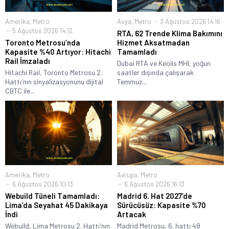
Amerika
,
Metro
Asya
,
Metro
3 Ağustos 2026 14:16
5 Ağustos 2026 14:12
RTA, 62 Trende Klima Bakımını
Toronto Metrosu’nda
Hizmet Aksatmadan
Kapasite %40 Artıyor: Hitachi
Tamamladı
Rail İmzaladı
Dubai RTA ve Keolis MHI, yoğun
Hitachi Rail, Toronto Metrosu 2.
saatler dışında çalışarak
Hattı'nın sinyalizasyonunu dijital
Temmuz...
CBTC ile...
Amerika
,
Metro
Avrupa
,
Metro
6 Ağustos 2026 10:13
6 Ağustos 2026 16:13
Webuild Tüneli Tamamladı:
Madrid 6. Hat 2027’de
Lima’da Seyahat 45 Dakikaya
Sürücüsüz: Kapasite %70
İndi
Artacak
Webuild, Lima Metrosu 2. Hattı'nın
Madrid Metrosu, 6. hattı 48