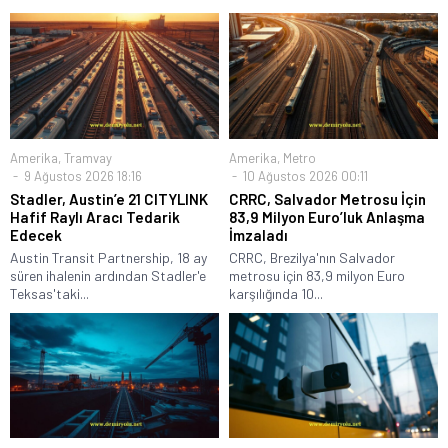
Amerika
,
Tramvay
Amerika
,
Metro
9 Ağustos 2026 18:16
10 Ağustos 2026 00:11
Stadler, Austin’e 21 CITYLINK
CRRC, Salvador Metrosu İçin
Hafif Raylı Aracı Tedarik
83,9 Milyon Euro’luk Anlaşma
Edecek
İmzaladı
Austin Transit Partnership, 18 ay
CRRC, Brezilya'nın Salvador
süren ihalenin ardından Stadler'e
metrosu için 83,9 milyon Euro
Teksas'taki...
karşılığında 10...