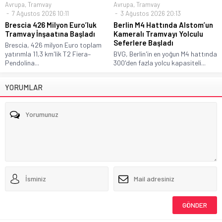
Avrupa
,
Tramvay
Avrupa
,
Tramvay
7 Ağustos 2026 10:11
3 Ağustos 2026 20:13
Brescia 426 Milyon Euro’luk
Berlin M4 Hattında Alstom’un
Tramvay İnşaatına Başladı
Kameralı Tramvayı Yolculu
Seferlere Başladı
Brescia, 426 milyon Euro toplam
yatırımla 11,3 km'lik T2 Fiera–
BVG, Berlin'in en yoğun M4 hattında
Pendolina...
300'den fazla yolcu kapasiteli...
YORUMLAR