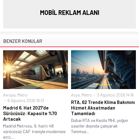
MOBİL REKLAM ALANI
BENZER KONULAR
Avrupa
,
Metro
Asya
,
Metro
3 Ağustos 2026 14:16
6 Ağustos 2026 16:13
RTA, 62 Trende Klima Bakımını
Madrid 6. Hat 2027’de
Hizmet Aksatmadan
Sürücüsüz: Kapasite %70
Tamamladı
Artacak
Dubai RTA ve Keolis MHI, yoğun
Madrid Metrosu, 6. hattı 48
saatler dışında çalışarak
sürücüsüz CAF treniyle modernize
Temmuz...
etti;...