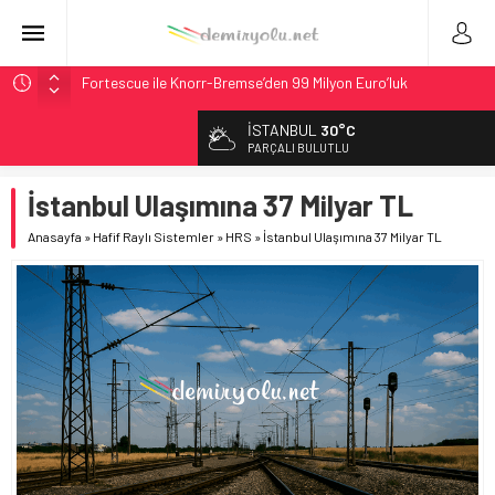
Fortescue ile Knorr-Bremse’den 99 Milyon Euro’luk
Sinyalizasyon Anlaşması
İSTANBUL
30°C
Stadler, Austin’e 21 CITYLINK Hafif Raylı Aracı Tedarik
PARÇALI BULUTLU
Edecek
9,9 Milyar Dolarlık Mor Hat’ta Tel Testleri Başladı
İstanbul Ulaşımına 37 Milyar TL
Utah’ta 31 Milyon Dolarlık Proje Trafik Çilesini Bitiriyor
Anasayfa
»
Hafif Raylı Sistemler
»
HRS
»
İstanbul Ulaşımına 37 Milyar TL
CRRC, Salvador Metrosu İçin 83,9 Milyon Euro’luk Anlaşma
İmzaladı