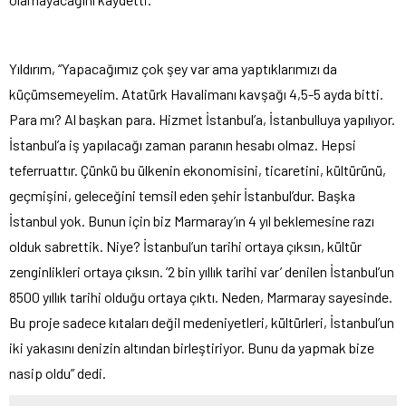
Yıldırım, “Yapacağımız çok şey var ama yaptıklarımızı da
küçümsemeyelim. Atatürk Havalimanı kavşağı 4,5-5 ayda bitti.
Para mı? Al başkan para. Hizmet İstanbul’a, İstanbulluya yapılıyor.
İstanbul’a iş yapılacağı zaman paranın hesabı olmaz. Hepsi
teferruattır. Çünkü bu ülkenin ekonomisini, ticaretini, kültürünü,
geçmişini, geleceğini temsil eden şehir İstanbul’dur. Başka
İstanbul yok. Bunun için biz Marmaray’ın 4 yıl beklemesine razı
olduk sabrettik. Niye? İstanbul’un tarihi ortaya çıksın, kültür
zenginlikleri ortaya çıksın. ’2 bin yıllık tarihi var’ denilen İstanbul’un
8500 yıllık tarihi olduğu ortaya çıktı. Neden, Marmaray sayesinde.
Bu proje sadece kıtaları değil medeniyetleri, kültürleri, İstanbul’un
iki yakasını denizin altından birleştiriyor. Bunu da yapmak bize
nasip oldu” dedi.