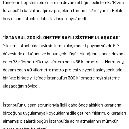
tünellerin hepsinin birbiri ardına devam ettiğini belirterek, “Bizim
İstanbul’da başlatacağımız projelerin tamamı 37 milyardır. Helalı
hoş olsun. İstanbul daha fazlasına layık” dedi.
“İSTANBUL 300 KİLOMETRE RAYLI SİSTEME ULAŞACAK”
Yıldırım, İstanbul’da raylı sistemin ulaşımdaki payının yüzde 6-7
düzeyinde olduğunu ve bunun çok düşük olduğunu, ancak devam
eden 78 kilometrelik raylı sistem hattı, 66 kilometrelik Marmaray,
devam eden 40 kilometre metro projesi ve yeni başlayacaklarla
birlikte birkaç yıl içinde İstanbul’un 300 kilometre raylı sisteme
ulaşacağını söyledi.
İstanbul’un ulaşım sorunlarıyla ilgili daha önce aldıkları kararların
birçoğunu uygulamaya koyduklarını dile getiren Yıldırım, o kararları
almamış olsalardı bugün İstanbul’da adım atmalarının mümkün
olamayacağını kaydetti.