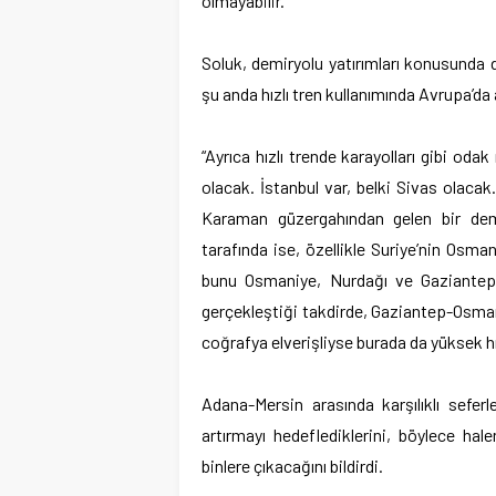
olmayabilir.”
Soluk, demiryolu yatırımları konusunda da
şu anda hızlı tren kullanımında Avrupa’da
“Ayrıca hızlı trende karayolları gibi od
olacak. İstanbul var, belki Sivas olaca
Karaman güzergahından gelen bir dem
tarafında ise, özellikle Suriye’nin Osma
bunu Osmaniye, Nurdağı ve Gaziantep’e
gerçekleştiği takdirde, Gaziantep-Osman
coğrafya elverişliyse burada da yüksek hız
Adana-Mersin arasında karşılıklı seferl
artırmayı hedeflediklerini, böylece ha
binlere çıkacağını bildirdi.