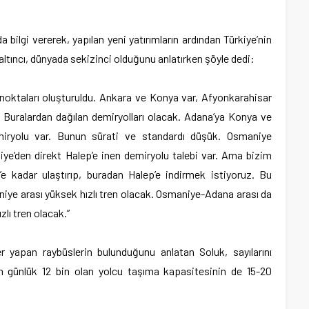
 bilgi vererek, yapılan yeni yatırımların ardından Türkiye’nin
 altıncı, dünyada sekizinci olduğunu anlatırken şöyle dedi:
ak noktaları oluşturuldu. Ankara ve Konya var, Afyonkarahisar
k. Buralardan dağılan demiryolları olacak. Adana’ya Konya ve
iryolu var. Bunun sürati ve standardı düşük. Osmaniye
niye’den direkt Halep’e inen demiryolu talebi var. Ama bizim
 kadar ulaştırıp, buradan Halep’e indirmek istiyoruz. Bu
iye arası yüksek hızlı tren olacak. Osmaniye-Adana arası da
lı tren olacak.”
er yapan raybüslerin bulunduğunu anlatan Soluk, sayılarını
len günlük 12 bin olan yolcu taşıma kapasitesinin de 15-20