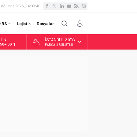
 Ağustos 2026, 14:33:41
HRS
Lojistik
Dosyalar
İSTANBUL
30°C
LTIN
.584,66
PARÇALI BULUTLU
İST
3.889,75
OLAR
7,7046
URO
5,0051