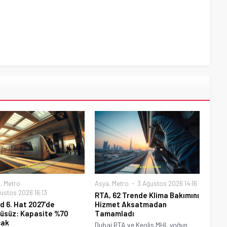
a
,
Metro
Asya
,
Metro
3 Ağustos 2026 14:16
ustos 2026 16:13
RTA, 62 Trende Klima Bakımını
d 6. Hat 2027’de
Hizmet Aksatmadan
üsüz: Kapasite %70
Tamamladı
cak
Dubai RTA ve Keolis MHI, yoğun