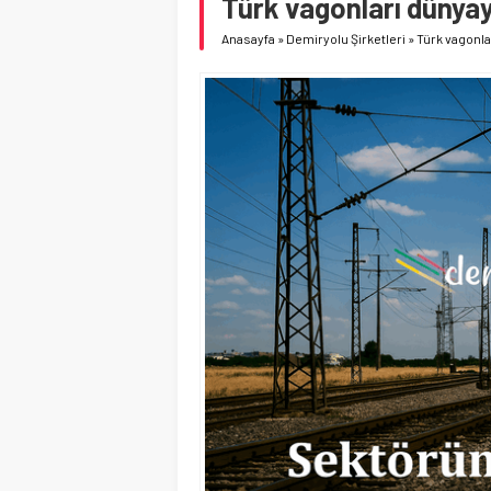
Türk vagonları dünyay
Anasayfa
»
Demiryolu Şirketleri
»
Türk vagonla