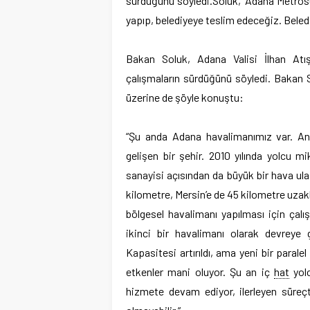
sürdüğünü söyledi.
Soluk, “Adana Metrosu
yapıp, belediyeye teslim edeceğiz. Bele
Bakan Soluk, Adana Valisi İlhan Atış
çalışmaların sürdüğünü söyledi. Bakan S
üzerine de şöyle konuştu:
“Şu anda Adana havalimanımız var. An
gelişen bir şehir. 2010 yılında yolcu 
sanayisi açısından da büyük bir hava ula
kilometre, Mersin’e de 45 kilometre uzakl
bölgesel havalimanı yapılması için çal
ikinci bir havalimanı olarak devreye 
Kapasitesi artırıldı, ama yeni bir paral
etkenler mani oluyor. Şu an iç
hat
yolc
hizmete devam ediyor, ilerleyen süreç