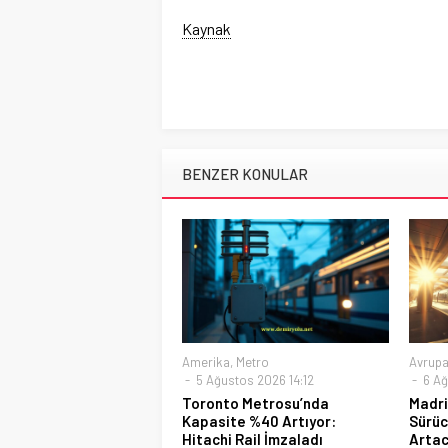
Kaynak
BENZER KONULAR
Amerika
,
Metro
Avrup
5 Ağustos 2026 14:12
6 Ağ
Toronto Metrosu’nda
Madri
Kapasite %40 Artıyor:
Sürüc
Hitachi Rail İmzaladı
Arta