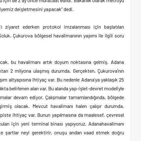
 için de 2 ay önce müracaat edildi. Bakanlık olarak metroyu
diyemiz deişletmesini yapacak” dedi.
’ı ziyaret ederken protokol imzalanması için başlatılan
oluk, Çukurova bölgesel havalimanının yapımı ile ilgili soru
cak, bu havalimanı artık doyum noktasına gelmiş. Adana
miktarı 2 milyona ulaşmış durumda. Gerçekten, Çukurova’nın
şım altyapısına ihtiyaç var. Bu nedenle Adana’ya yaklaşık 25
ıkta belirlenen alan var. Bu alanda yap-işlet-devret modeliyle
ışmalar devam ediyor. Çalışmalar tamamlandığında, bölgede
girmiş olacak. Mevcut havalimanı halen çalışır durumda.
el piste ihtiyaç var. Bunun yapılmasına da maalesef, çevresel
uları için yeni terminal binası yapıyoruz. Adanahavalimanı
te şartlar neyi gerektirir, onuşu andan vaad etmek doğru