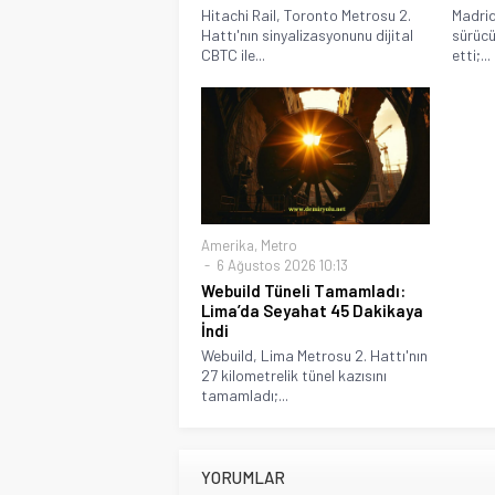
Hitachi Rail, Toronto Metrosu 2.
Madrid
Hattı'nın sinyalizasyonunu dijital
sürücü
CBTC ile...
etti;...
Amerika
,
Metro
6 Ağustos 2026 10:13
Webuild Tüneli Tamamladı:
Lima’da Seyahat 45 Dakikaya
İndi
Webuild, Lima Metrosu 2. Hattı'nın
27 kilometrelik tünel kazısını
tamamladı;...
YORUMLAR