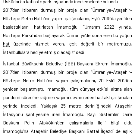
Üsküdar’da katlı otopark inşaatında incelemelerde bulundu.
2017’den itibaren durmuş bir proje olan “Ümraniye-Ataşehir-
Göztepe Metro Hattı”nın yapım çalışmalarını, Eylül 2019’da yeniden
başlattıklarını hatırlatan İmamoğlu, “Umarım 2022 yılında,
Göztepe Parkı’ndan başlayarak Ümraniye’de sona eren bu yoğun
hat
üzerinde hizmet veren, çok değerli bir metromuzu,
İstanbullulara hediye etmiş olacağız” dedi.
İstanbul Büyükşehir Belediye (İBB) Başkanı Ekrem İmamoğlu,
2017’den itibaren durmuş bir proje olan “Ümraniye-Ataşehir-
Göztepe Metro Hattı”nın yapım çalışmalarını, 20 Eylül 2019’da
yeniden başlatmıştı. İmamoğlu, tüm dünyayı etkisi altına alan
pandemi sürecine rağmen yapımı devam eden hattaki çalışmaları
yerinde inceledi. Yaklaşık 25 metre derinliğindeki Ataşehir
İstasyonu şantiyesine inen İmamoğlu, Raylı Sistemler Daire
Başkanı Pelin Alpkökin’den çalışmalarla ilgili bilgi aldı.
İmamoğlu’na Ataşehir Belediye Başkanı Battal İlgezdi de eşlik