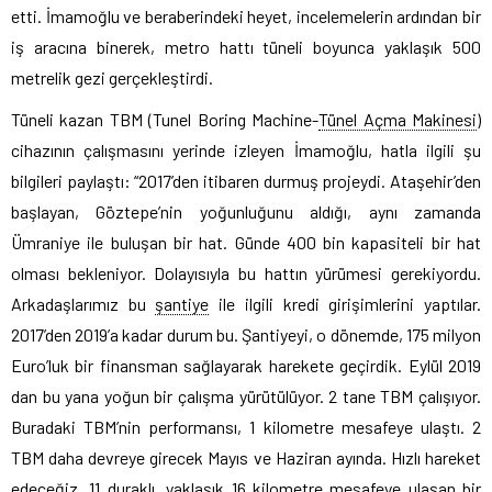
etti. İmamoğlu ve beraberindeki heyet, incelemelerin ardından bir
iş aracına binerek, metro hattı tüneli boyunca yaklaşık 500
metrelik gezi gerçekleştirdi.
Tüneli kazan TBM (Tunel Boring Machine-
Tünel Açma Makinesi
)
cihazının çalışmasını yerinde izleyen İmamoğlu, hatla ilgili şu
bilgileri paylaştı: “2017’den itibaren durmuş projeydi. Ataşehir’den
başlayan, Göztepe’nin yoğunluğunu aldığı, aynı zamanda
Ümraniye ile buluşan bir hat. Günde 400 bin kapasiteli bir hat
olması bekleniyor. Dolayısıyla bu hattın yürümesi gerekiyordu.
Arkadaşlarımız bu
şantiye
ile ilgili kredi girişimlerini yaptılar.
2017’den 2019’a kadar durum bu. Şantiyeyi, o dönemde, 175 milyon
Euro’luk bir finansman sağlayarak harekete geçirdik. Eylül 2019
dan bu yana yoğun bir çalışma yürütülüyor. 2 tane TBM çalışıyor.
Buradaki TBM’nin performansı, 1 kilometre mesafeye ulaştı. 2
TBM daha devreye girecek Mayıs ve Haziran ayında. Hızlı hareket
edeceğiz. 11 duraklı, yaklaşık 16 kilometre mesafeye ulaşan bir