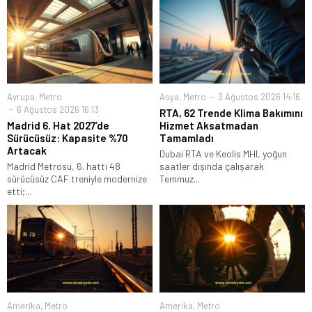
Avrupa
,
Metro
Asya
,
Metro
3 Ağustos 2026 14:16
6 Ağustos 2026 16:13
RTA, 62 Trende Klima Bakımını
Madrid 6. Hat 2027’de
Hizmet Aksatmadan
Sürücüsüz: Kapasite %70
Tamamladı
Artacak
Dubai RTA ve Keolis MHI, yoğun
Madrid Metrosu, 6. hattı 48
saatler dışında çalışarak
sürücüsüz CAF treniyle modernize
Temmuz...
etti;...
Amerika
,
Metro
Amerika
,
Metro