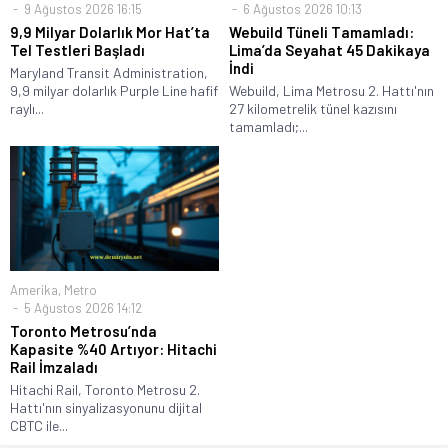
9 Ağustos 2026 16:15
6 Ağustos 2026 10:13
9,9 Milyar Dolarlık Mor Hat’ta
Webuild Tüneli Tamamladı:
Tel Testleri Başladı
Lima’da Seyahat 45 Dakikaya
İndi
Maryland Transit Administration,
9,9 milyar dolarlık Purple Line hafif
Webuild, Lima Metrosu 2. Hattı'nın
raylı...
27 kilometrelik tünel kazısını
tamamladı;...
Amerika
,
Metro
5 Ağustos 2026 14:12
Toronto Metrosu’nda
Kapasite %40 Artıyor: Hitachi
Rail İmzaladı
Hitachi Rail, Toronto Metrosu 2.
Hattı'nın sinyalizasyonunu dijital
CBTC ile...