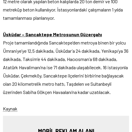
12 metre olarak yapılan beton kalıplarda 20 ton demir ve 100
metreküp beton kullanılıyor. İstasyonlardaki çalışmaların 1 yılda
tamamlanması planlanıyor.
Üsküdar – Sancaktepe Metrosunun Güzergahı
Proje tamamlandığında Sancaktepe’den metroya binen bir yolcu
Ümraniye’ye 12,5 dakikada, Üsküdar’a 24 dakikada, Yenikapı’ya 36
dakikada, Taksim’e 44 dakikada, Hacıosman’a 68 dakikada,
Atatürk Havalimanı’na ise 71 dakikada ulaşabilecek. 16 istasyonla
Üsküdar, Çekmeköy, Sancaktepe ilçelerini birbirine bağlayacak
olan 20 kilometrelik metro hattı, Taşdelen ve Sultanbeyli
üzerinden Sabiha Gökçen Havaalanı’na kadar uzatılacak.
Kaynak
MOBİL REKLAM ALANI