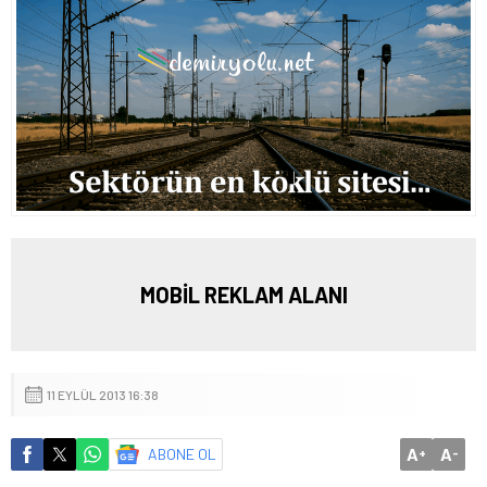
MOBİL REKLAM ALANI
11 EYLÜL 2013 16:38
A
A
ABONE OL
+
-