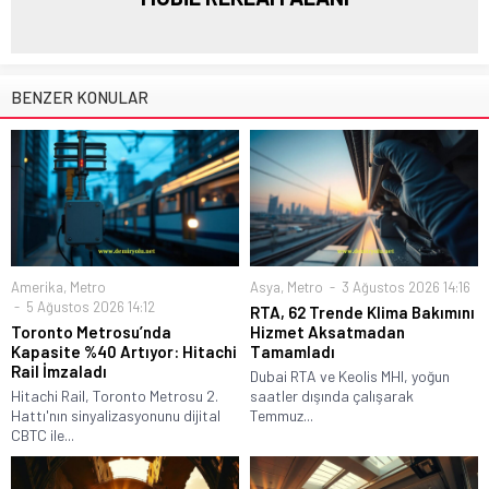
BENZER KONULAR
Amerika
,
Metro
Asya
,
Metro
3 Ağustos 2026 14:16
5 Ağustos 2026 14:12
RTA, 62 Trende Klima Bakımını
Toronto Metrosu’nda
Hizmet Aksatmadan
Kapasite %40 Artıyor: Hitachi
Tamamladı
Rail İmzaladı
Dubai RTA ve Keolis MHI, yoğun
Hitachi Rail, Toronto Metrosu 2.
saatler dışında çalışarak
Hattı'nın sinyalizasyonunu dijital
Temmuz...
CBTC ile...