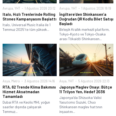
Avrupa
,
YHT
1 Ağustos 2026 20:12
Avrupa
,
YHT
1 Ağustos 2026 18:19
Italo, Hızlı Trenlerinde Rolling
İngiltere’den Shinkansen’a
Stones Kampanyasını Başlattı
Doğrudan QR Kodlu Bilet Satışı
Başladı
Italo, Universal Music Italia ile 1
Temmuz 2025'te tüm yüksek...
Birleşik Krallık merkezli platform,
Tokyo–Kyoto ve Tokyo–Osaka
arası Tōkaidō Shinkansen...
Asya
,
Metro
3 Ağustos 2026 14:16
Asya
,
YHT
5 Ağustos 2026 22:13
RTA, 62 Trende Klima Bakımını
Japonya Maglev Onayı: Bütçe
Hizmet Aksatmadan
11 Trilyon Yen, Hedef 2036
Tamamladı
Japonya'da Shizuoka Valisi
Dubai RTA ve Keolis MHI, yoğun
Yasutomo Suzuki, Chuo
saatler dışında çalışarak
Shinkansen maglev hattının
Temmuz...
inşaatını...