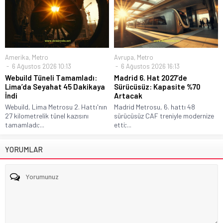
Amerika
,
Metro
Avrupa
,
Metro
6 Ağustos 2026 10:13
6 Ağustos 2026 16:13
Webuild Tüneli Tamamladı:
Madrid 6. Hat 2027’de
Lima’da Seyahat 45 Dakikaya
Sürücüsüz: Kapasite %70
İndi
Artacak
Webuild, Lima Metrosu 2. Hattı'nın
Madrid Metrosu, 6. hattı 48
27 kilometrelik tünel kazısını
sürücüsüz CAF treniyle modernize
tamamladı;...
etti;...
YORUMLAR