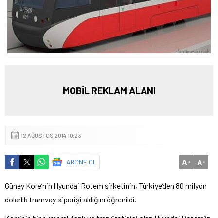
MOBİL REKLAM ALANI
12 AĞUSTOS 2014 10:23
A
A
ABONE OL
+
-
Güney Kore’nin Hyundai Rotem şirketinin, Türkiye’den 80 milyon
dolarlık tramvay siparişi aldığını öğrenildi.
Kore’nin bir numaralı tank ve tren üreticisi olan Hyundai Rotem’in,