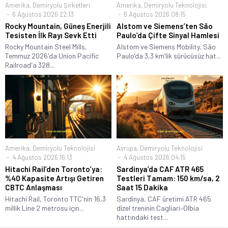
Amerika
,
Demiryolu Şirketleri
Amerika
,
Demiryolu Teknolojisi
6 Ağustos 2026 22:13
6 Ağustos 2026 08:15
Rocky Mountain, Güneş Enerjili
Alstom ve Siemens’ten São
Tesisten İlk Rayı Sevk Etti
Paulo’da Çifte Sinyal Hamlesi
Rocky Mountain Steel Mills,
Alstom ve Siemens Mobility, São
Temmuz 2026'da Union Pacific
Paulo’da 3,3 km’lik sürücüsüz hat...
Railroad'a 328...
Amerika
,
Demiryolu Teknolojisi
Avrupa
,
Demiryolu Teknolojisi
4 Ağustos 2026 16:13
4 Ağustos 2026 04:15
Hitachi Rail’den Toronto’ya:
Sardinya’da CAF ATR 465
%40 Kapasite Artışı Getiren
Testleri Tamam: 150 km/sa, 2
CBTC Anlaşması
Saat 15 Dakika
Hitachi Rail, Toronto TTC'nin 16,3
Sardinya, CAF üretimi ATR 465
millik Line 2 metrosu için...
dizel treninin Cagliari–Olbia
hattındaki test...