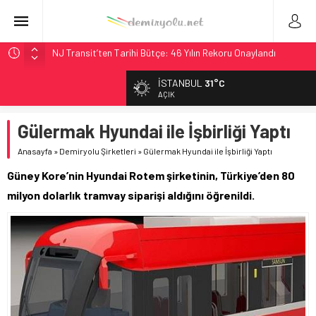
NJ Transit’ten Tarihi Bütçe: 46 Yılın Rekoru Onaylandı
Rocky Mountain, Güneş Enerjili Tesisten İlk Rayı Sevk Etti
İSTANBUL
31°C
AAR, MIT ve Berkeley Dahil 4 Üniversiteyle Araştırma
AÇIK
Konsorsiyumu Başlattı
Gülermak Hyundai ile İşbirliği Yaptı
Long Beach Limanı’na 58 Milyon Dolarlık Yeşil Yatırım Ödülü
Chicago’da Metra Polisi BVLOS Drone’larla Müdahale
Anasayfa
»
Demiryolu Şirketleri
»
Gülermak Hyundai ile İşbirliği Yaptı
Süresini Kısalttı
Güney Kore’nin Hyundai Rotem şirketinin, Türkiye’den 80
milyon dolarlık tramvay siparişi aldığını öğrenildi.