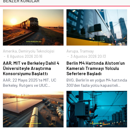
BENZER KONULAR
Amerika
,
Demiryolu Teknolojisi
Avrupa
,
Tramvay
6 Ağustos 2026 20:16
3 Ağustos 2026 20:13
AAR, MIT ve Berkeley Dahil 4
Berlin M4 Hattında Alstom’un
Üniversiteyle Araştırma
Kameralı Tramvayı Yolculu
Konsorsiyumu Başlattı
Seferlere Başladı
AAR, 22 Mayıs 2025'te MIT, UC
BVG, Berlin'in en yoğun M4 hattında
Berkeley, Rutgers ve UIUC...
300'den fazla yolcu kapasiteli...