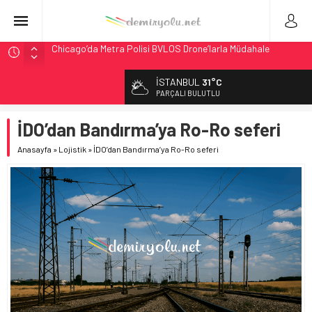
Chicago’da Metra Polisi BVLOS Drone’larla Müdahale
Süresini Kısalttı
NJ Transit’ten Tarihi Bütçe: 46 Yılın Rekoru Onaylandı
İSTANBUL
31°C
Rocky Mountain, Güneş Enerjili Tesisten İlk Rayı Sevk Etti
PARÇALI BULUTLU
AAR, MIT ve Berkeley Dahil 4 Üniversiteyle Araştırma
Konsorsiyumu Başlattı
İDO’dan Bandırma’ya Ro-Ro seferi
Long Beach Limanı’na 58 Milyon Dolarlık Yeşil Yatırım Ödülü
Anasayfa
»
Lojistik
»
İDO’dan Bandırma’ya Ro-Ro seferi