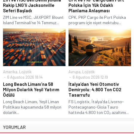
Rakip LNG’li Jacksonville
Polska İçin Yük Odaklı
Seferi Başladı
Planlama Anlaşması
ZIM Line ve MSC, JAXPORT Blount
CPK, PKP Cargo ile Port Polska
Island Terminali'ne 14 Temmuz...
programı için niyet mektubu...
Amerika
,
Lojistik
Avrupa
,
Lojistik
6 Ağustos 2026 18:14
6 Ağustos 2026 12:19
Long Beach Limanı’na 58
İtalya’dan Yeni Otomotiv
Milyon Dolarlık Yeşil Yatırım
Demiryolu: 4.800 Ton CO2
Ödülü
Tasarrufu
Long Beach Limanı, Yeşil Liman
FS Logistix, İtalya'da Livorno-
Politikası kapsamında 58 milyon
Pontecagnano-Gioia Tauro
dolarlık...
hattında 4.800 ton CO₂ azaltımı...
YORUMLAR