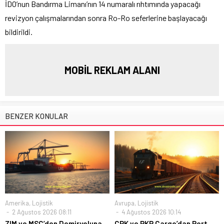
İDO’nun Bandırma Limanı’nın 14 numaralı rıhtımında yapacağı
revizyon çalışmalarından sonra Ro-Ro seferlerine başlayacağı
bildirildi.
MOBİL REKLAM ALANI
BENZER KONULAR
Amerika
,
Lojistik
Avrupa
,
Lojistik
2 Ağustos 2026 08:11
4 Ağustos 2026 10:14
ZIM ve MSC’den Demiryoluna
CPK ve PKP Cargo’dan Port