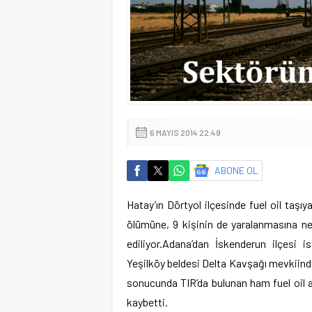
6 MAYIS 2014 22:49
ABONE OL
Hatay’ın Dörtyol ilçesinde fuel oil taşı
ölümüne, 9 kişinin de yaralanmasına n
ediliyor.
Adana’dan İskenderun ilçesi is
Yeşilköy beldesi Delta Kavşağı mevkiind
sonucunda TIR’da bulunan ham fuel oil a
kaybetti.