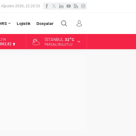
 Ağustos 2026, 22:20:34
HRS
Lojistik
Dosyalar
İSTANBUL
32°C
LTIN
.662,82
PARÇALI BULUTLU
İST
3.779,39
OLAR
7,6961
URO
5,1808