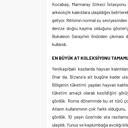
Kocabaş, Marmaray Sirkeci İstasyonu k
arkeolojik kalıntılara ulaşıldığını belirt
geliyor. Rıhtımın normal su seviyesinden
denize doğru kayma olduğunu gösteriyor
Bukaleon Sarayı’nın önünden çıkması düş
kullandı.
EN BÜYÜK AT KOLEKSİYONU TAMAM
Yenikapı’daki kazılarda hayvan kalıntıla
Onar da, Bizans’a ait bugüne kadar ulaş
Bölgenin tüketimi yapılan hayvan kalıtları
tüketim amaçlı olarak kesildiğini görüy
gördük. Roma döneminde bu et türü çok 
Atların kullanımının çok farklı olduğun
gördük. 10 yaşın üzerinde ata rastlamak
ulaşıldı. Yunus ve kaplumbağa avcılığı bile