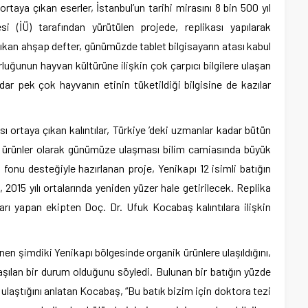
rtaya çıkan eserler, İstanbul’un tarihi mirasını 8 bin 500 yıl
esi (İÜ) tarafından yürütülen projede, replikası yapılarak
kan ahşap defter, günümüzde tablet bilgisayarın atası kabul
uğunun hayvan kültürüne ilişkin çok çarpıcı bilgilere ulaşan
r pek çok hayvanın etinin tüketildiği bilgisine de kazılar
sı ortaya çıkan kalıntılar, Türkiye ’deki uzmanlar kadar bütün
ik ürünler olarak günümüze ulaşması bilim camiasında büyük
 fonu desteğiyle hazırlanan proje, Yenikapı 12 isimli batığın
2015 yılı ortalarında yeniden yüzer hale getirilecek. Replika
ıları yapan ekipten Doç. Dr. Ufuk Kocabaş kalıntılara ilişkin
en şimdiki Yenikapı bölgesinde organik ürünlere ulaşıldığını,
laşılan bir durum olduğunu söyledi. Bulunan bir batığın yüzde
aştığını anlatan Kocabaş, “Bu batık bizim için doktora tezi