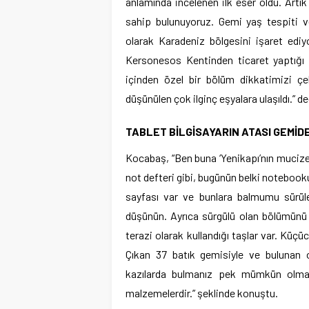
anlamında incelenen ilk eser oldu. Artık 
sahip bulunuyoruz. Gemi yaş tespiti ve
olarak Karadeniz bölgesini işaret ediy
Kersonesos Kentinden ticaret yaptığı v
içinden özel bir bölüm dikkatimizi 
düşünülen çok ilginç eşyalara ulaşıldı.” de
TABLET BİLGİSAYARIN ATASI GEMİDE
Kocabaş, “Ben buna ‘Yenikapı’nın mucizes
not defteri gibi, bugünün belki notebooku 
sayfası var ve bunlara balmumu sürüle
düşünün. Ayrıca sürgülü olan bölümünü 
terazi olarak kullandığı taşlar var. Küçü
Çıkan 37 batık gemisiyle ve bulunan 
kazılarda bulmanız pek mümkün olmaz.
malzemelerdir.” şeklinde konuştu.