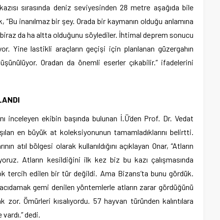
azısı sırasında deniz seviyesinden 28 metre aşağıda bile
erek, “Bu inanılmaz bir şey. Orada bir kaymanın olduğu anlamına
 biraz da ha altta olduğunu söylediler. İhtimal deprem sonucu
. Yine lastikli araçların geçişi için planlanan güzergahın
ünülüyor. Oradan da önemli eserler çıkabilir.” ifadelerini
LANDI
rını inceleyen ekibin başında bulunan İ.Ü’den Prof. Dr. Vedat
ılan en büyük at koleksiyonunun tamamladıklarını belirtti.
nın atıl bölgesi olarak kullanıldığını açıklayan Onar, “Atların
oruz. Atların kesildiğini ilk kez biz bu kazı çalışmasında
tercih edilen bir tür değildi. Ama Bizans’ta bunu gördük.
u, acıdamak gemi denilen yöntemlerle atların zarar gördüğünü
 zor. Ömürleri kısalıyordu. 57 hayvan türünden kalıntılara
 vardı.” dedi.