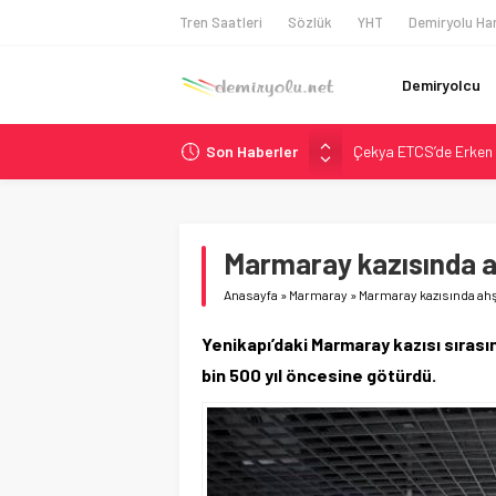
Tren Saatleri
Sözlük
YHT
Demiryolu Har
Demiryolcu
Son Haberler
Çekya ETCS’de Erken 
České dráhy 101 Yaşın
Brescia 426 Milyon Eu
Northern Railway Doğ
Marmaray kazısında a
Madrid Atocha’da 56 M
Anasayfa
»
Marmaray
»
Marmaray kazısında ahş
Yenikapı’daki Marmaray kazısı sırasın
bin 500 yıl öncesine götürdü.