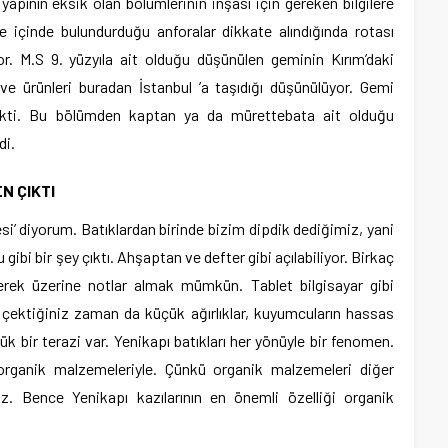
yapının eksik olan bölümlerinin inşası için gereken bilgilere
 içinde bulundurduğu anforalar dikkate alındığında rotası
or. M.S 9. yüzyıla ait olduğu düşünülen geminin Kırım’daki
e ürünleri buradan İstanbul ’a taşıdığı düşünülüyor. Gemi
çekti. Bu bölümden kaptan ya da mürettebata ait olduğu
di.
N ÇIKTI
i’ diyorum. Batıklardan birinde bizim dipdik dediğimiz, yani
gibi bir şey çıktı. Ahşaptan ve defter gibi açılabiliyor. Birkaç
rek üzerine notlar almak mümkün. Tablet bilgisayar gibi
çektiğiniz zaman da küçük ağırlıklar, kuyumcuların hassas
cük bir terazi var. Yenikapı batıkları her yönüyle bir fenomen.
organik malzemeleriyle. Çünkü organik malzemeleri diğer
 Bence Yenikapı kazılarının en önemli özelliği organik