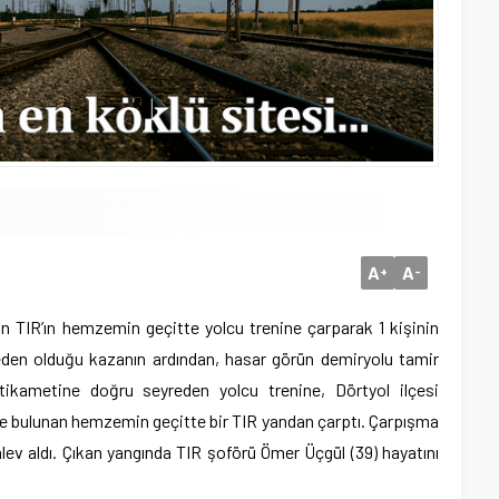
A
A
+
-
yan TIR’ın hemzemin geçitte yolcu trenine çarparak 1 kişinin
eden olduğu kazanın ardından, hasar görün demiryolu tamir
tikametine doğru seyreden yolcu trenine, Dörtyol ilçesi
e bulunan hemzemin geçitte bir TIR yandan çarptı. Çarpışma
lev aldı. Çıkan yangında TIR şoförü Ömer Üçgül (39) hayatını