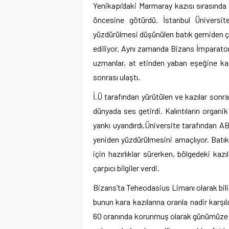
Yenikapı’daki Marmaray kazısı sırasında o
öncesine götürdü.
İstanbul Üniversit
yüzdürülmesi düşünülen batık gemiden çı
ediliyor. Aynı zamanda Bizans İmparatorl
uzmanlar, at etinden yaban eşeğine kada
sonrası ulaştı.
İ.Ü tarafından yürütülen ve kazılar sonra
dünyada ses getirdi. Kalıntıların organ
yankı uyandırdı.Üniversite tarafından AB
yeniden yüzdürülmesini amaçlıyor. Batık, 
için hazırlıklar sürerken, bölgedeki kaz
çarpıcı bilgiler verdi.
Bizans’ta Teheodasius Limanı olarak bilin
bunun kara kazılarına oranla nadir karşı
60 oranında korunmuş olarak günümüze ul