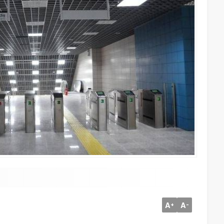
A
A
+
-