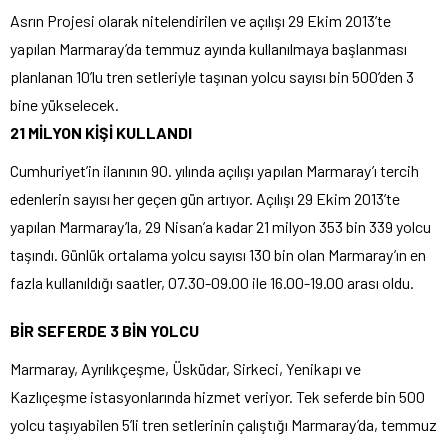
Asrın Projesi olarak nitelendirilen ve açılışı 29 Ekim 2013’te
yapılan Marmaray’da temmuz ayında kullanılmaya başlanması
planlanan 10’lu tren setleriyle taşınan yolcu sayısı bin 500’den 3
bine yükselecek.
21 MİLYON KİŞİ KULLANDI
Cumhuriyet’in ilanının 90. yılında açılışı yapılan Marmaray’ı tercih
edenlerin sayısı her geçen gün artıyor. Açılışı 29 Ekim 2013’te
yapılan Marmaray’la, 29 Nisan’a kadar 21 milyon 353 bin 339 yolcu
taşındı. Günlük ortalama yolcu sayısı 130 bin olan Marmaray’ın en
fazla kullanıldığı saatler, 07.30-09.00 ile 16.00-19.00 arası oldu.
BİR SEFERDE 3 BİN YOLCU
Marmaray, Ayrılıkçeşme, Üsküdar, Sirkeci, Yenikapı ve
Kazlıçeşme istasyonlarında hizmet veriyor. Tek seferde bin 500
yolcu taşıyabilen 5’li tren setlerinin çalıştığı Marmaray’da, temmuz