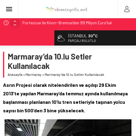
Fortescue ile Knorr-Bremse’den 99 Milyon Euro’luk
Sinyalizasyon Anlaşması
İSTANBUL
30°C
Stadler, Austin’e 21 CITYLINK Hafif Raylı Aracı Tedarik
PARÇALI BULUTLU
Edecek
9,9 Milyar Dolarlık Mor Hat’ta Tel Testleri Başladı
Marmaray’da 10.lu Setler
Utah’ta 31 Milyon Dolarlık Proje Trafik Çilesini Bitiriyor
Kullanılacak
CRRC, Salvador Metrosu İçin 83,9 Milyon Euro’luk Anlaşma
Anasayfa
»
Marmaray
»
Marmaray’da 10.lu Setler Kullanılacak
İmzaladı
Asrın Projesi olarak nitelendirilen ve açılışı 29 Ekim
2013’te yapılan Marmaray’da temmuz ayında kullanılmaya
başlanması planlanan 10’lu tren setleriyle taşınan yolcu
sayısı bin 500’den 3 bine yükselecek.