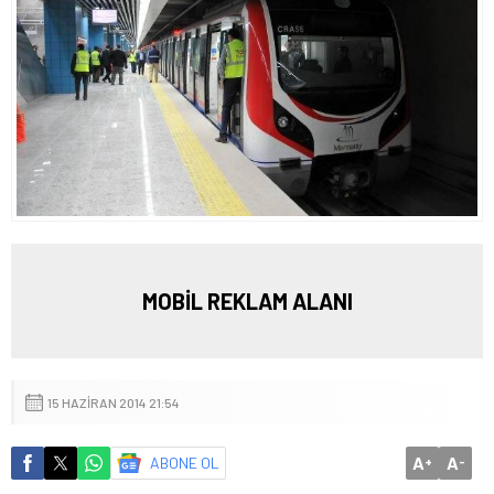
MOBİL REKLAM ALANI
15 HAZIRAN 2014 21:54
A
A
ABONE OL
+
-