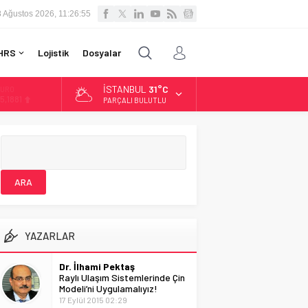
8 Ağustos 2026, 11:26:56
HRS
Lojistik
Dosyalar
İSTANBUL
31°C
LTIN
.660,55
PARÇALI BULUTLU
İST
3.779,39
OLAR
7,7111
URO
5,1881
YAZARLAR
Dr. İlhami Pektaş
Raylı Ulaşım Sistemlerinde Çin
Modeli’ni Uygulamalıyız!
17 Eylül 2015 02:29