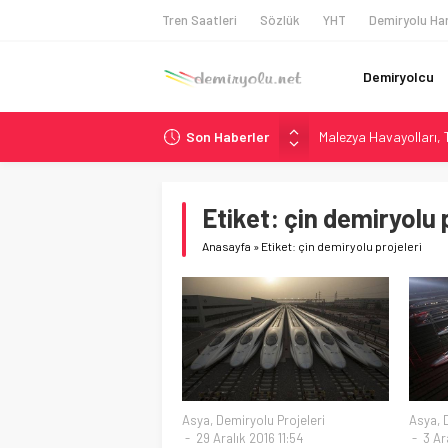
Tren Saatleri
Sözlük
YHT
Demiryolu Har
Demiryolcu
Son Haberler
Malezya Havayolları, T
ÖBB ve RFI’dan Brenne
NS, Temmuz 2026’dan 
Etiket:
çin demiryolu 
Madrid Atocha’da 56 M
Anasayfa
»
Etiket: çin demiryolu projeleri
İngiltere Demiryolun
Asya
,
Demiryolu Projeleri
Asya
,
29 Aralık 2016 11:54
3 Ara