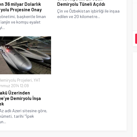
en 36 milyar Dolarlık
Demiryolu Tüneli Açıldı
yolu Projesine Onay
Çin ve Özbekistan işbirliği ile inşaa
yönetimi, başkentle liman
edilen ve 20 kilometre...
Tianjin ve komşu eyalet
i...
Demiryolu Projeleri
,
YHT
mmuz 2014 12:09
Bakü Üzerinden
ye’ye Demiryolu İnşa
ek
z adlı Azeri sitesine göre,
kümeti, tarihi "İpek
n...