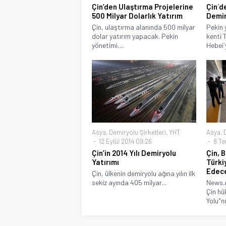
Çin’den Ulaştırma Projelerine
Çin`d
500 Milyar Dolarlık Yatırım
Demir
Çin, ulaştırma alanında 500 milyar
Pekin 
dolar yatırım yapacak. Pekin
kenti 
yönetimi,...
Hebei`y
Asya
,
Demiryolu Şirketleri
,
YHT
Asya
,
12 Eylül 2014 09:26
8 Te
Çin’in 2014 Yılı Demiryolu
Çin, 
Yatırımı
Türki
Edec
Çin, ülkenin demiryolu ağına yılın ilk
sekiz ayında 405 milyar...
News.A
Çin hü
Yolu"nu