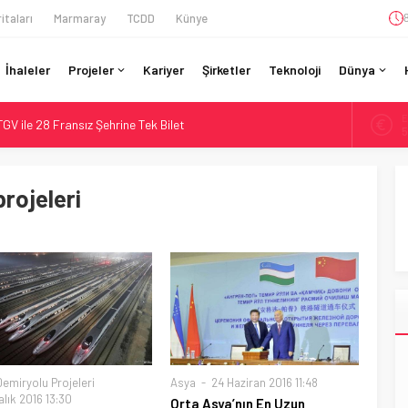
itaları
Marmaray
TCDD
Künye
İhaleler
Projeler
Kariyer
Şirketler
Teknoloji
Dünya
A
GV ile 28 Fransız Şehrine Tek Bilet
6
r’da 15 Günlük Bakım: Tren Seferleri Duruyor
B
1
İtibaren Koltukta Bagaja Kalıcı Yasak, Ceza Yok
projeleri
ilyon Euro’luk Yenileme: Sol Tüneli %33 Kapasite Artışı
D
4
da Tarihi Entegrasyon: GBR Anglia Resmen Başladı
E
5
Demiryolu Projeleri
Asya
24 Haziran 2016 11:48
lık 2016 13:30
Orta Asya’nın En Uzun