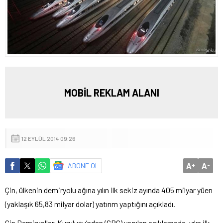
MOBİL REKLAM ALANI
12 EYLÜL 2014 09:26
A
A
ABONE OL
+
-
Çin, ülkenin demiryolu ağına yılın ilk sekiz ayında 405 milyar yüen
(yaklaşık 65,83 milyar dolar) yatırım yaptığını açıkladı.
Çin Demiryolları Kuruluşu’ndan (CRC) yapılan açıklamada, yılın ilk