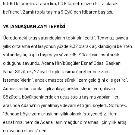
50-60 kilometre arası 5 lira, 60 kilometre üzeri 6 lira olarak
belirlendi. Zamlı toplu taşıma 9 Eylül’den itibaren başladı.
VATANDAŞDAN ZAM TEPKİSİ
Ücretlerdeki artış vatandaşların tepkisini çekti. Temmuz ayında
yıllık ortalama enflasyonun yüzde 9.32 olarak açıklandığını belirten
vatandaşlar, toplu taşımaya yüzde 35.7’lik artışın insafsızlık
olduğunu savundu. Adana Minibüsçüler Esnaf Odası Başkanı
Nihat Sözütek, 22 aydır toplu taşıma ücretlerinde zam
istemediklerini, ancak mazota sürekli zam geldiğini dile getirdi.
Adanalılardan zamla ilgili anlayış beklediklerini vurgulayan
Sözütek, büyükşehirlerde en ucuz toplu taşıma yapılan iller
arasında Adana’nın yer almaya devam ettiğini söyledi. Sözütek,
“Bundan böyle zam artışlarını yıllık olarak isteyeceğiz. Hem
esnafımız, hem de Adanalıların mağdur olmaması için yıllık artış
en uygunu olacak” dedi.