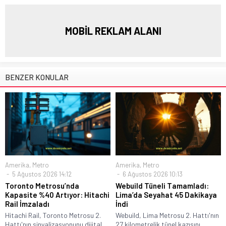
MOBİL REKLAM ALANI
BENZER KONULAR
Amerika
,
Metro
Amerika
,
Metro
5 Ağustos 2026 14:12
6 Ağustos 2026 10:13
Toronto Metrosu’nda
Webuild Tüneli Tamamladı:
Kapasite %40 Artıyor: Hitachi
Lima’da Seyahat 45 Dakikaya
Rail İmzaladı
İndi
Hitachi Rail, Toronto Metrosu 2.
Webuild, Lima Metrosu 2. Hattı'nın
Hattı'nın sinyalizasyonunu dijital
27 kilometrelik tünel kazısını