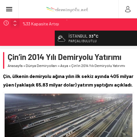
Çekya ETCS’de Erken Teslim Ama Ulusal Hedef 730 km’ye
Düştü
İSTANBUL
33°C
České dráhy 101 Yaşındaki Buharlıyı Šumava Seferlerine
PARÇALI BULUTLU
Çıkarıyor
Brescia 426 Milyon Euro’luk Tramvay İnşaatına Başladı
Çin’in 2014 Yılı Demiryolu Yatırımı
Northern Railway Doğruladı: 308 Bin Rupiye Özel Vagonda
Anasayfa
»
Dünya Demiryolları
»
Asya
»
Çin’in 2014 Yılı Demiryolu Yatırımı
Puja
Çin, ülkenin demiryolu ağına yılın ilk sekiz ayında 405 milyar
Madrid Atocha’da 56 Milyon Euro’luk Yenileme: Sol Tüneli
%33 Kapasite Artışı
yüen (yaklaşık 65,83 milyar dolar) yatırım yaptığını açıkladı.