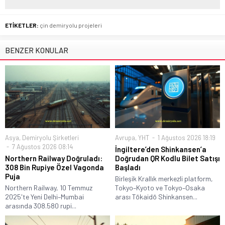
ETİKETLER:
çin demiryolu projeleri
BENZER KONULAR
Asya
,
Demiryolu Şirketleri
Avrupa
,
YHT
1 Ağustos 2026 18:19
7 Ağustos 2026 08:14
İngiltere’den Shinkansen’a
Northern Railway Doğruladı:
Doğrudan QR Kodlu Bilet Satışı
308 Bin Rupiye Özel Vagonda
Başladı
Puja
Birleşik Krallık merkezli platform,
Northern Railway, 10 Temmuz
Tokyo–Kyoto ve Tokyo–Osaka
2025'te Yeni Delhi–Mumbai
arası Tōkaidō Shinkansen...
arasında 308.580 rupi...