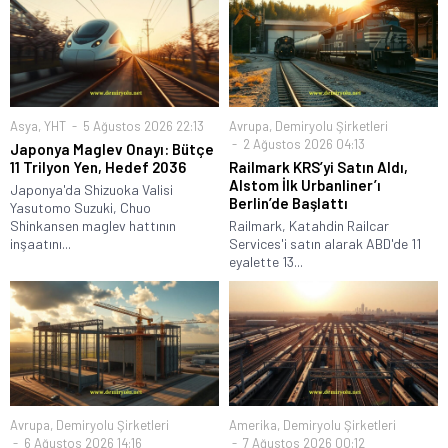
Asya
,
YHT
5 Ağustos 2026 22:13
Avrupa
,
Demiryolu Şirketleri
2 Ağustos 2026 04:13
Japonya Maglev Onayı: Bütçe
11 Trilyon Yen, Hedef 2036
Railmark KRS’yi Satın Aldı,
Alstom İlk Urbanliner’ı
Japonya'da Shizuoka Valisi
Berlin’de Başlattı
Yasutomo Suzuki, Chuo
Shinkansen maglev hattının
Railmark, Katahdin Railcar
inşaatını...
Services'i satın alarak ABD'de 11
eyalette 13...
Avrupa
,
Demiryolu Şirketleri
Amerika
,
Demiryolu Şirketleri
6 Ağustos 2026 14:16
7 Ağustos 2026 00:12