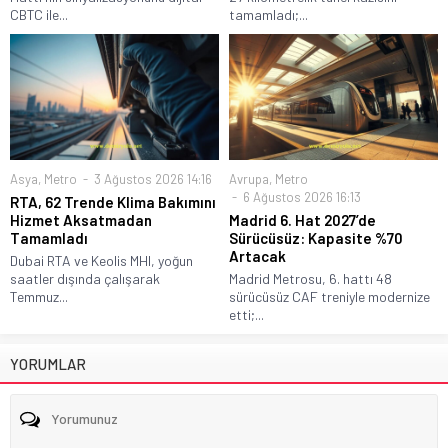
CBTC ile...
tamamladı;...
Asya
,
Metro
3 Ağustos 2026 14:16
Avrupa
,
Metro
6 Ağustos 2026 16:13
RTA, 62 Trende Klima Bakımını
Hizmet Aksatmadan
Madrid 6. Hat 2027’de
Tamamladı
Sürücüsüz: Kapasite %70
Artacak
Dubai RTA ve Keolis MHI, yoğun
saatler dışında çalışarak
Madrid Metrosu, 6. hattı 48
Temmuz...
sürücüsüz CAF treniyle modernize
etti;...
YORUMLAR