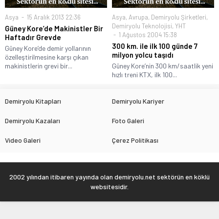
Asya
15 Aralık 2013 22:36
Asya
,
Avrupa
,
Demiryolu Şirketleri
,
Demiryolu Teknolojisi
,
YHT
Güney Kore’de Makinistler Bir
1 Ağustos 2004 15:38
Haftadır Grevde
300 km. ile ilk 100 günde 7
Güney Kore’de demir yollarının
milyon yolcu taşıdı
özelleştirilmesine karşı çıkan
makinistlerin grevi bir...
Güney Kore’nin 300 km/saatlik yeni
hızlı treni KTX, ilk 100...
Demiryolu Kitapları
Demiryolu Kariyer
Demiryolu Kazaları
Foto Galeri
Video Galeri
Çerez Politikası
2002 yılından itibaren yayında olan demiryolu.net sektörün en köklü
websitesidir.