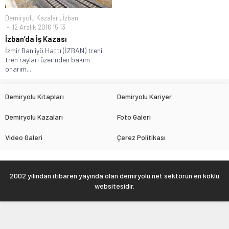
Demiryolu Kazaları
,
İzban
12 Aralık 2016 15:13
İzban’da İş Kazası
İzmir Banliyö Hattı (İZBAN) treni
tren rayları üzerinden bakım
onarım...
Demiryolu Kitapları
Demiryolu Kariyer
Demiryolu Kazaları
Foto Galeri
Video Galeri
Çerez Politikası
2002 yılından itibaren yayında olan demiryolu.net sektörün en köklü
websitesidir.