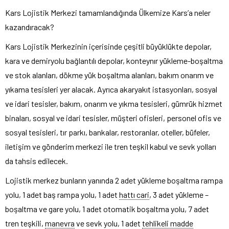
Kars Lojistik Merkezi tamamlandığında Ülkemize Kars’a neler
kazandıracak?
Kars Lojistik Merkezinin içerisinde çeşitli büyüklükte depolar,
kara ve demiryolu bağlantılı depolar, konteynır yükleme-boşaltma
ve stok alanları, dökme yük boşaltma alanları, bakım onarım ve
yıkama tesisleri yer alacak. Ayrıca akaryakıt istasyonları, sosyal
ve idari tesisler, bakım, onarım ve yıkma tesisleri, gümrük hizmet
binaları, sosyal ve idari tesisler, müşteri ofisleri, personel ofis ve
sosyal tesisleri, tır parkı, bankalar, restoranlar, oteller, büfeler,
iletişim ve gönderim merkezi ile tren teşkil kabul ve sevk yolları
da tahsis edilecek.
Lojistik merkez bunların yanında 2 adet yükleme boşaltma rampa
yolu, 1 adet baş rampa yolu, 1 adet
hattı cari
, 3 adet yükleme –
boşaltma ve gare yolu, 1 adet otomatik boşaltma yolu, 7 adet
tren teşkili,
manevra
ve sevk yolu, 1 adet
tehlikeli madde