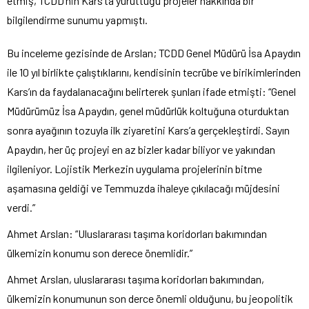
etmiş, TCDD’nin Kars’ta yürüttüğü projeler hakkında bir
bilgilendirme sunumu yapmıştı.
Bu inceleme gezisinde de Arslan; TCDD Genel Müdürü İsa Apaydın
ile 10 yıl birlikte çalıştıklarını, kendisinin tecrübe ve birikimlerinden
Kars’ın da faydalanacağını belirterek şunları ifade etmişti: “Genel
Müdürümüz İsa Apaydın, genel müdürlük koltuğuna oturduktan
sonra ayağının tozuyla ilk ziyaretini Kars’a gerçekleştirdi. Sayın
Apaydın, her üç projeyi en az bizler kadar biliyor ve yakından
ilgileniyor. Lojistik Merkezin uygulama projelerinin bitme
aşamasına geldiği ve Temmuzda ihaleye çıkılacağı müjdesini
verdi.”
Ahmet Arslan: “Uluslararası taşıma koridorları bakımından
ülkemizin konumu son derece önemlidir.”
Ahmet Arslan, uluslararası taşıma koridorları bakımından,
ülkemizin konumunun son derce önemli olduğunu, bu jeopolitik