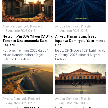
Amerika
,
Demiryolu Projeleri
Avrupa
,
Demiryolu Projeleri
5 Ağustos 2026 04:13
1 Ağustos 2026 22:13
Metrolinx’in 604 Milyon CAD’lik
Anket: Macaristan, İsveç,
Toronto Uzatmasında Kazı
İspanya Demiryolu Yatırımında
Başladı
Öncü
Metrolinx, Temmuz 2026'da 604
Ipsos, 29 ülkede 21.521 katılımcıyla
milyon Kanada doları bütçeli
yürüttüğü 2026 Küresel Altyapı
Eglinton Crosstown...
Endeksi...
Avrupa
,
Demiryolu Projeleri
Avrupa
,
Demiryolu Projeleri
2 Ağustos 2026 02:13
2 Ağustos 2026 00:12