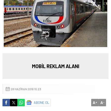
MOBİL REKLAM ALANI
28 HAZIRAN 2016 10:23
A
A
ABONE OL
+
-