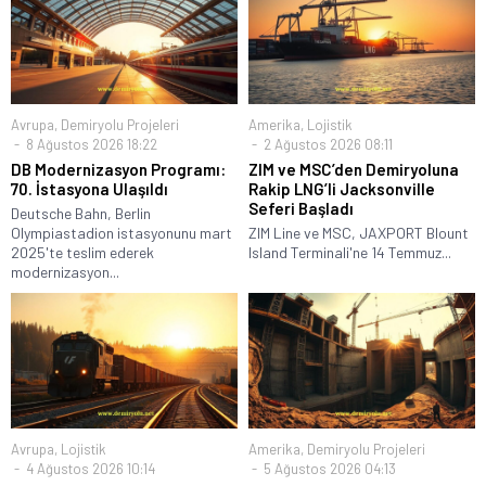
Avrupa
,
Demiryolu Projeleri
Amerika
,
Lojistik
8 Ağustos 2026 18:22
2 Ağustos 2026 08:11
DB Modernizasyon Programı:
ZIM ve MSC’den Demiryoluna
70. İstasyona Ulaşıldı
Rakip LNG’li Jacksonville
Seferi Başladı
Deutsche Bahn, Berlin
Olympiastadion istasyonunu mart
ZIM Line ve MSC, JAXPORT Blount
2025'te teslim ederek
Island Terminali'ne 14 Temmuz...
modernizasyon...
Avrupa
,
Lojistik
Amerika
,
Demiryolu Projeleri
4 Ağustos 2026 10:14
5 Ağustos 2026 04:13