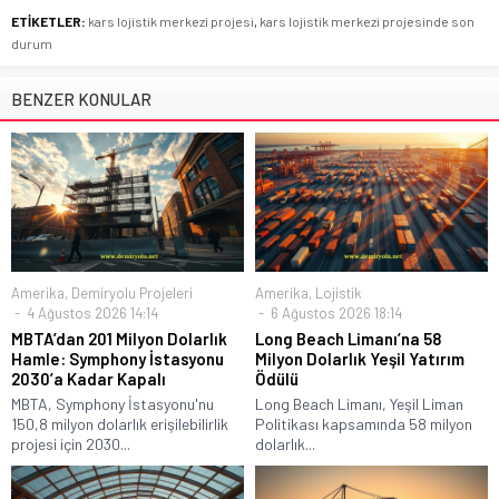
ETİKETLER:
kars lojistik merkezi projesi
,
kars lojistik merkezi projesinde son
durum
BENZER KONULAR
Amerika
,
Demiryolu Projeleri
Amerika
,
Lojistik
4 Ağustos 2026 14:14
6 Ağustos 2026 18:14
MBTA’dan 201 Milyon Dolarlık
Long Beach Limanı’na 58
Hamle: Symphony İstasyonu
Milyon Dolarlık Yeşil Yatırım
2030’a Kadar Kapalı
Ödülü
MBTA, Symphony İstasyonu'nu
Long Beach Limanı, Yeşil Liman
150,8 milyon dolarlık erişilebilirlik
Politikası kapsamında 58 milyon
projesi için 2030...
dolarlık...