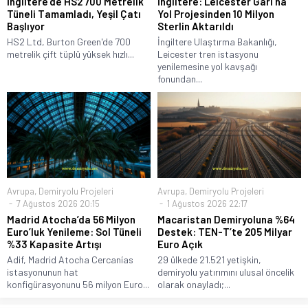
İngiltere’de HS2 700 Metrelik
İngiltere: Leicester Garı’na
Tüneli Tamamladı, Yeşil Çatı
Yol Projesinden 10 Milyon
Başlıyor
Sterlin Aktarıldı
HS2 Ltd, Burton Green'de 700
İngiltere Ulaştırma Bakanlığı,
metrelik çift tüplü yüksek hızlı...
Leicester tren istasyonu
yenilemesine yol kavşağı
fonundan...
Avrupa
,
Demiryolu Projeleri
Avrupa
,
Demiryolu Projeleri
7 Ağustos 2026 20:15
1 Ağustos 2026 22:17
Madrid Atocha’da 56 Milyon
Macaristan Demiryoluna %64
Euro’luk Yenileme: Sol Tüneli
Destek: TEN-T’te 205 Milyar
%33 Kapasite Artışı
Euro Açık
Adif, Madrid Atocha Cercanías
29 ülkede 21.521 yetişkin,
istasyonunun hat
demiryolu yatırımını ulusal öncelik
konfigürasyonunu 56 milyon Euro...
olarak onayladı;...