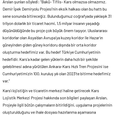
Arslan şunları söyledi: “Bakü- Tiflis- Kars olmazsa olmazımız.
Demir İpek Demiryolu Projesi’nin eksik halkası olan bu hattı bu
sene sonunda bitireceğiz. Bulunduğumuz coğrafyada yaklaşık 31
trilyon dolarlık bir ticaret hacmi, 1,5 milyar insanın yaşadığı
düşünüldüğünde bu proje çok büyük önem taşıyor. Uluslararası
koridorlar olan Asya’dan Avrupa’ya kuzey koridor ile Hazar’ın
güneyinden giden güney koridoru dışında bir orta koridor
oluşturma hedefimiz var. Bu hedef Türkiye Cumhuriyetinin
hedefidir. Kars’a kadar gelen yüklerin daha hızlı bir şekilde
gelebilmesi adına yürütülen Ankara-Kars Hızlı Tren Projesini ise
Cumhuriyetimizin 100. kuruluş yılı olan 2023’te bitirme hedefimiz
var.”
Kars’ı lojistiğin ve ticaretin merkezi haline getirecek Kars
Lojistik Merkezi Projesi hakkında son bilgileri paylaşan Arslan,
Projeyle ilgili bütün çalışmaların bitirildiğini, uygulama projelerinin
oluşturulduğunu ve ihale dosyası hazırlanma aşamasına