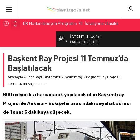
DB Modernizasyon Programı: 70. İstasyona Ulaşıldı
GB Railfreight İngiltere’de Lider, Class 99’lar 2026’da Yolda
İSTANBUL
32°C
İngiltere Demiryolunda Tarihi Entegrasyon: GBR Anglia
PARÇALI BULUTLU
Resmen Başladı
Başkent Ray Projesi 11 Temmuz’da
Malezya Havayolları, TGV ile 28 Fransız Şehrine Tek Bilet
Başlatılacak
Ukrayna’da Yolcu Trenine İHA Saldırısı: Zamanında Tahliye
Faciayı Önledi
Anasayfa
»
Hafif Raylı Sistemler
»
Başkentray
»
Başkent Ray Projesi 11
Temmuz’da Başlatılacak
600 milyon lira harcanarak yapılacak olan Başkentray
Projesi ile Ankara – Eskişehir arasındaki seyahat süresi
de 1 saat 5 dakikaya düşecek.