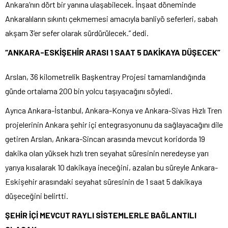
Ankara’nın dört bir yanına ulaşabilecek. İnşaat döneminde
Ankaralıların sıkıntı çekmemesi amacıyla banliyö seferleri, sabah
akşam 3’er sefer olarak sürdürülecek.” dedi.
“ANKARA-ESKİŞEHİR ARASI 1 SAAT 5 DAKİKAYA DÜŞECEK”
Arslan, 36 kilometrelik Başkentray Projesi tamamlandığında
günde ortalama 200 bin yolcu taşıyacağını söyledi.
Ayrıca Ankara-İstanbul, Ankara-Konya ve Ankara-Sivas Hızlı Tren
projelerinin Ankara şehir içi entegrasyonunu da sağlayacağını dile
getiren Arslan, Ankara-Sincan arasında mevcut koridorda 19
dakika olan yüksek hızlı tren seyahat süresinin neredeyse yarı
yarıya kısalarak 10 dakikaya ineceğini, azalan bu süreyle Ankara-
Eskişehir arasındaki seyahat süresinin de 1 saat 5 dakikaya
düşeceğini belirtti.
ŞEHİR İÇİ MEVCUT RAYLI SİSTEMLERLE BAĞLANTILI