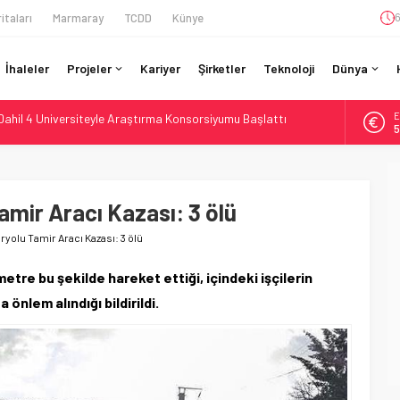
itaları
Marmaray
TCDD
Künye
6
İhaleler
Projeler
Kariyer
Şirketler
Teknoloji
Dünya
Dahil 4 Üniversiteyle Araştırma Konsorsiyumu Başlattı
E
58 Milyon Dolarlık Yeşil Yatırım Ödülü
5
e Sürücüsüz: Kapasite %70 Artacak
A
6
ilyar Sterlinlik Siparişle Tesis Büyütüyor
otiv Demiryolu: 4.800 Ton CO2 Tasarrufu
mir Aracı Kazası: 3 ölü
B
1
yolu Tamir Aracı Kazası: 3 ölü
D
4
etre bu şekilde hareket ettiği, içindeki işçilerin
nlem alındığı bildirildi.