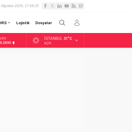
 Ağustos 2026, 17:58:26
HRS
Lojistik
Dosyalar
İSTANBUL
31°C
URO
5,0690
AÇIK
LTIN
.525,39
İST
3.788,73
OLAR
7,5954