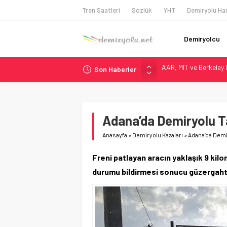
Tren Saatleri
Sözlük
YHT
Demiryolu Har
Demiryolcu
AAR, MIT ve Berkeley 
Son Haberler
Long Beach Limanı’na 
Madrid 6. Hat 2027’d
Laing O’Rourke, 17,2 M
İtalya’dan Yeni Otom
Adana’da Demiryolu Ta
Anasayfa
»
Demiryolu Kazaları
»
Adana’da Demir
Freni patlayan aracın yaklaşık 9 kilom
durumu bildirmesi sonucu güzergahta ö