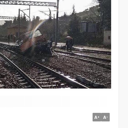
A
A
+
-