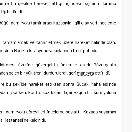
etre bu şekilde hareket ettiği, içindeki işçilerin durumu
ı bildirildi.
düğü, demiryolu tamir aracı kazasıyla ilgili olay yeri inceleme
ini tamamlamak ve tamir etmek üzere hareket halinde olan,
nesinin Hacıkırı İstasyonu yakınlarında freni patladı.
dirmesi üzerine güzergahta önlemler alındı. Güzergahta
den gelen bir yük treni durdurularak geri
manevra
ettirildi.
tre bu şekilde hareket ettikten sonra Bucak Mahallesi’nde
raydan çıkarken, kontrolsüz kalan diğer vagon bir süre yoluna
en, demiryolu görevlileri inceleme başlattı. Kazada yaşamını
t Hastanesi’ne kaldırıldı.