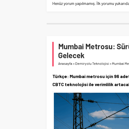
Henüz yorum yapılmamış. İlk yorumu yukarıdaki
Mumbai Metrosu: Sürü
Gelecek
Anasayfa
»
Demiryolu Teknolojisi
»
Mumbai Met
Türkçe: Mumbai metrosu için 96 ade
CBTC teknolojisi ile verimlilik artaca