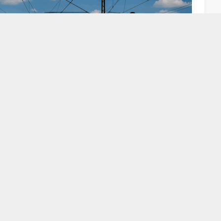
A
A
+
-