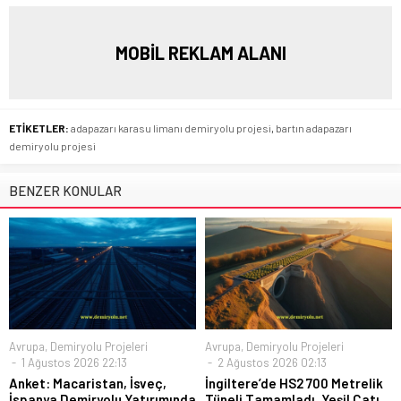
MOBİL REKLAM ALANI
ETİKETLER:
adapazarı karasu limanı demiryolu projesi
,
bartın adapazarı
demiryolu projesi
BENZER KONULAR
Avrupa
,
Demiryolu Projeleri
Avrupa
,
Demiryolu Projeleri
1 Ağustos 2026 22:13
2 Ağustos 2026 02:13
Anket: Macaristan, İsveç,
İngiltere’de HS2 700 Metrelik
İspanya Demiryolu Yatırımında
Tüneli Tamamladı, Yeşil Çatı