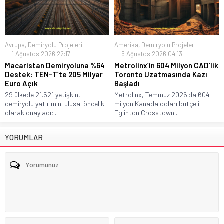
Avrupa
,
Demiryolu Projeleri
Amerika
,
Demiryolu Projeleri
1 Ağustos 2026 22:17
5 Ağustos 2026 04:13
Macaristan Demiryoluna %64
Metrolinx’in 604 Milyon CAD’lik
Destek: TEN-T’te 205 Milyar
Toronto Uzatmasında Kazı
Euro Açık
Başladı
29 ülkede 21.521 yetişkin,
Metrolinx, Temmuz 2026'da 604
demiryolu yatırımını ulusal öncelik
milyon Kanada doları bütçeli
olarak onayladı;...
Eglinton Crosstown...
YORUMLAR