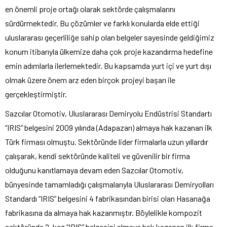
en önemli proje ortağı olarak sektörde çalışmalarını
sürdürmektedir. Bu çözümler ve farklı konularda elde ettiği
uluslararası geçerliliğe sahip olan belgeler sayesinde geldiğimiz
konum itibarıyla ülkemize daha çok proje kazandırma hedefine
emin adımlarla ilerlemektedir. Bu kapsamda yurt içi ve yurt dışı
olmak üzere önem arz eden birçok projeyi başarı ile
gerçekleştirmiştir.
Sazcılar Otomotiv, Uluslararası Demiryolu Endüstrisi Standartı
“IRIS” belgesini 2009 yılında (Adapazarı) almaya hak kazanan ilk
Türk firması olmuştu. Sektöründe lider firmalarla uzun yıllardır
çalışarak, kendi sektöründe kaliteli ve güvenilir bir firma
olduğunu kanıtlamaya devam eden Sazcılar Otomotiv,
bünyesinde tamamladığı çalışmalarıyla Uluslararası Demiryolları
Standardı “IRIS” belgesini 4 fabrikasından birisi olan Hasanağa
fabrikasına da almaya hak kazanmıştır. Böylelikle kompozit
sektöründe 2. kez “IRIS” belgesini almaya hak kazanan ilk firma