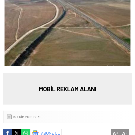
MOBİL REKLAM ALANI
15 EKIM 2016 12:39
A
A
ABONE OL
+
-