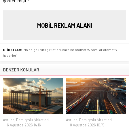
gösterilmiştir.
MOBİL REKLAM ALANI
ETİKETLER:
iris belgeli türk şirketleri
,
sazcılar otomotiv
,
sazcılar otomotiv
haberleri
BENZER KONULAR
Avrupa
,
Demiryolu Şirketleri
Avrupa
,
Demiryolu Şirketleri
6 Ağustos 2026 14:16
8 Ağustos 2026 10:15