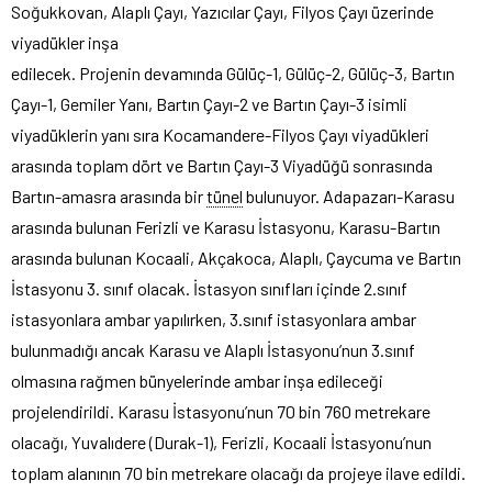
Soğukkovan, Alaplı Çayı, Yazıcılar Çayı, Filyos Çayı üzerinde
viyadükler inşa
edilecek. Projenin devamında Gülüç-1, Gülüç-2, Gülüç-3, Bartın
Çayı-1, Gemiler Yanı, Bartın Çayı-2 ve Bartın Çayı-3 isimli
viyadüklerin yanı sıra Kocamandere-Filyos Çayı viyadükleri
arasında toplam dört ve Bartın Çayı-3 Viyadüğü sonrasında
Bartın-amasra arasında bir
tünel
bulunuyor. Adapazarı-Karasu
arasında bulunan Ferizli ve Karasu İstasyonu, Karasu-Bartın
arasında bulunan Kocaali, Akçakoca, Alaplı, Çaycuma ve Bartın
İstasyonu 3. sınıf olacak. İstasyon sınıfları içinde 2.sınıf
istasyonlara ambar yapılırken, 3.sınıf istasyonlara ambar
bulunmadığı ancak Karasu ve Alaplı İstasyonu’nun 3.sınıf
olmasına rağmen bünyelerinde ambar inşa edileceği
projelendirildi. Karasu İstasyonu’nun 70 bin 760 metrekare
olacağı, Yuvalıdere (Durak-1), Ferizli, Kocaali İstasyonu’nun
toplam alanının 70 bin metrekare olacağı da projeye ilave edildi.