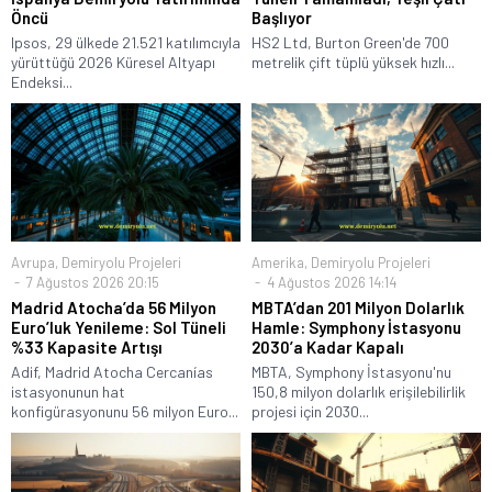
Öncü
Başlıyor
Ipsos, 29 ülkede 21.521 katılımcıyla
HS2 Ltd, Burton Green'de 700
yürüttüğü 2026 Küresel Altyapı
metrelik çift tüplü yüksek hızlı...
Endeksi...
Avrupa
,
Demiryolu Projeleri
Amerika
,
Demiryolu Projeleri
7 Ağustos 2026 20:15
4 Ağustos 2026 14:14
Madrid Atocha’da 56 Milyon
MBTA’dan 201 Milyon Dolarlık
Euro’luk Yenileme: Sol Tüneli
Hamle: Symphony İstasyonu
%33 Kapasite Artışı
2030’a Kadar Kapalı
Adif, Madrid Atocha Cercanías
MBTA, Symphony İstasyonu'nu
istasyonunun hat
150,8 milyon dolarlık erişilebilirlik
konfigürasyonunu 56 milyon Euro...
projesi için 2030...