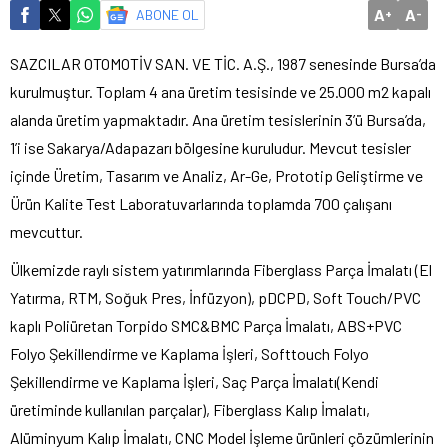
A
A
ABONE OL
+
-
SAZCILAR OTOMOTİV SAN. VE TİC. A.Ş., 1987 senesinde Bursa’da
kurulmuştur. Toplam 4 ana üretim tesisinde ve 25.000 m2 kapalı
alanda üretim yapmaktadır. Ana üretim tesislerinin 3’ü Bursa’da,
1’i ise Sakarya/Adapazarı bölgesine kuruludur. Mevcut tesisler
içinde Üretim, Tasarım ve Analiz, Ar-Ge, Prototip Geliştirme ve
Ürün Kalite Test Laboratuvarlarında toplamda 700 çalışanı
mevcuttur.
Ülkemizde raylı sistem yatırımlarında Fiberglass Parça İmalatı (El
Yatırma, RTM, Soğuk Pres, İnfüzyon), pDCPD, Soft Touch/PVC
kaplı Poliüretan Torpido SMC&BMC Parça İmalatı, ABS+PVC
Folyo Şekillendirme ve Kaplama İşleri, Softtouch Folyo
Şekillendirme ve Kaplama İşleri, Saç Parça İmalatı(Kendi
üretiminde kullanılan parçalar), Fiberglass Kalıp İmalatı,
Alüminyum Kalıp İmalatı, CNC Model İşleme ürünleri çözümlerinin