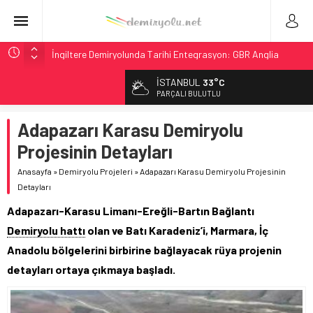
İngiltere Demiryolunda Tarihi Entegrasyon: GBR Anglia
Resmen Başladı
İSTANBUL
33°C
Malezya Havayolları, TGV ile 28 Fransız Şehrine Tek Bilet
PARÇALI BULUTLU
ÖBB ve RFI’dan Brenner’da 15 Günlük Bakım: Tren Seferleri
Duruyor
Adapazarı Karasu Demiryolu
NS, Temmuz 2026’dan İtibaren Koltukta Bagaja Kalıcı
Projesinin Detayları
Yasak, Ceza Yok
Anasayfa
»
Demiryolu Projeleri
»
Adapazarı Karasu Demiryolu Projesinin
GB Railfreight İngiltere’de Lider, Class 99’lar 2026’da Yolda
Detayları
Adapazarı-Karasu Limanı-Ereğli-Bartın Bağlantı
Demiryolu hattı
olan ve Batı Karadeniz’i, Marmara, İç
Anadolu bölgelerini birbirine bağlayacak rüya projenin
detayları ortaya çıkmaya başladı.