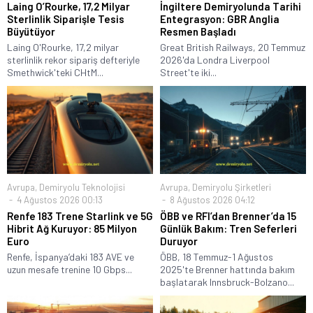
Laing O’Rourke, 17,2 Milyar
İngiltere Demiryolunda Tarihi
Sterlinlik Siparişle Tesis
Entegrasyon: GBR Anglia
Büyütüyor
Resmen Başladı
Laing O'Rourke, 17,2 milyar
Great British Railways, 20 Temmuz
sterlinlik rekor sipariş defteriyle
2026'da Londra Liverpool
Smethwick'teki CHtM...
Street'te iki...
Avrupa
,
Demiryolu Teknolojisi
Avrupa
,
Demiryolu Şirketleri
4 Ağustos 2026 00:13
8 Ağustos 2026 04:12
Renfe 183 Trene Starlink ve 5G
ÖBB ve RFI’dan Brenner’da 15
Hibrit Ağ Kuruyor: 85 Milyon
Günlük Bakım: Tren Seferleri
Euro
Duruyor
Renfe, İspanya’daki 183 AVE ve
ÖBB, 18 Temmuz-1 Ağustos
uzun mesafe trenine 10 Gbps...
2025'te Brenner hattında bakım
başlatarak Innsbruck-Bolzano...