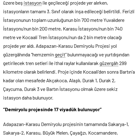
üzere beş
istasyon
ile geçileceği projede yer alırken,
istasyonların tamamı 3. Sınıf olarak inşa edileceği belirtildi. Ferizli
İstasyonunun toplam uzunluğunun bin 700 metre Yuvalıdere
İstasyonu’nun bin 200 metre, Karasu İstasyonu’nun bin 740
metre ve Kocaali Tren İstasyonu’nun da 2 bin metre olacağı
projede yer aldı. Adapazarı-Karasu Demiryolu Projesi yol
güzergâhında “hemzemin
geçit
” bulunmayacağı ve yurtdışından
getirilecek tren setleri ile ithal raylar kullanılarak
güzergâh
299
kilometre olarak belirlendi. Proje içinde Kocaali’den sonra Bartın’a
kadar olan mesafede Akçakoca, Alaplı, Durak 1, Durak 2,
Çaycuma, Durak 3 ve Bartın İstasyonu olmak üzere sekiz
istasyon daha bulunuyor.
“Demiryolu projesinde 17 viyadük bulunuyor”
Adapazarı-Karasu Demiryolu projesinin tamamında Sakarya-1,
Sakarya-2, Karasu, Büyük Melen, Çayağzı, Kocamandere,