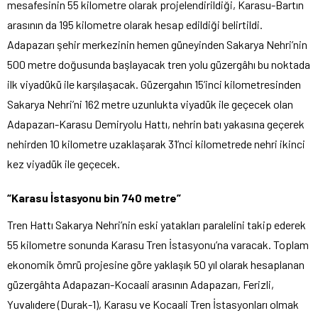
mesafesinin 55 kilometre olarak projelendirildiği, Karasu-Bartın
arasının da 195 kilometre olarak hesap edildiği belirtildi.
Adapazarı şehir merkezinin hemen güneyinden Sakarya Nehri’nin
500 metre doğusunda başlayacak tren yolu güzergâhı bu noktada
ilk viyadükü ile karşılaşacak. Güzergahın 15’inci kilometresinden
Sakarya Nehri’ni 162 metre uzunlukta viyadük ile geçecek olan
Adapazarı-Karasu Demiryolu Hattı, nehrin batı yakasına geçerek
nehirden 10 kilometre uzaklaşarak 31’nci kilometrede nehri ikinci
kez viyadük ile geçecek.
“Karasu İstasyonu bin 740 metre”
Tren Hattı Sakarya Nehri’nin eski yatakları paralelini takip ederek
55 kilometre sonunda Karasu Tren İstasyonu’na varacak. Toplam
ekonomik ömrü projesine göre yaklaşık 50 yıl olarak hesaplanan
güzergâhta Adapazarı-Kocaali arasının Adapazarı, Ferizli,
Yuvalıdere (Durak-1), Karasu ve Kocaali Tren İstasyonları olmak