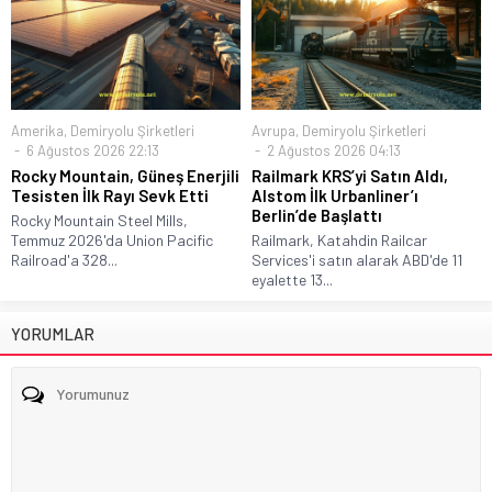
Amerika
,
Demiryolu Şirketleri
Avrupa
,
Demiryolu Şirketleri
6 Ağustos 2026 22:13
2 Ağustos 2026 04:13
Rocky Mountain, Güneş Enerjili
Railmark KRS’yi Satın Aldı,
Tesisten İlk Rayı Sevk Etti
Alstom İlk Urbanliner’ı
Berlin’de Başlattı
Rocky Mountain Steel Mills,
Temmuz 2026'da Union Pacific
Railmark, Katahdin Railcar
Railroad'a 328...
Services'i satın alarak ABD'de 11
eyalette 13...
YORUMLAR