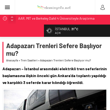
AAR, MIT ve Berkeley Dahil 4 Üniversiteyle Araştırma
Konsorsiyumu Başlattı
İSTANBUL
31°C
Long Beach Limanı’na 58 Milyon Dolarlık Yeşil Yatırım Ödülü
AÇIK
Madrid 6. Hat 2027’de Sürücüsüz: Kapasite %70 Artacak
Adapazarı Trenleri Sefere Başlıyor
Laing O’Rourke, 17,2 Milyar Sterlinlik Siparişle Tesis
Büyütüyor
mu?
Rocky Mountain, Güneş Enerjili Tesisten İlk Rayı Sevk Etti
Anasayfa
»
Tren Saatleri
»
Adapazarı Trenleri Sefere Başlıyor mu?
Adapazarı – İstanbul arasındaki elektrikli tren seferlerinin
başlamasına ilişkin önceki gün Ankara’da toplantı yapıldığı
ve karşılıklı 3 seferde karar kılındığı öğrenildi.