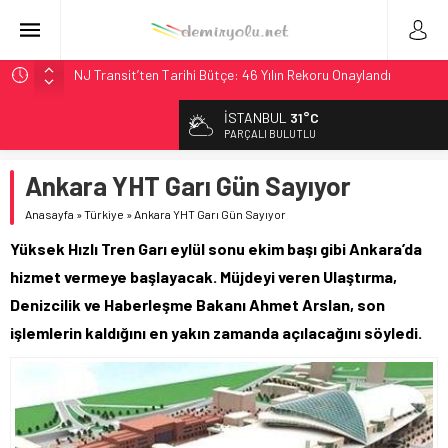
NJ Transit’ten Tarihi Bütçe: 46 Yılın Rekoru Onaylandı
Rocky Mountain, Güneş Enerjili Tesisten İlk Rayı Sevk Etti
İSTANBUL
31°C
AAR, MIT ve Berkeley Dahil 4 Üniversiteyle Araştırma
PARÇALI BULUTLU
Konsorsiyumu Başlattı
Ankara YHT Garı Gün Sayıyor
Long Beach Limanı’na 58 Milyon Dolarlık Yeşil Yatırım Ödülü
Chicago’da Metra Polisi BVLOS Drone’larla Müdahale
Anasayfa
»
Türkiye
»
Ankara YHT Garı Gün Sayıyor
Süresini Kısalttı
Yüksek Hızlı Tren Garı eylül sonu ekim başı gibi Ankara’da
hizmet vermeye başlayacak. Müjdeyi veren Ulaştırma,
Denizcilik ve Haberleşme Bakanı Ahmet Arslan, son
işlemlerin kaldığını en yakın zamanda açılacağını söyledi.