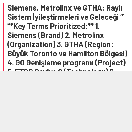
Siemens, Metrolinx ve GTHA: Raylı
Sistem İyileştirmeleri ve Geleceği “`
**Key Terms Prioritized:** 1.
Siemens (Brand) 2. Metrolinx
(Organization) 3. GTHA (Region:
Büyük Toronto ve Hamilton Bölgesi)
4. GO Genişleme programı (Project)
5. ETCS Seviye 2 (Technology) 6.
CBTC (Technology) 7. ATP
(Technology) 8. Demiryolu (Rail) 9.
Teknoloji (Technology) 10.
Sinyalizasyon (Signaling) “`
Anasayfa
»
Demiryolu Teknolojisi
»
Siemens, Metrolinx ve GTHA: Raylı Sistem
İyileştirmeleri ve Geleceği “` **Key Terms Prioritized:** 1. Siemens (Brand) 2.
Metrolinx (Organization) 3. GTHA (Region: Büyük Toronto ve Hamilton Bölgesi)