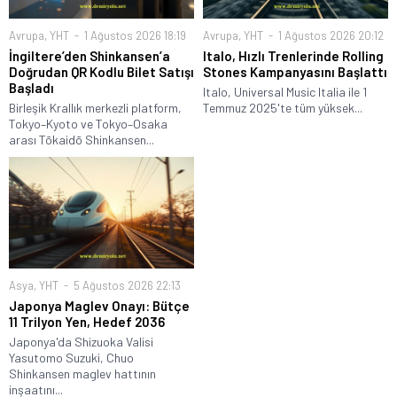
Avrupa
,
YHT
1 Ağustos 2026 18:19
Avrupa
,
YHT
1 Ağustos 2026 20:12
İngiltere’den Shinkansen’a
Italo, Hızlı Trenlerinde Rolling
Doğrudan QR Kodlu Bilet Satışı
Stones Kampanyasını Başlattı
Başladı
Italo, Universal Music Italia ile 1
Birleşik Krallık merkezli platform,
Temmuz 2025'te tüm yüksek...
Tokyo–Kyoto ve Tokyo–Osaka
arası Tōkaidō Shinkansen...
Asya
,
YHT
5 Ağustos 2026 22:13
Japonya Maglev Onayı: Bütçe
11 Trilyon Yen, Hedef 2036
Japonya'da Shizuoka Valisi
Yasutomo Suzuki, Chuo
Shinkansen maglev hattının
inşaatını...