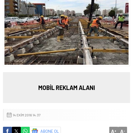
MOBİL REKLAM ALANI
14 EKIM 2016 14:37
A
A
ABONE OL
+
-