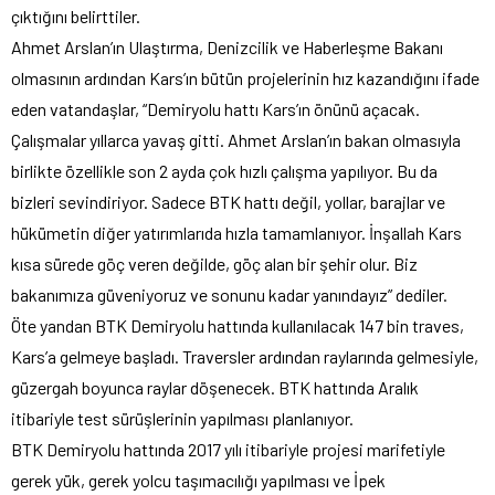
çıktığını belirttiler.
Ahmet Arslan’ın Ulaştırma, Denizcilik ve Haberleşme Bakanı
olmasının ardından Kars’ın bütün projelerinin hız kazandığını ifade
eden vatandaşlar, “Demiryolu hattı Kars’ın önünü açacak.
Çalışmalar yıllarca yavaş gitti. Ahmet Arslan’ın bakan olmasıyla
birlikte özellikle son 2 ayda çok hızlı çalışma yapılıyor. Bu da
bizleri sevindiriyor. Sadece BTK hattı değil, yollar, barajlar ve
hükümetin diğer yatırımlarıda hızla tamamlanıyor. İnşallah Kars
kısa sürede göç veren değilde, göç alan bir şehir olur. Biz
bakanımıza güveniyoruz ve sonunu kadar yanındayız” dediler.
Öte yandan BTK Demiryolu hattında kullanılacak 147 bin traves,
Kars’a gelmeye başladı. Traversler ardından raylarında gelmesiyle,
güzergah boyunca raylar döşenecek. BTK hattında Aralık
itibariyle test sürüşlerinin yapılması planlanıyor.
BTK Demiryolu hattında 2017 yılı itibariyle projesi marifetiyle
gerek yük, gerek yolcu taşımacılığı yapılması ve İpek