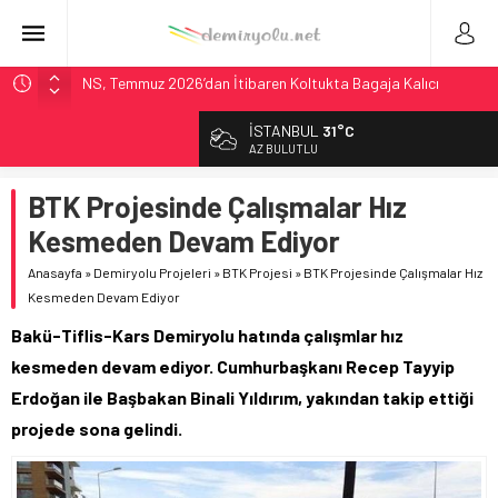
NS, Temmuz 2026’dan İtibaren Koltukta Bagaja Kalıcı
Yasak, Ceza Yok
İSTANBUL
31°C
Madrid Atocha’da 56 Milyon Euro’luk Yenileme: Sol Tüneli
AZ BULUTLU
%33 Kapasite Artışı
Çekya ETCS’de Erken Teslim Ama Ulusal Hedef 730 km’ye
BTK Projesinde Çalışmalar Hız
Düştü
Kesmeden Devam Ediyor
České dráhy 101 Yaşındaki Buharlıyı Šumava Seferlerine
Çıkarıyor
Anasayfa
»
Demiryolu Projeleri
»
BTK Projesi
»
BTK Projesinde Çalışmalar Hız
Kesmeden Devam Ediyor
ÖBB ve RFI’dan Brenner’da 15 Günlük Bakım: Tren Seferleri
Duruyor
Bakü-Tiflis-Kars Demiryolu hatında çalışmlar hız
kesmeden devam ediyor. Cumhurbaşkanı Recep Tayyip
Erdoğan ile Başbakan Binali Yıldırım, yakından takip ettiği
projede sona gelindi.