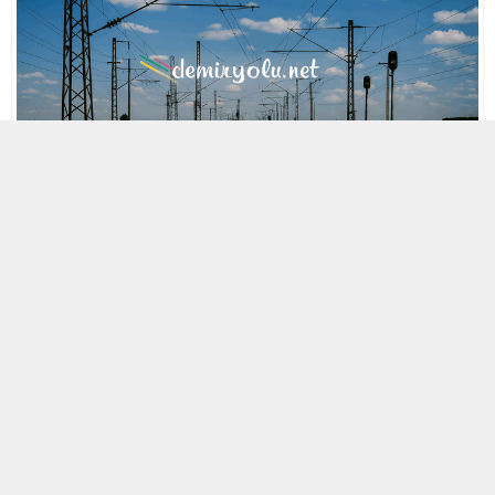
MOBİL REKLAM ALANI
29 MAYIS 2006 22:44
A
A
ABONE OL
+
-