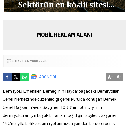
MOBİL REKLAM ALANI
6 HAZIRAN 2006 22:45
A
A
ABONE OL
+
-
Demiryolu Emeklileri Derneği’nin Haydarpaşa’daki Demiryolları
Genel Merkezi’nde düzenlediği genel kurulda konuşan Dernek
Genel Başkanı Yavuz Saygıner, TCDD’nin 150’nci yılının
demiryolcular için büyük bir anlam taşıdığını söyledi.
Saygıner,
“150’nci yılla birlikte demiryollarımızda yeniden bir seferberlik