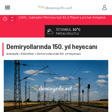
CRRC, Salvador Metrosu İçin 83,9 Milyon Euro’luk Anlaşma
İmzaladı
Fortescue ile Knorr-Bremse’den 99 Milyon Euro’luk
İSTANBUL
30°C
Sinyalizasyon Anlaşması
PARÇALI BULUTLU
Stadler, Austin’e 21 CITYLINK Hafif Raylı Aracı Tedarik
Edecek
Demiryollarında 150. yıl heyecanı
9,9 Milyar Dolarlık Mor Hat’ta Tel Testleri Başladı
Anasayfa
»
Etkinlikler
»
Demiryollarında 150. yıl heyecanı
Utah’ta 31 Milyon Dolarlık Proje Trafik Çilesini Bitiriyor