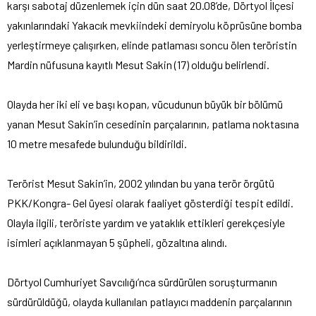
karşı sabotaj düzenlemek için dün saat 20.08’de, Dörtyol İlçesi
yakınlarındaki Yakacık mevkiindeki demiryolu köprüsüne bomba
yerleştirmeye çalışırken, elinde patlaması soncu ölen teröristin
Mardin nüfusuna kayıtlı Mesut Sakin (17) olduğu belirlendi.
Olayda her iki eli ve başı kopan, vücudunun büyük bir bölümü
yanan Mesut Sakin’in cesedinin parçalarının, patlama noktasına
10 metre mesafede bulunduğu bildirildi.
Terörist Mesut Sakin’in, 2002 yılından bu yana terör örgütü
PKK/Kongra- Gel üyesi olarak faaliyet gösterdiği tespit edildi.
Olayla ilgili, teröriste yardım ve yataklık ettikleri gerekçesiyle
isimleri açıklanmayan 5 şüpheli, gözaltına alındı.
Dörtyol Cumhuriyet Savcılığı’nca sürdürülen soruşturmanın
sürdürüldüğü, olayda kullanılan patlayıcı maddenin parçalarının