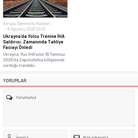
Avrupa
,
Demiryolu Kazaları
8 Ağustos 2026 20:13
Ukrayna’da Yolcu Trenine İHA
Saldırısı: Zamanında Tahliye
Faciayı Önledi
Ukrayna, Rus İHA'sının 18 Temmuz
2026'da Zaporizhzhia bölgesinde
vurduğu trendeki...
YORUMLAR