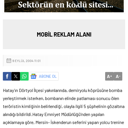
MOBİL REKLAM ALANI
9 EYLÜL 2004 11:01
A
A
ABONE OL
+
-
Hatay’ın Dörtyol İlçesi yakınlarında, demiryolu köprüsüne bomba
yerleştirmek isterken, bombanın elinde patlaması sonucu ölen
teröristin kimliğinin belirlendiği, olayla ilgili 5 şüphelinin gözaltına
alındığı bildirildi.
Hatay Emniyet Müdürlüğü’nden yapılan
açıklamaya göre, Mersin- İskenderun seferini yapan yolcu trenine