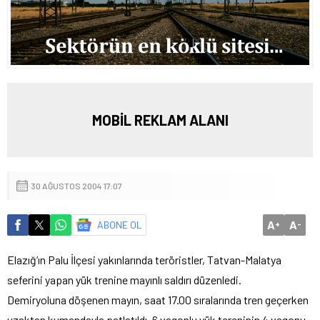
MOBİL REKLAM ALANI
30 AĞUSTOS 2004 17:07
A
A
ABONE OL
+
-
Elazığ’ın Palu İlçesi yakınlarında teröristler, Tatvan-Malatya
seferini yapan yük trenine mayınlı saldırı düzenledi.
Demiryoluna döşenen mayın, saat 17.00 sıralarında tren geçerken
uzaktan kumandayla patlatıldı. 6 vagonlu yük tereninin 4 vagonu