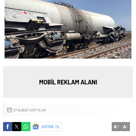
MOBİL REKLAM ALANI
27 ŞUBAT 2017 13:28
A
A
ABONE OL
+
-