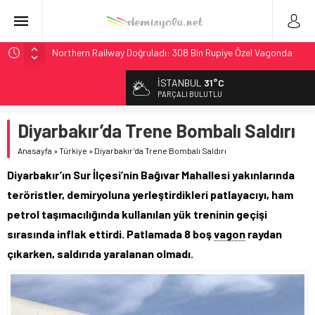
Northern Railway Doğruladı: 308 Bin Rupiye Özel Vagonda
Puja
İSTANBUL
31°C
Chicago’da Metra Polisi BVLOS Drone’larla Müdahale
PARÇALI BULUTLU
Süresini Kısalttı
NJ Transit’ten Tarihi Bütçe: 46 Yılın Rekoru Onaylandı
Diyarbakır’da Trene Bombalı Saldırı
Rocky Mountain, Güneş Enerjili Tesisten İlk Rayı Sevk Etti
Anasayfa
»
Türkiye
»
Diyarbakır’da Trene Bombalı Saldırı
Brescia 426 Milyon Euro’luk Tramvay İnşaatına Başladı
Diyarbakır’ın Sur İlçesi’nin Bağıvar Mahallesi yakınlarında
teröristler, demiryoluna yerleştirdikleri patlayacıyı, ham
petrol taşımacılığında kullanılan yük treninin geçişi
sırasında inflak ettirdi. Patlamada 8 boş
vagon
raydan
çıkarken, saldırıda yaralanan olmadı.