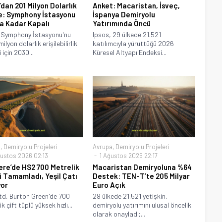
dan 201 Milyon Dolarlık
Anket: Macaristan, İsveç,
: Symphony İstasyonu
İspanya Demiryolu
a Kadar Kapalı
Yatırımında Öncü
 Symphony İstasyonu'nu
Ipsos, 29 ülkede 21.521
ilyon dolarlık erişilebilirlik
katılımcıyla yürüttüğü 2026
 için 2030...
Küresel Altyapı Endeksi...
a
,
Demiryolu Projeleri
Avrupa
,
Demiryolu Projeleri
ustos 2026 02:13
1 Ağustos 2026 22:17
tere’de HS2 700 Metrelik
Macaristan Demiryoluna %64
i Tamamladı, Yeşil Çatı
Destek: TEN-T’te 205 Milyar
yor
Euro Açık
d, Burton Green'de 700
29 ülkede 21.521 yetişkin,
k çift tüplü yüksek hızlı...
demiryolu yatırımını ulusal öncelik
olarak onayladı;...