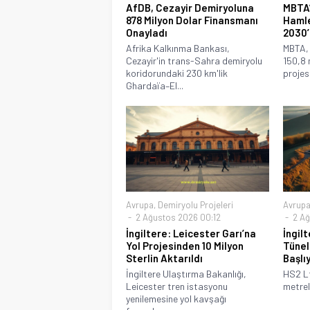
AfDB, Cezayir Demiryoluna
MBTA’
878 Milyon Dolar Finansmanı
Hamle
Onayladı
2030’
Afrika Kalkınma Bankası,
MBTA,
Cezayir'in trans-Sahra demiryolu
150,8 m
koridorundaki 230 km'lik
projesi
Ghardaïa–El...
Avrupa
,
Demiryolu Projeleri
Avrup
2 Ağustos 2026 00:12
2 Ağ
İngiltere: Leicester Garı’na
İngil
Yol Projesinden 10 Milyon
Tünel
Sterlin Aktarıldı
Başlı
İngiltere Ulaştırma Bakanlığı,
HS2 Lt
Leicester tren istasyonu
metreli
yenilemesine yol kavşağı