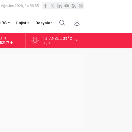
 Ağustos 2026, 14:58:56
HRS
Lojistik
Dosyalar
İSTANBUL
33°C
LTIN
.521,17
AÇIK
İST
3.685,30
OLAR
7,5953
URO
5,0659