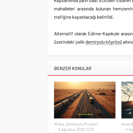
kapsamında yarın saat 8.00’den itibaren
mahalleleri arasında bulunan hemzemin
trafiğine kapatılacağı belirtildi.
Alternatif olarak Edirne-Kapıkule arası
üzerindeki çelik
demiryolu köprüsü
altınd
BENZER KONULAR
Afrika
,
Demiryolu Projeleri
Ameri
3 Ağustos 2026 22:15
4 Ağ