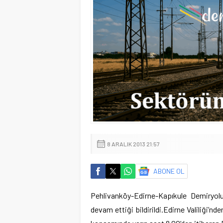
8 ARALIK 2013 21:57
ABONE OL
Pehlivanköy-Edirne-Kapıkule Demiryolu
devam ettiği bildirildi.
Edirne Valiliği’nd