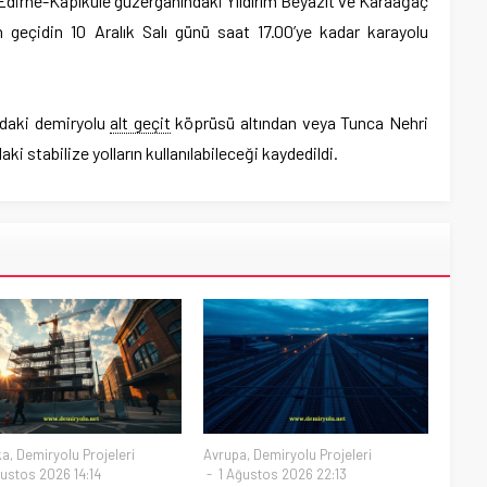
 Edirne-Kapıkule güzergahındaki Yıldırım Beyazıt ve Karaağaç
 geçidin 10 Aralık Salı günü saat 17.00’ye kadar karayolu
ndaki demiryolu
alt geçit
köprüsü altından veya Tunca Nehri
aki stabilize yolların kullanılabileceği kaydedildi.
ka
,
Demiryolu Projeleri
Avrupa
,
Demiryolu Projeleri
ustos 2026 14:14
1 Ağustos 2026 22:13