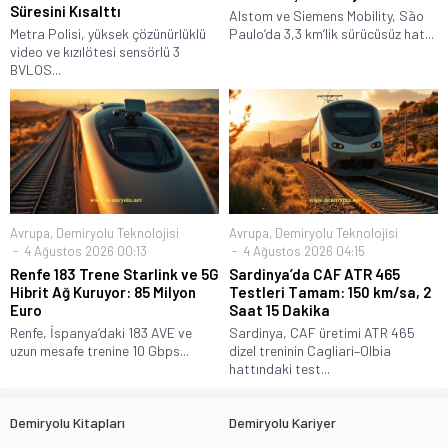
Süresini Kısalttı
Alstom ve Siemens Mobility, São
Metra Polisi, yüksek çözünürlüklü
Paulo’da 3,3 km’lik sürücüsüz hat...
video ve kızılötesi sensörlü 3
BVLOS...
Avrupa
,
Demiryolu Teknolojisi
Avrupa
,
Demiryolu Teknolojisi
4 Ağustos 2026 00:13
4 Ağustos 2026 04:15
Renfe 183 Trene Starlink ve 5G
Sardinya’da CAF ATR 465
Hibrit Ağ Kuruyor: 85 Milyon
Testleri Tamam: 150 km/sa, 2
Euro
Saat 15 Dakika
Renfe, İspanya’daki 183 AVE ve
Sardinya, CAF üretimi ATR 465
uzun mesafe trenine 10 Gbps...
dizel treninin Cagliari–Olbia
hattındaki test...
Demiryolu Kitapları
Demiryolu Kariyer