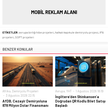
MOBİL REKLAM ALANI
ETİKETLER:
avrupa birliği hibe projeleri
,
halkalı kapıkule demiryolu projesi
,
IPA
projeleri
,
SOPT projeleri
BENZER KONULAR
Afrika
,
Demiryolu Projeleri
Avrupa
,
YHT
1 Ağustos 2026 18:19
3 Ağustos 2026 22:15
İngiltere’den Shinkansen’a
AfDB, Cezayir Demiryoluna
Doğrudan QR Kodlu Bilet Satışı
878 Milyon Dolar Finansmanı
Başladı