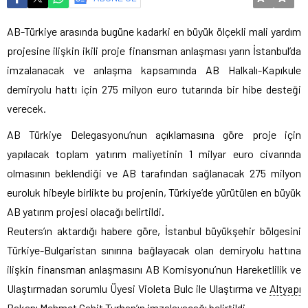
AB-Türkiye arasında bugüne kadarki en büyük ölçekli mali yardım
projesine ilişkin ikili proje finansman anlaşması yarın İstanbul’da
imzalanacak ve anlaşma kapsamında AB Halkalı-Kapıkule
demiryolu hattı için 275 milyon euro tutarında bir hibe desteği
verecek.
AB Türkiye Delegasyonu’nun açıklamasına göre proje için
yapılacak toplam yatırım maliyetinin 1 milyar euro civarında
olmasının beklendiği ve AB tarafından sağlanacak 275 milyon
euroluk hibeyle birlikte bu projenin, Türkiye’de yürütülen en büyük
AB yatırım projesi olacağı belirtildi.
Reuters’ın aktardığı habere göre, İstanbul büyükşehir bölgesini
Türkiye-Bulgaristan sınırına bağlayacak olan demiryolu hattına
ilişkin finansman anlaşmasını AB Komisyonu’nun Hareketlilik ve
Ulaştırmadan sorumlu Üyesi Violeta Bulc ile Ulaştırma ve
Altyapı
Bakanı Mehmet Cahit Turhan’ın imzalayacağı belirtildi.