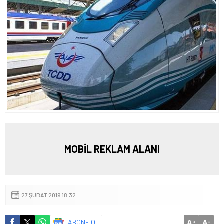
MOBİL REKLAM ALANI
27 ŞUBAT 2019 18:32
A
A
ABONE OL
+
-