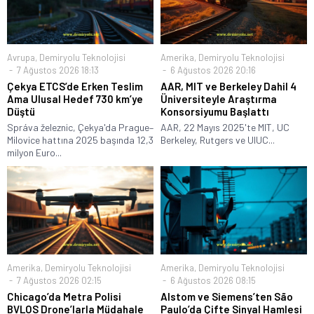
Avrupa
,
Demiryolu Teknolojisi
Amerika
,
Demiryolu Teknolojisi
7 Ağustos 2026 18:13
6 Ağustos 2026 20:16
Çekya ETCS’de Erken Teslim
AAR, MIT ve Berkeley Dahil 4
Ama Ulusal Hedef 730 km’ye
Üniversiteyle Araştırma
Düştü
Konsorsiyumu Başlattı
Správa železnic, Çekya'da Prague–
AAR, 22 Mayıs 2025'te MIT, UC
Milovice hattına 2025 başında 12,3
Berkeley, Rutgers ve UIUC...
milyon Euro...
Amerika
,
Demiryolu Teknolojisi
Amerika
,
Demiryolu Teknolojisi
7 Ağustos 2026 02:15
6 Ağustos 2026 08:15
Chicago’da Metra Polisi
Alstom ve Siemens’ten São
BVLOS Drone’larla Müdahale
Paulo’da Çifte Sinyal Hamlesi