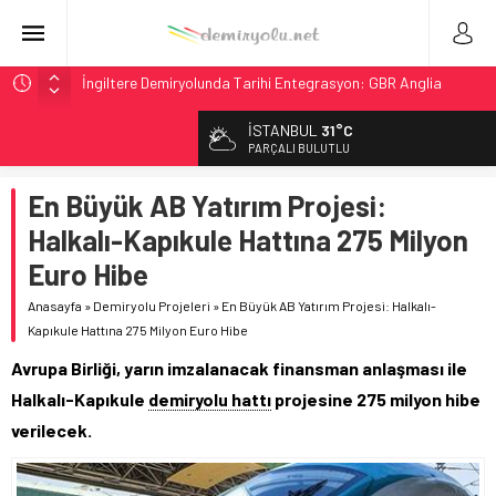
İngiltere Demiryolunda Tarihi Entegrasyon: GBR Anglia
Resmen Başladı
İSTANBUL
31°C
Malezya Havayolları, TGV ile 28 Fransız Şehrine Tek Bilet
PARÇALI BULUTLU
ÖBB ve RFI’dan Brenner’da 15 Günlük Bakım: Tren Seferleri
Duruyor
En Büyük AB Yatırım Projesi:
NS, Temmuz 2026’dan İtibaren Koltukta Bagaja Kalıcı
Halkalı-Kapıkule Hattına 275 Milyon
Yasak, Ceza Yok
Euro Hibe
GB Railfreight İngiltere’de Lider, Class 99’lar 2026’da Yolda
Anasayfa
»
Demiryolu Projeleri
»
En Büyük AB Yatırım Projesi: Halkalı-
Kapıkule Hattına 275 Milyon Euro Hibe
Avrupa Birliği, yarın imzalanacak finansman anlaşması ile
Halkalı-Kapıkule
demiryolu hattı
projesine 275 milyon hibe
verilecek.