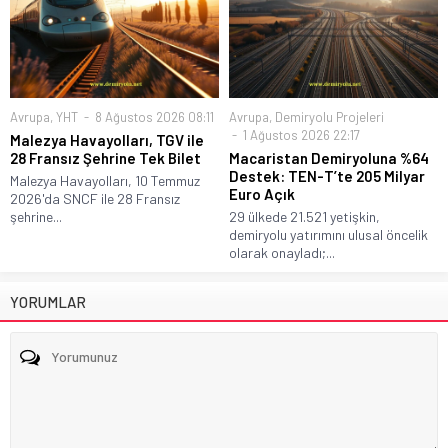
Avrupa
,
YHT
8 Ağustos 2026 08:11
Avrupa
,
Demiryolu Projeleri
1 Ağustos 2026 22:17
Malezya Havayolları, TGV ile
28 Fransız Şehrine Tek Bilet
Macaristan Demiryoluna %64
Destek: TEN-T’te 205 Milyar
Malezya Havayolları, 10 Temmuz
Euro Açık
2026'da SNCF ile 28 Fransız
şehrine...
29 ülkede 21.521 yetişkin,
demiryolu yatırımını ulusal öncelik
olarak onayladı;...
YORUMLAR