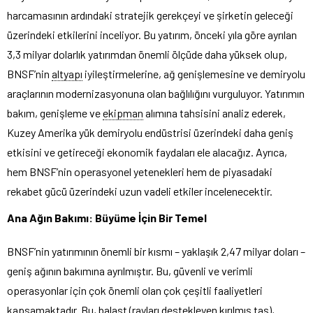
harcamasının ardındaki stratejik gerekçeyi ve şirketin geleceği
üzerindeki etkilerini inceliyor. Bu yatırım, önceki yıla göre ayrılan
3,3 milyar dolarlık yatırımdan önemli ölçüde daha yüksek olup,
BNSF’nin
altyapı
iyileştirmelerine, ağ genişlemesine ve demiryolu
araçlarının modernizasyonuna olan bağlılığını vurguluyor. Yatırımın
bakım, genişleme ve
ekipman
alımına tahsisini analiz ederek,
Kuzey Amerika yük demiryolu endüstrisi üzerindeki daha geniş
etkisini ve getireceği ekonomik faydaları ele alacağız. Ayrıca,
hem BNSF’nin operasyonel yetenekleri hem de piyasadaki
rekabet gücü üzerindeki uzun vadeli etkiler incelenecektir.
Ana Ağın Bakımı: Büyüme İçin Bir Temel
BNSF’nin yatırımının önemli bir kısmı – yaklaşık 2,47 milyar doları –
geniş ağının bakımına ayrılmıştır. Bu, güvenli ve verimli
operasyonlar için çok önemli olan çok çeşitli faaliyetleri
kapsamaktadır. Bu,
balast
(rayları destekleyen kırılmış taş),