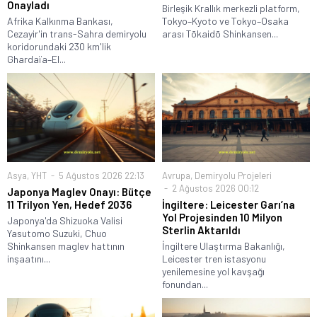
Onayladı
Birleşik Krallık merkezli platform,
Afrika Kalkınma Bankası,
Tokyo–Kyoto ve Tokyo–Osaka
Cezayir'in trans-Sahra demiryolu
arası Tōkaidō Shinkansen...
koridorundaki 230 km'lik
Ghardaïa–El...
Asya
,
YHT
5 Ağustos 2026 22:13
Avrupa
,
Demiryolu Projeleri
2 Ağustos 2026 00:12
Japonya Maglev Onayı: Bütçe
11 Trilyon Yen, Hedef 2036
İngiltere: Leicester Garı’na
Yol Projesinden 10 Milyon
Japonya'da Shizuoka Valisi
Sterlin Aktarıldı
Yasutomo Suzuki, Chuo
Shinkansen maglev hattının
İngiltere Ulaştırma Bakanlığı,
inşaatını...
Leicester tren istasyonu
yenilemesine yol kavşağı
fonundan...