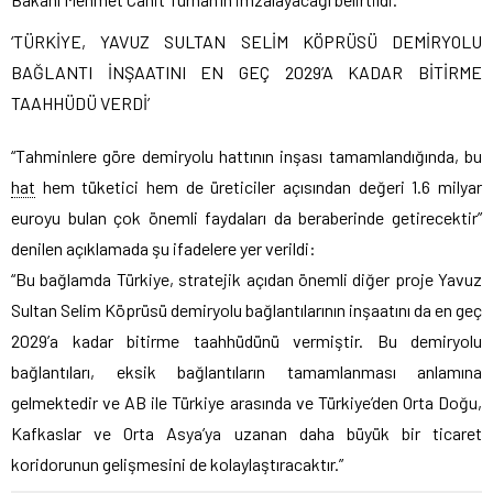
‘TÜRKİYE, YAVUZ SULTAN SELİM KÖPRÜSÜ DEMİRYOLU
BAĞLANTI İNŞAATINI EN GEÇ 2029’A KADAR BİTİRME
TAAHHÜDÜ VERDİ’
“Tahminlere göre demiryolu hattının inşası tamamlandığında, bu
hat
hem tüketici hem de üreticiler açısından değeri 1.6 milyar
euroyu bulan çok önemli faydaları da beraberinde getirecektir”
denilen açıklamada şu ifadelere yer verildi:
“Bu bağlamda Türkiye, stratejik açıdan önemli diğer proje Yavuz
Sultan Selim Köprüsü demiryolu bağlantılarının inşaatını da en geç
2029’a kadar bitirme taahhüdünü vermiştir. Bu demiryolu
bağlantıları, eksik bağlantıların tamamlanması anlamına
gelmektedir ve AB ile Türkiye arasında ve Türkiye’den Orta Doğu,
Kafkaslar ve Orta Asya’ya uzanan daha büyük bir ticaret
koridorunun gelişmesini de kolaylaştıracaktır.”