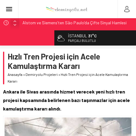
Alstom ve Siemens’ten São Paulo’da Çifte Sinyal Hamlesi
Siemens ve Stadler’dan Berlin S-Bahn’a 350 Trenlik Dev
İSTANBUL
31°C
Sözleşme
PARÇALI BULUTLU
Japonya Maglev Onayı: Bütçe 11 Trilyon Yen, Hedef 2036
Hızlı Tren Projesi için Acele
Toronto Metrosu’nda Kapasite %40 Artıyor: Hitachi Rail
İmzaladı
Kamulaştırma Kararı
Webuild Tüneli Tamamladı: Lima’da Seyahat 45 Dakikaya
Anasayfa
»
Demiryolu Projeleri
»
Hızlı Tren Projesi için Acele Kamulaştırma
İndi
Kararı
Ankara ile Sivas arasında hizmet verecek yeni hızlı tren
projesi kapsamında belirlenen bazı taşınmazlar için acele
kamulaştırma kararı alındı.