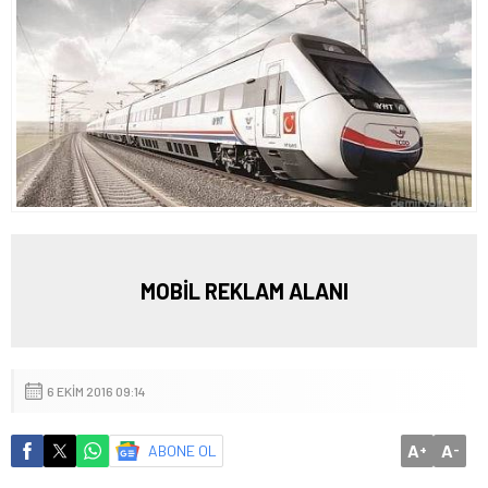
MOBİL REKLAM ALANI
6 EKIM 2016 09:14
A
A
ABONE OL
+
-