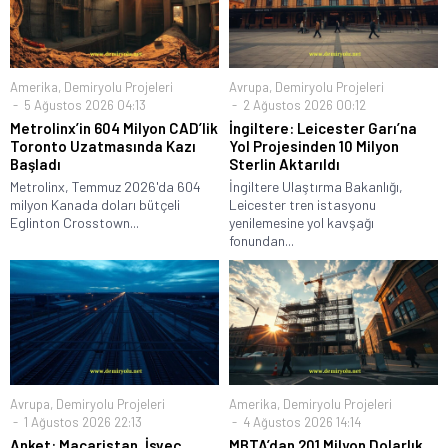
Amerika
,
Demiryolu Projeleri
Avrupa
,
Demiryolu Projeleri
5 Ağustos 2026 04:13
2 Ağustos 2026 00:12
Metrolinx’in 604 Milyon CAD’lik
İngiltere: Leicester Garı’na
Toronto Uzatmasında Kazı
Yol Projesinden 10 Milyon
Başladı
Sterlin Aktarıldı
Metrolinx, Temmuz 2026'da 604
İngiltere Ulaştırma Bakanlığı,
milyon Kanada doları bütçeli
Leicester tren istasyonu
Eglinton Crosstown...
yenilemesine yol kavşağı
fonundan...
Avrupa
,
Demiryolu Projeleri
Amerika
,
Demiryolu Projeleri
1 Ağustos 2026 22:13
4 Ağustos 2026 14:14
Anket: Macaristan, İsveç,
MBTA’dan 201 Milyon Dolarlık