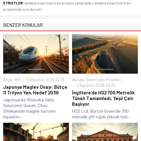
ETİKETLER:
ankara sivas hızlı tren projesi çalışmaları
,
ankara sivas hızlı tren
projesinde son durum
BENZER KONULAR
Asya
,
YHT
5 Ağustos 2026 22:13
Avrupa
,
Demiryolu Projeleri
2 Ağustos 2026 02:13
Japonya Maglev Onayı: Bütçe
11 Trilyon Yen, Hedef 2036
İngiltere’de HS2 700 Metrelik
Tüneli Tamamladı, Yeşil Çatı
Japonya'da Shizuoka Valisi
Başlıyor
Yasutomo Suzuki, Chuo
Shinkansen maglev hattının
HS2 Ltd, Burton Green'de 700
inşaatını...
metrelik çift tüplü yüksek hızlı...