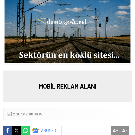
MOBİL REKLAM ALANI
2 OCAK 2018 06:15
A
A
ABONE OL
+
-