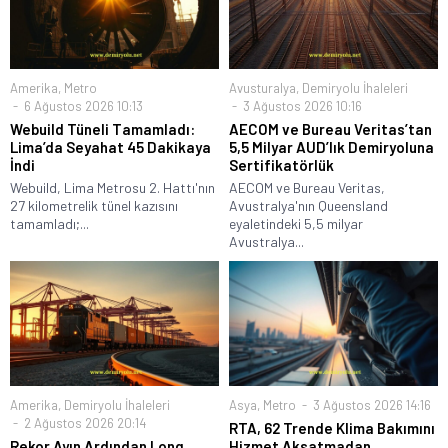
Amerika
,
Metro
Avusturalya
,
Demiryolu İhaleleri
6 Ağustos 2026 10:13
3 Ağustos 2026 10:16
Webuild Tüneli Tamamladı:
AECOM ve Bureau Veritas’tan
Lima’da Seyahat 45 Dakikaya
5,5 Milyar AUD’lık Demiryoluna
İndi
Sertifikatörlük
Webuild, Lima Metrosu 2. Hattı'nın
AECOM ve Bureau Veritas,
27 kilometrelik tünel kazısını
Avustralya'nın Queensland
tamamladı;...
eyaletindeki 5,5 milyar
Avustralya...
Amerika
,
Demiryolu İhaleleri
Asya
,
Metro
3 Ağustos 2026 14:16
2 Ağustos 2026 20:14
RTA, 62 Trende Klima Bakımını
Rekor Ayın Ardından Long
Hizmet Aksatmadan