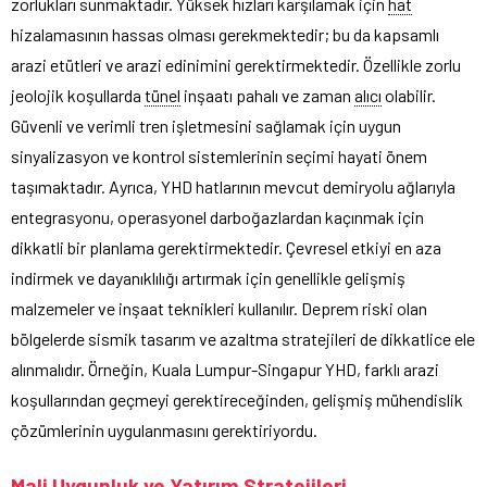
zorlukları sunmaktadır. Yüksek hızları karşılamak için
hat
hizalamasının hassas olması gerekmektedir; bu da kapsamlı
arazi etütleri ve arazi edinimini gerektirmektedir. Özellikle zorlu
jeolojik koşullarda
tünel
inşaatı pahalı ve zaman
alıcı
olabilir.
Güvenli ve verimli tren işletmesini sağlamak için uygun
sinyalizasyon ve kontrol sistemlerinin seçimi hayati önem
taşımaktadır. Ayrıca, YHD hatlarının mevcut demiryolu ağlarıyla
entegrasyonu, operasyonel darboğazlardan kaçınmak için
dikkatli bir planlama gerektirmektedir. Çevresel etkiyi en aza
indirmek ve dayanıklılığı artırmak için genellikle gelişmiş
malzemeler ve inşaat teknikleri kullanılır. Deprem riski olan
bölgelerde sismik tasarım ve azaltma stratejileri de dikkatlice ele
alınmalıdır. Örneğin, Kuala Lumpur-Singapur YHD, farklı arazi
koşullarından geçmeyi gerektireceğinden, gelişmiş mühendislik
çözümlerinin uygulanmasını gerektiriyordu.
Mali Uygunluk ve Yatırım Stratejileri