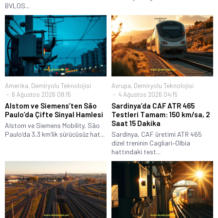
BVLOS...
Amerika
,
Demiryolu Teknolojisi
Avrupa
,
Demiryolu Teknolojisi
6 Ağustos 2026 08:15
4 Ağustos 2026 04:15
Alstom ve Siemens’ten São
Sardinya’da CAF ATR 465
Paulo’da Çifte Sinyal Hamlesi
Testleri Tamam: 150 km/sa, 2
Saat 15 Dakika
Alstom ve Siemens Mobility, São
Paulo’da 3,3 km’lik sürücüsüz hat...
Sardinya, CAF üretimi ATR 465
dizel treninin Cagliari–Olbia
hattındaki test...