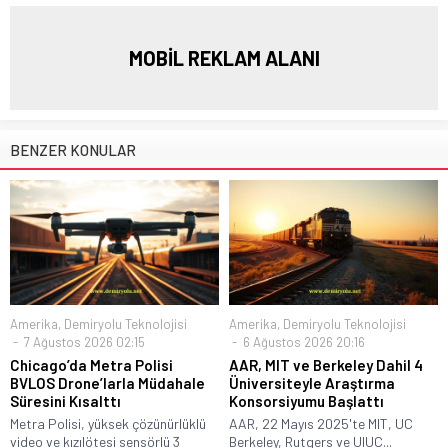
MOBİL REKLAM ALANI
BENZER KONULAR
Amerika
,
Demiryolu Teknolojisi
Amerika
,
Demiryolu Teknolojisi
7 Ağustos 2026 02:15
6 Ağustos 2026 20:16
Chicago’da Metra Polisi
AAR, MIT ve Berkeley Dahil 4
BVLOS Drone’larla Müdahale
Üniversiteyle Araştırma
Süresini Kısalttı
Konsorsiyumu Başlattı
Metra Polisi, yüksek çözünürlüklü
AAR, 22 Mayıs 2025'te MIT, UC
video ve kızılötesi sensörlü 3
Berkeley, Rutgers ve UIUC...