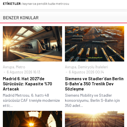
ETİKETLER:
kaynarca pendik tuzla metrosu
BENZER KONULAR
Avrupa
,
Metro
Avrupa
,
Demiryolu İhaleleri
6 Ağustos 2026 16:13
6 Ağustos 2026 00:14
Madrid 6. Hat 2027’de
Siemens ve Stadler’dan Berlin
Sürücüsüz: Kapasite %70
S-Bahn’a 350 Trenlik Dev
Artacak
Sözleşme
Madrid Metrosu, 6. hattı 48
Siemens Mobility ve Stadler
sürücüsüz CAF treniyle modernize
konsorsiyumu, Berlin S-Bahn için
etti;...
350 adet...