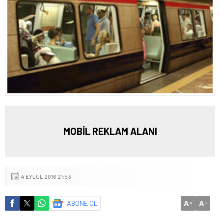
MOBİL REKLAM ALANI
4 EYLÜL 2016 21:53
A
A
ABONE OL
+
-