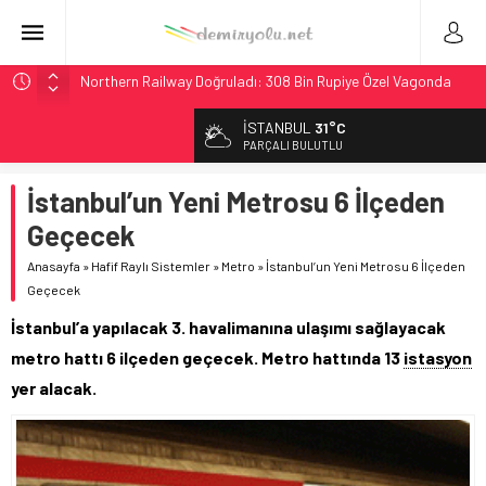
Northern Railway Doğruladı: 308 Bin Rupiye Özel Vagonda
Puja
İSTANBUL
31°C
Chicago’da Metra Polisi BVLOS Drone’larla Müdahale
PARÇALI BULUTLU
Süresini Kısalttı
NJ Transit’ten Tarihi Bütçe: 46 Yılın Rekoru Onaylandı
İstanbul’un Yeni Metrosu 6 İlçeden
Rocky Mountain, Güneş Enerjili Tesisten İlk Rayı Sevk Etti
Geçecek
Brescia 426 Milyon Euro’luk Tramvay İnşaatına Başladı
Anasayfa
»
Hafif Raylı Sistemler
»
Metro
»
İstanbul’un Yeni Metrosu 6 İlçeden
Geçecek
İstanbul’a yapılacak 3. havalimanına ulaşımı sağlayacak
metro hattı 6 ilçeden geçecek. Metro hattında 13
istasyon
yer alacak.