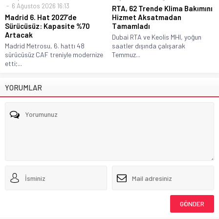
6 Ağustos 2026 16:13
RTA, 62 Trende Klima Bakımını
Madrid 6. Hat 2027’de
Hizmet Aksatmadan
Sürücüsüz: Kapasite %70
Tamamladı
Artacak
Dubai RTA ve Keolis MHI, yoğun
Madrid Metrosu, 6. hattı 48
saatler dışında çalışarak
sürücüsüz CAF treniyle modernize
Temmuz...
etti;...
YORUMLAR