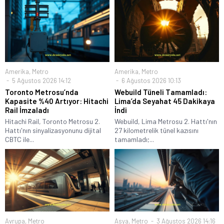
Amerika
,
Metro
Amerika
,
Metro
5 Ağustos 2026 14:12
6 Ağustos 2026 10:13
Toronto Metrosu’nda
Webuild Tüneli Tamamladı:
Kapasite %40 Artıyor: Hitachi
Lima’da Seyahat 45 Dakikaya
Rail İmzaladı
İndi
Hitachi Rail, Toronto Metrosu 2.
Webuild, Lima Metrosu 2. Hattı'nın
Hattı'nın sinyalizasyonunu dijital
27 kilometrelik tünel kazısını
CBTC ile...
tamamladı;...
Avrupa
,
Metro
Asya
,
Metro
3 Ağustos 2026 14:16