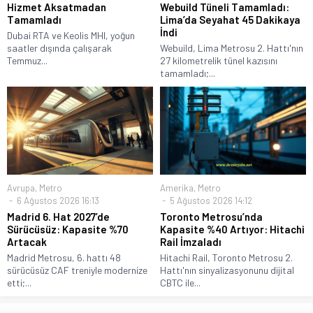
Hizmet Aksatmadan
Webuild Tüneli Tamamladı:
Tamamladı
Lima’da Seyahat 45 Dakikaya
İndi
Dubai RTA ve Keolis MHI, yoğun
saatler dışında çalışarak
Webuild, Lima Metrosu 2. Hattı'nın
Temmuz...
27 kilometrelik tünel kazısını
tamamladı;...
Avrupa
,
Metro
Amerika
,
Metro
6 Ağustos 2026 16:13
5 Ağustos 2026 14:12
Madrid 6. Hat 2027’de
Toronto Metrosu’nda
Sürücüsüz: Kapasite %70
Kapasite %40 Artıyor: Hitachi
Artacak
Rail İmzaladı
Madrid Metrosu, 6. hattı 48
Hitachi Rail, Toronto Metrosu 2.
sürücüsüz CAF treniyle modernize
Hattı'nın sinyalizasyonunu dijital
etti;...
CBTC ile...