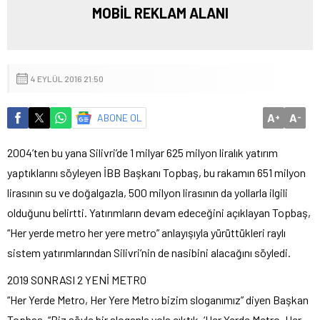
MOBİL REKLAM ALANI
4 EYLÜL 2016 21:50
A
A
ABONE OL
+
-
2004’ten bu yana Silivri’de 1 milyar 625 milyon liralık yatırım
yaptıklarını söyleyen İBB Başkanı Topbaş, bu rakamın 651 milyon
lirasının su ve doğalgazla, 500 milyon lirasının da yollarla ilgili
olduğunu belirtti. Yatırımların devam edeceğini açıklayan Topbaş,
“Her yerde metro her yere metro” anlayışıyla yürüttükleri raylı
sistem yatırımlarından Silivri’nin de nasibini alacağını söyledi.
2019 SONRASI 2 YENİ METRO
“Her Yerde Metro, Her Yere Metro bizim sloganımız” diyen Başkan
Topbaş, “Biz şöyle bir sloganla yola çıktık, ‘Her Yerde Metro, Her