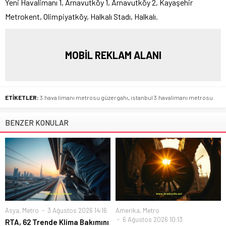
Yeni Havalimanı 1, Arnavutköy 1, Arnavutköy 2, Kayaşehir
Metrokent, Olimpiyatköy, Halkalı Stadı, Halkalı.
MOBİL REKLAM ALANI
ETİKETLER:
3.hava limanı metrosu güzergahı
,
istanbul 3.havalimanı metrosu
BENZER KONULAR
Asya
,
Metro
3 Ağustos 2026 14:16
Amerika
,
Metro
6 Ağustos 2026 10:13
RTA, 62 Trende Klima Bakımını