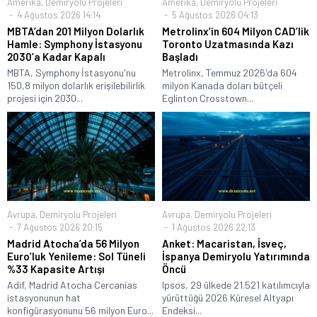
Amerika
,
Demiryolu Projeleri
Amerika
,
Demiryolu Projeleri
4 Ağustos 2026 14:14
5 Ağustos 2026 04:13
MBTA’dan 201 Milyon Dolarlık
Metrolinx’in 604 Milyon CAD’lik
Hamle: Symphony İstasyonu
Toronto Uzatmasında Kazı
2030’a Kadar Kapalı
Başladı
MBTA, Symphony İstasyonu'nu
Metrolinx, Temmuz 2026'da 604
150,8 milyon dolarlık erişilebilirlik
milyon Kanada doları bütçeli
projesi için 2030...
Eglinton Crosstown...
Avrupa
,
Demiryolu Projeleri
Avrupa
,
Demiryolu Projeleri
7 Ağustos 2026 20:15
1 Ağustos 2026 22:13
Madrid Atocha’da 56 Milyon
Anket: Macaristan, İsveç,
Euro’luk Yenileme: Sol Tüneli
İspanya Demiryolu Yatırımında
%33 Kapasite Artışı
Öncü
Adif, Madrid Atocha Cercanías
Ipsos, 29 ülkede 21.521 katılımcıyla
istasyonunun hat
yürüttüğü 2026 Küresel Altyapı
konfigürasyonunu 56 milyon Euro...
Endeksi...