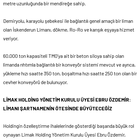
metre uzunluğunda bir mendireğe sahip.
Demiryolu, karayolu şebekesi ile bağlantılı genel amaçlı bir liman
olan İskenderun Limanı, dökme, Ro-Ro ve karışık eşyaya hizmet
veriyor.
60.000 ton kapasiteli TMO’ya ait bir beton siloya sahip olan
limanda rıhtımla bağlantılı bir konveyör sistemi mevcut ve ayrıca,
yükleme hızı saatte 350 ton, boşaltma hızı saatte 250 ton olan bir
cevher konveyörü de bulunuyor.
LİMAK HOLDİNG YÖNETİM KURULU ÜYESİ EBRU ÖZDEMİR:
LİMANI ŞARTNAMENİN ÖTESİNDE BÜYÜTECEĞİZ
Holdingin özelleştirme ihalelerinde gösterdiği başarıda büyük rol
oynayan Limak Holding Yönetim Kurulu Üyesi Ebru Özdemir,