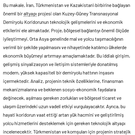
Bu makale, İran, Türkmenistan ve Kazakistan’ı birbirine bağlayan
önemli bir
altyapı
projesi olan Kuzey-Güney Transnasyonal
Demiryolu Koridorunun teknolojik gelişmelerini ve ekonomik
etkilerini ele almaktadır. Proje, bölgesel bağlantıyı önemli ölçüde
iyileştirmeyi, Orta Asya genelinde mal ve yolcu taşımacılığının
verimli bir şekilde yapılmasını ve nihayetinde katılımcı ülkelerde
ekonomik büyümeyi artırmayı amaçlamaktadır. Bu iddialı girişim,
gelişmiş sinyalizasyon ve iletişim sistemleriyle donatılmış
modern, yüksek kapasiteli bir demiryolu hattının inşasını
içermektedir. Analiz, projenin teknik özelliklerine, finansman
mekanizmalarına ve beklenen sosyo-ekonomik faydalara
değinecek, aşılması gereken zorlukları ve bölgesel ticaret ve
ulaşım üzerindeki uzun vadeli etkiyi vurgulayacaktır. Ayrıca, bu
hayati koridorun vaat ettiği artan yük hacmini ve geliştirilmiş
yolcu hizmetlerini desteklemek için gereken teknolojik altyapı
incelenecektir. Türkmenistan ve komşuları için projenin stratejik