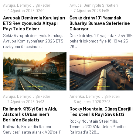
Avrupa
,
Demiryolu Şirketleri
Avrupa
,
Demiryolu Şirketleri
4 Ağustos 2026 02:14
7 Ağustos 2026 14:15
Avrupalı Demiryolu Kuruluşları
České dráhy 101 Yaşındaki
ETS Revizyonunda Altyapı
Buharlıyı Šumava Seferlerine
Payı Talep Ediyor
Çıkarıyor
Sekiz Avrupalı demiryolu kuruluşu,
České dráhy, 101 yaşındaki 354.195
Avrupa Komisyonu'nun 2026 ETS
buharlı lokomotifiyle 18-19 ve 25-
revizyonu öncesinde...
26...
Avrupa
,
Demiryolu Şirketleri
Amerika
,
Demiryolu Şirketleri
2 Ağustos 2026 04:13
6 Ağustos 2026 22:13
Railmark KRS’yi Satın Aldı,
Rocky Mountain, Güneş Enerjili
Alstom İlk Urbanliner’ı
Tesisten İlk Rayı Sevk Etti
Berlin’de Başlattı
Rocky Mountain Steel Mills,
Railmark, Katahdin Railcar
Temmuz 2026'da Union Pacific
Services'i satın alarak ABD'de 11
Railroad'a 328...