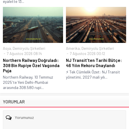
eyalette 13...
Asya
,
Demiryolu Şirketleri
Amerika
,
Demiryolu Şirketleri
7 Ağustos 2026 08:14
7 Ağustos 2026 00:12
Northern Railway Doğruladı:
NJ Transit’ten Tarihi Bütçe:
308 Bin Rupiye Özel Vagonda
46 Yılın Rekoru Onaylandı
Puja
⚡ Tek Cümlelik Özet: NJ Transit
Northern Railway, 10 Temmuz
yönetimi, 2027 mali yılı...
2025'te Yeni Delhi–Mumbai
arasında 308.580 rupi...
YORUMLAR