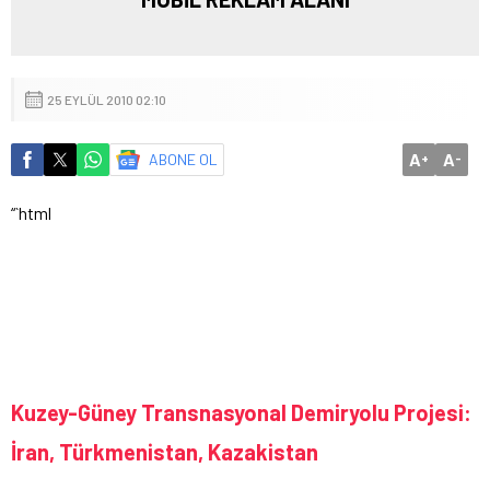
25 EYLÜL 2010 02:10
A
A
ABONE OL
+
-
“`html
Kuzey-Güney Transnasyonal Demiryolu Projesi:
İran, Türkmenistan, Kazakistan