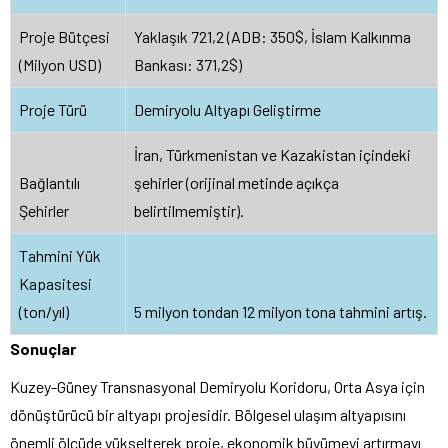
Proje Bütçesi
Yaklaşık 721,2 (ADB: 350$, İslam Kalkınma
(Milyon USD)
Bankası: 371,2$)
Proje Türü
Demiryolu Altyapı Geliştirme
İran, Türkmenistan ve Kazakistan içindeki
Bağlantılı
şehirler (orijinal metinde açıkça
Şehirler
belirtilmemiştir).
Tahmini Yük
Kapasitesi
(ton/yıl)
5 milyon tondan 12 milyon tona tahmini artış.
Sonuçlar
Kuzey-Güney Transnasyonal Demiryolu Koridoru, Orta Asya için
dönüştürücü bir altyapı projesidir. Bölgesel ulaşım altyapısını
önemli ölçüde yükselterek proje, ekonomik büyümeyi artırmayı