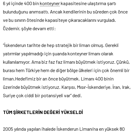
6 yıl içinde 400 bin
konteyner
kapasitesine ulaştırma şartı
bulunduğunu anımsattı. Ancak kendilerinin bu süreden çok önce
ve bu sınırın ötesinde kapasiteye çıkaracaklarını vurguladı.
Özdemir, şöyle devam etti:
“İskenderun tarihte de hep stratejik bir liman olmuş. Gerekli
yatırmlar yapılmadığı için şuanda konteyner limanı olarak
kullanılamıyor. Ama biz faz faz limanı büyütmek istiyoruz. Çünkü,
burası hem Türkiye hem de diğer bölge ülkeleri için çok önemli bir
liman.Hedefimiz bir an önce büyütmek. Limanı 400 binin
üzerinde büyütmek istiyoruz. Karşısı, Mısır-İskenderiye. İran, Irak,
Suriye çok ciddi bir potansiyeli var” dedi.
TÜM ŞİRKETLERİN DEĞERİ YÜKSELDİ
2005 yılında yapılan ihalede İskenderun Limanı’na en yüksek 80