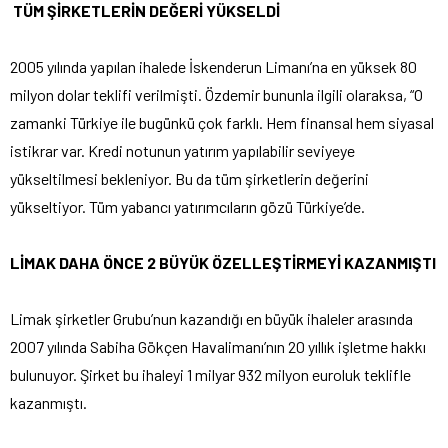
TÜM ŞİRKETLERİN DEĞERİ YÜKSELDİ
2005 yılında yapılan ihalede İskenderun Limanı’na en yüksek 80
milyon dolar teklifi verilmişti. Özdemir bununla ilgili olaraksa, “O
zamanki Türkiye ile bugünkü çok farklı. Hem finansal hem siyasal
istikrar var. Kredi notunun yatırım yapılabilir seviyeye
yükseltilmesi bekleniyor. Bu da tüm şirketlerin değerini
yükseltiyor. Tüm yabancı yatırımcıların gözü Türkiye’de.
LİMAK DAHA ÖNCE 2 BÜYÜK ÖZELLEŞTİRMEYİ KAZANMIŞTI
Limak şirketler Grubu’nun kazandığı en büyük ihaleler arasında
2007 yılında Sabiha Gökçen Havalimanı’nın 20 yıllık işletme hakkı
bulunuyor. Şirket bu ihaleyi 1 milyar 932 milyon euroluk teklifle
kazanmıştı.