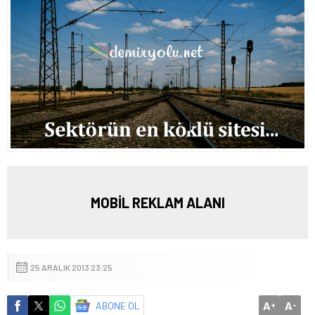
MOBİL REKLAM ALANI
25 ARALIK 2013 23:25
A
A
ABONE OL
+
-