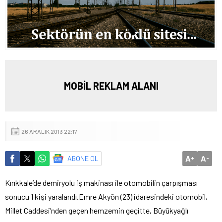
MOBİL REKLAM ALANI
26 ARALIK 2013 22:17
A
A
ABONE OL
+
-
Kırıkkale’de demiryolu iş makinası ile otomobilin çarpışması
sonucu 1 kişi yaralandı.
Emre Akyön (23) idaresindeki otomobil,
Millet Caddesi’nden geçen hemzemin geçitte, Büyükyağlı