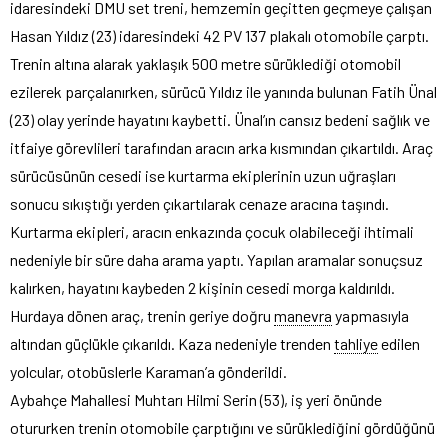
idaresindeki DMU set treni, hemzemin geçitten geçmeye çalışan
Hasan Yıldız (23) idaresindeki 42 PV 137 plakalı otomobile çarptı.
Trenin altına alarak yaklaşık 500 metre sürüklediği otomobil
ezilerek parçalanırken, sürücü Yıldız ile yanında bulunan Fatih Ünal
(23) olay yerinde hayatını kaybetti. Ünal’ın cansız bedeni sağlık ve
itfaiye görevlileri tarafından aracın arka kısmından çıkartıldı. Araç
sürücüsünün cesedi ise kurtarma ekiplerinin uzun uğraşları
sonucu sıkıştığı yerden çıkartılarak cenaze aracına taşındı.
Kurtarma ekipleri, aracın enkazında çocuk olabileceği ihtimali
nedeniyle bir süre daha arama yaptı. Yapılan aramalar sonuçsuz
kalırken, hayatını kaybeden 2 kişinin cesedi morga kaldırıldı.
Hurdaya dönen araç, trenin geriye doğru
manevra
yapmasıyla
altından güçlükle çıkarıldı. Kaza nedeniyle trenden
tahliye
edilen
yolcular, otobüslerle Karaman’a gönderildi.
Aybahçe Mahallesi Muhtarı Hilmi Serin (53), iş yeri önünde
otururken trenin otomobile çarptığını ve sürüklediğini gördüğünü