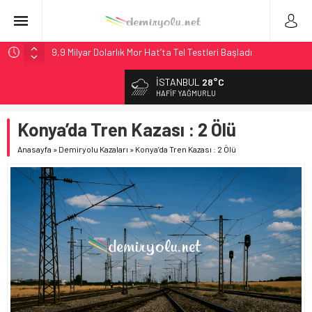
9,9 Milyar Dolarlık Mor Hat’ta Tel Testleri Başladı
Utah’ta 31 Milyon Dolarlık Proje Trafik Çilesini Bitiriyor
İSTANBUL
28°C
Wabtec Brezilya’da 1 Milyar Real’lik PTC Anlaşmasını 2031’e
HAFIF YAĞMURLU
Kadar Tamamlayacak
Konya’da Tren Kazası : 2 Ölü
ABD’de CREATE Programı 72,4 Milyon Dolarlık Alt Geçidi
Başlattı
Anasayfa
»
Demiryolu Kazaları
»
Konya’da Tren Kazası : 2 Ölü
Stadler, Austin’e 21 CITYLINK Hafif Raylı Aracı Tedarik
Edecek