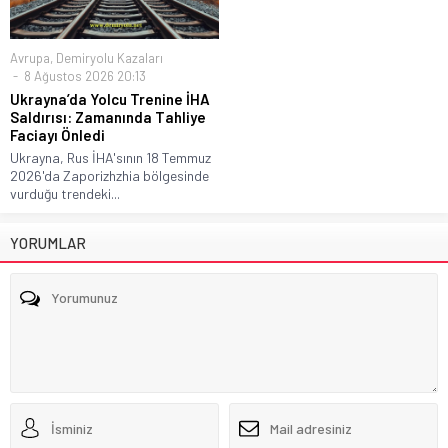
Avrupa
,
Demiryolu Kazaları
8 Ağustos 2026 20:13
Ukrayna’da Yolcu Trenine İHA
Saldırısı: Zamanında Tahliye
Faciayı Önledi
Ukrayna, Rus İHA'sının 18 Temmuz
2026'da Zaporizhzhia bölgesinde
vurduğu trendeki...
YORUMLAR