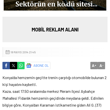
MOBİL REKLAM ALANI
19 MAYIS 2014 21:45
A
A
ABONE OL
+
-
Konya’da hemzemin geçitte trenin çarptığı otomobilde bulunan 2
kişi hayatını kaybetti.
Kaza, saat 17.50 sıralarında merkez Meram ilçesi Aybahçe
Mahallesi Fidanlık hemzemin geçidinde meydana geldi. Edinilen
bilgiye göre, Konya’dan Karaman istikametine giden Ali G. (37)