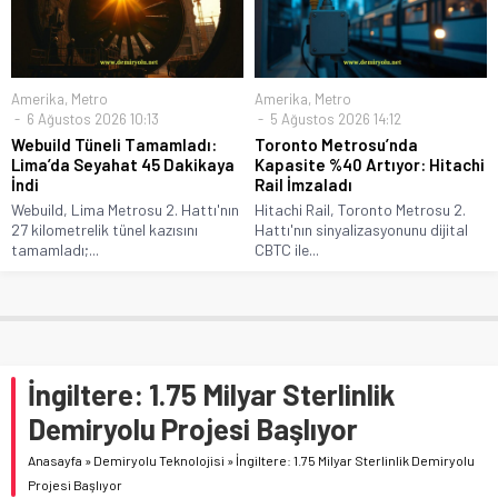
Amerika
,
Metro
Amerika
,
Metro
6 Ağustos 2026 10:13
5 Ağustos 2026 14:12
Webuild Tüneli Tamamladı:
Toronto Metrosu’nda
Lima’da Seyahat 45 Dakikaya
Kapasite %40 Artıyor: Hitachi
İndi
Rail İmzaladı
Webuild, Lima Metrosu 2. Hattı'nın
Hitachi Rail, Toronto Metrosu 2.
27 kilometrelik tünel kazısını
Hattı'nın sinyalizasyonunu dijital
tamamladı;...
CBTC ile...
İngiltere: 1.75 Milyar Sterlinlik
Demiryolu Projesi Başlıyor
Anasayfa
»
Demiryolu Teknolojisi
»
İngiltere: 1.75 Milyar Sterlinlik Demiryolu
Projesi Başlıyor