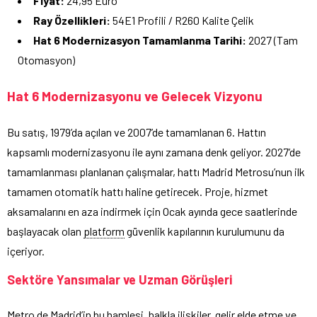
Fiyat:
24,95 Euro
Ray Özellikleri:
54E1 Profili / R260 Kalite Çelik
Hat 6 Modernizasyon Tamamlanma Tarihi:
2027 (Tam
Otomasyon)
Hat 6 Modernizasyonu ve Gelecek Vizyonu
Bu satış, 1979’da açılan ve 2007’de tamamlanan 6. Hattın
kapsamlı modernizasyonu ile aynı zamana denk geliyor. 2027’de
tamamlanması planlanan çalışmalar, hattı Madrid Metrosu’nun ilk
tamamen otomatik hattı haline getirecek. Proje, hizmet
aksamalarını en aza indirmek için Ocak ayında gece saatlerinde
başlayacak olan
platform
güvenlik kapılarının kurulumunu da
içeriyor.
Sektöre Yansımalar ve Uzman Görüşleri
Metro de Madrid’in bu hamlesi, halkla ilişkiler, gelir elde etme ve