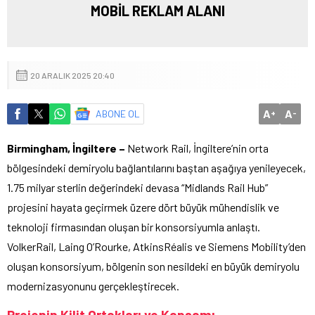
MOBİL REKLAM ALANI
20 ARALIK 2025 20:40
A
A
ABONE OL
+
-
Birmingham, İngiltere –
Network Rail, İngiltere’nin orta
bölgesindeki demiryolu bağlantılarını baştan aşağıya yenileyecek,
1.75 milyar sterlin değerindeki devasa “Midlands Rail Hub”
projesini hayata geçirmek üzere dört büyük mühendislik ve
teknoloji firmasından oluşan bir konsorsiyumla anlaştı.
VolkerRail, Laing O’Rourke, AtkinsRéalis ve Siemens Mobility’den
oluşan konsorsiyum, bölgenin son nesildeki en büyük demiryolu
modernizasyonunu gerçekleştirecek.
Projenin Kilit Ortakları ve Kapsamı