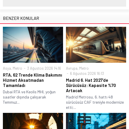
BENZER KONULAR
Asya
,
Metro
3 Ağustos 2026 14:16
Avrupa
,
Metro
6 Ağustos 2026 16:13
RTA, 62 Trende Klima Bakımını
Hizmet Aksatmadan
Madrid 6. Hat 2027’de
Tamamladı
Sürücüsüz: Kapasite %70
Artacak
Dubai RTA ve Keolis MHI, yoğun
saatler dışında çalışarak
Madrid Metrosu, 6. hattı 48
Temmuz...
sürücüsüz CAF treniyle modernize
etti;...