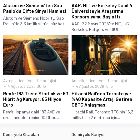
Alstom ve Siemens’ten São
AAR, MIT ve Berkeley Dahil 4
Paulo’da Çifte Sinyal Hamlesi
Üniversiteyle Araştırma
Konsorsiyumu Başlattı
Alstom ve Siemens Mobility, São
Paulo’da 3,3 km’lik sürücüsüz hat...
AAR, 22 Mayıs 2025'te MIT, UC
Berkeley, Rutgers ve UIUC...
Avrupa
,
Demiryolu Teknolojisi
Amerika
,
Demiryolu Teknolojisi
4 Ağustos 2026 00:13
4 Ağustos 2026 16:13
Renfe 183 Trene Starlink ve 5G
Hitachi Rail’den Toronto’ya:
Hibrit Ağ Kuruyor: 85 Milyon
%40 Kapasite Artışı Getiren
Euro
CBTC Anlaşması
Renfe, İspanya’daki 183 AVE ve
Hitachi Rail, Toronto TTC'nin 16,3
uzun mesafe trenine 10 Gbps...
millik Line 2 metrosu için...
Demiryolu Kitapları
Demiryolu Kariyer