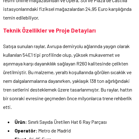
resmi online mağazasından ve Ópera, Sol ve Plaza de Castilla
istasyonlarındaki fiziksel mağazalardan 24,95 Euro karşılığında
temin edilebiliyor.
Teknik Özellikler ve Proje Detayları
Satışa sunulan raylar, Avrupa demiryolu ağlarında yaygın olarak
kullanılan 54E1 tipi profilinde olup, yüksek mukavemet ve
aşınmaya karşı dayanıklılık sağlayan R260 kalitesinde çelikten
üretilmiştir. Bu malzeme, yeraltı koşullarında görülen sıcaklık ve
nem dalgalanmalarına dayanırken, yaklaşık 138 ton ağırlığındaki
tren setlerini desteklemek üzere tasarlanmıştır. Bu raylar, hattın
bir sonraki evresine geçmeden önce milyonlarca trene rehberlik
etti.
Ürün:
Sınırlı Sayıda Üretilen Hat 6 Ray Parçası
Operatör:
Metro de Madrid