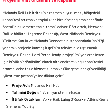
Midlands Rail Hub İttifakı’nın resmen duyurulması, bölgedeki
kapasiteyi artırma ve toplulukları birbirine bağlama hedefinde
önemli bir kilometre taşını temsil ediyor. Dört ortak, Network
Rail ile birlikte Ulaştırma Bakanlığı, West Midlands Demiryolu
Yürütme Kurulu ve Midlands Connect gibi sponsorlarla işbirliği
yaparak, projenin karmaşık gelişim takvimini oluşturacak.
Demiryolu Bakanı Lord Peter Hendy, projeyi “milyonlarca insan
için büyük bir dönüşüm” olarak nitelendirerek, ağ kapasitesini
artırma, daha fazla hizmet sunma ve ülke genelinde güvenilirliği
iyileştirme potansiyeline dikkat çekti.
Proje Adı:
Midlands Rail Hub
Tahmini Değer:
1.75 milyar sterline kadar
İttifak Ortakları:
VolkerRail, Laing O’Rourke, AtkinsRéalis,
Siemens Mobility