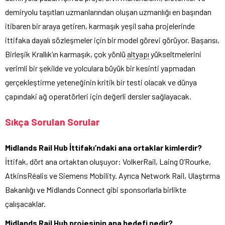
demiryolu taşıtları uzmanlarından oluşan uzmanlığı en başından
itibaren bir araya getiren, karmaşık yeşil saha projelerinde
ittifaka dayalı sözleşmeler için bir model görevi görüyor. Başarısı,
Birleşik Krallık’ın karmaşık, çok yönlü
altyapı
yükseltmelerini
verimli bir şekilde ve yolculara büyük bir kesinti yapmadan
gerçekleştirme yeteneğinin kritik bir testi olacak ve dünya
çapındaki ağ operatörleri için değerli dersler sağlayacak.
Sıkça Sorulan Sorular
Midlands Rail Hub İttifakı’ndaki ana ortaklar kimlerdir?
İttifak, dört ana ortaktan oluşuyor: VolkerRail, Laing O’Rourke,
AtkinsRéalis ve Siemens Mobility. Ayrıca Network Rail, Ulaştırma
Bakanlığı ve Midlands Connect gibi sponsorlarla birlikte
çalışacaklar.
Midlands Rail Hub projesinin ana hedefi nedir?