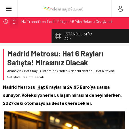
NJ Transit’ten Tarihi Bütçe: 46 Yılın Rekoru Onaylandı
Rocky Mountain, Güneş Enerjili Tesisten İlk Rayı Sevk Etti
İSTANBUL
31°C
AAR, MIT ve Berkeley Dahil 4 Üniversiteyle Araştırma
AÇIK
Konsorsiyumu Başlattı
Madrid Metrosu: Hat 6 Rayları
Long Beach Limanı’na 58 Milyon Dolarlık Yeşil Yatırım Ödülü
Satışta! Mirasınız Olacak
Chicago’da Metra Polisi BVLOS Drone’larla Müdahale
Süresini Kısalttı
Anasayfa
»
Hafif Raylı Sistemler
»
Metro
»
Madrid Metrosu: Hat 6 Rayları
Satışta! Mirasınız Olacak
Madrid Metrosu,
Hat
6 raylarını 24,95 Euro’ya satışa
sunuyor. Koleksiyonerler, ulaşım mirasını deneyimlerken,
2027’deki otomasyona destek verecekler.