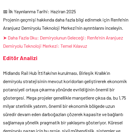
📅 İlk Yayınlanma Tarihi: Haziran 2025
Projenin geçmişi hakkında daha fazla bilgi edinmek için Renfe’nin
Aranjuez Demiryolu Teknoloji Merkezi’nin ayrıntılarını inceleyin.
➤ Daha Fazla Oku: Demiryolunun Geleceği: Renfe’nin Aranjuez
Demiryolu Teknoloji Merkezi: Temel Kılavuz
Editör Analizi
Midlands Rail Hub İttifakı’nın kurulması, Birleşik Krallık’ın
demiryolu stratejisinin mevcut koridorları geliştirerek ekonomik
potansiyeli ortaya çıkarma yönünde evrildiğinin önemli bir
göstergesi. Mega projeler genellikle manşetlere çıksa da, bu 1,75
milyar sterlinlik yatırım, önemli bir ekonomik bölgede uzun
süredir devam eden darboğazları çözerek kapasite ve bağlantı
sağlamaya yönelik pragmatik bir yaklaşımı gösteriyor. Küresel
demiryolu pazarı için bu proje, sivil mühendislik, sistemler ve