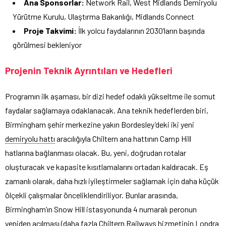
Ana Sponsorlar:
Network Rail, West Midlands Demiryolu
Yürütme Kurulu, Ulaştırma Bakanlığı, Midlands Connect
Proje Takvimi:
İlk yolcu faydalarının 2030’ların başında
görülmesi bekleniyor
Projenin Teknik Ayrıntıları ve Hedefleri
Programın ilk aşaması, bir dizi hedef odaklı yükseltme ile somut
faydalar sağlamaya odaklanacak. Ana teknik hedeflerden biri,
Birmingham şehir merkezine yakın Bordesley’deki iki yeni
demiryolu hattı
aracılığıyla Chiltern ana hattının Camp Hill
hatlarına bağlanması olacak. Bu, yeni, doğrudan rotalar
oluşturacak ve kapasite kısıtlamalarını ortadan kaldıracak. Eş
zamanlı olarak, daha hızlı iyileştirmeler sağlamak için daha küçük
ölçekli çalışmalar önceliklendiriliyor. Bunlar arasında,
Birmingham’ın Snow Hill istasyonunda 4 numaralı peronun
yeniden açılması (daha fazla Chiltern Railways hizmetinin Londra