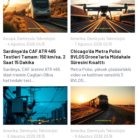
Avrupa
,
Demiryolu Teknolojisi
Amerika
,
Demiryolu Teknolojisi
4 Ağustos 2026 04:15
7 Ağustos 2026 02:15
Sardinya’da CAF ATR 465
Chicago’da Metra Polisi
Testleri Tamam: 150 km/sa, 2
BVLOS Drone’larla Müdahale
Saat 15 Dakika
Süresini Kısalttı
Sardinya, CAF üretimi ATR 465
Metra Polisi, yüksek çözünürlüklü
dizel treninin Cagliari–Olbia
video ve kızılötesi sensörlü 3
hattındaki test...
BVLOS...
Amerika
,
Demiryolu Teknolojisi
Amerika
,
Demiryolu Teknolojisi
6 Ağustos 2026 08:15
6 Ağustos 2026 20:16