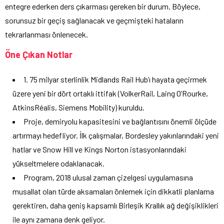
entegre ederken ders çıkarması gereken bir durum. Böylece,
sorunsuz bir geçiş sağlanacak ve geçmişteki hataların
tekrarlanması önlenecek.
Öne Çıkan Notlar
1. 75 milyar sterlinlik Midlands Rail Hub’ı hayata geçirmek
üzere yeni bir dört ortaklı ittifak (VolkerRail, Laing O’Rourke,
AtkinsRéalis, Siemens Mobility) kuruldu.
Proje, demiryolu kapasitesini ve bağlantısını önemli ölçüde
artırmayı hedefliyor. İlk çalışmalar, Bordesley yakınlarındaki yeni
hatlar ve Snow Hill ve Kings Norton istasyonlarındaki
yükseltmelere odaklanacak.
Program, 2018 ulusal zaman çizelgesi uygulamasına
musallat olan türde aksamaları önlemek için dikkatli planlama
gerektiren, daha geniş kapsamlı Birleşik Krallık ağ değişiklikleri
ile aynı zamana denk geliyor.