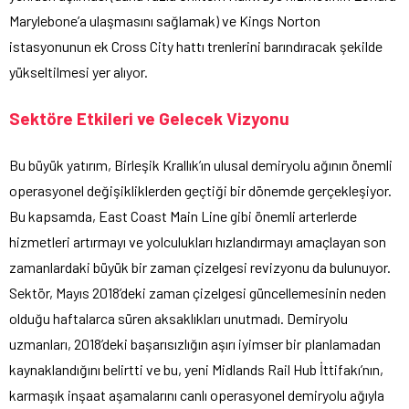
Marylebone’a ulaşmasını sağlamak) ve Kings Norton
istasyonunun ek Cross City hattı trenlerini barındıracak şekilde
yükseltilmesi yer alıyor.
Sektöre Etkileri ve Gelecek Vizyonu
Bu büyük yatırım, Birleşik Krallık’ın ulusal demiryolu ağının önemli
operasyonel değişikliklerden geçtiği bir dönemde gerçekleşiyor.
Bu kapsamda, East Coast Main Line gibi önemli arterlerde
hizmetleri artırmayı ve yolculukları hızlandırmayı amaçlayan son
zamanlardaki büyük bir zaman çizelgesi revizyonu da bulunuyor.
Sektör, Mayıs 2018’deki zaman çizelgesi güncellemesinin neden
olduğu haftalarca süren aksaklıkları unutmadı. Demiryolu
uzmanları, 2018’deki başarısızlığın aşırı iyimser bir planlamadan
kaynaklandığını belirtti ve bu, yeni Midlands Rail Hub İttifakı’nın,
karmaşık inşaat aşamalarını canlı operasyonel demiryolu ağıyla