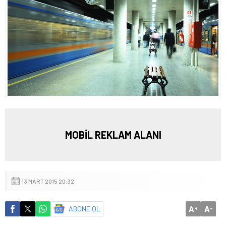
MOBİL REKLAM ALANI
13 MART 2015 20:32
A
A
ABONE OL
+
-