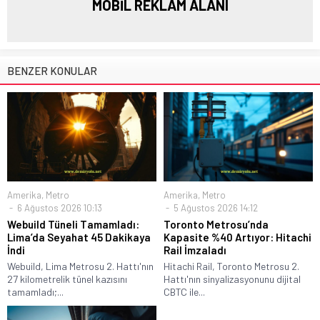
MOBİL REKLAM ALANI
BENZER KONULAR
Amerika
,
Metro
Amerika
,
Metro
6 Ağustos 2026 10:13
5 Ağustos 2026 14:12
Webuild Tüneli Tamamladı:
Toronto Metrosu’nda
Lima’da Seyahat 45 Dakikaya
Kapasite %40 Artıyor: Hitachi
İndi
Rail İmzaladı
Webuild, Lima Metrosu 2. Hattı'nın
Hitachi Rail, Toronto Metrosu 2.
27 kilometrelik tünel kazısını
Hattı'nın sinyalizasyonunu dijital
tamamladı;...
CBTC ile...