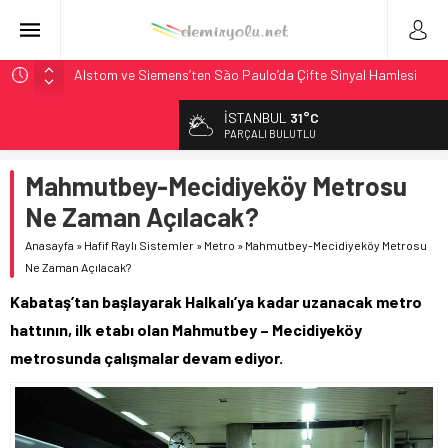
Alstom ve Siemens’ten São Paulo’da Çifte Sinyal Hamlesi
Siemens ve Stadler’dan Berlin S-Bahn’a 350 Trenlik Dev
İSTANBUL
31°C
Sözleşme
PARÇALI BULUTLU
Japonya Maglev Onayı: Bütçe 11 Trilyon Yen, Hedef 2036
Mahmutbey-Mecidiyeköy Metrosu
Toronto Metrosu’nda Kapasite %40 Artıyor: Hitachi Rail
İmzaladı
Ne Zaman Açılacak?
Webuild Tüneli Tamamladı: Lima’da Seyahat 45 Dakikaya
Anasayfa
»
Hafif Raylı Sistemler
»
Metro
»
Mahmutbey-Mecidiyeköy Metrosu
İndi
Ne Zaman Açılacak?
Kabataş’tan başlayarak Halkalı’ya kadar uzanacak metro
hattının, ilk etabı olan Mahmutbey – Mecidiyeköy
metrosunda çalışmalar devam ediyor.