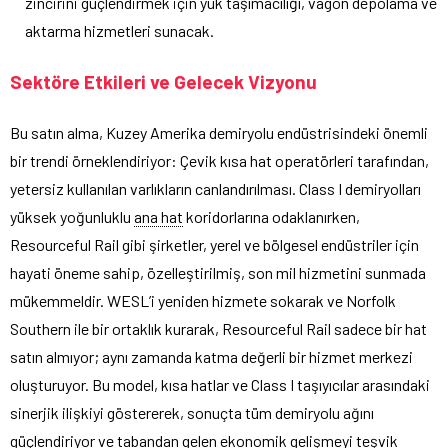
zincirini güçlendirmek için yük taşımacılığı, vagon depolama ve
aktarma hizmetleri sunacak.
Sektöre Etkileri ve Gelecek Vizyonu
Bu satın alma, Kuzey Amerika demiryolu endüstrisindeki önemli
bir trendi örneklendiriyor: Çevik kısa hat operatörleri tarafından,
yetersiz kullanılan varlıkların canlandırılması. Class I demiryolları
yüksek yoğunluklu
ana hat
koridorlarına odaklanırken,
Resourceful Rail gibi şirketler, yerel ve bölgesel endüstriler için
hayati öneme sahip, özelleştirilmiş, son mil hizmetini sunmada
mükemmeldir. WESL’i yeniden hizmete sokarak ve Norfolk
Southern ile bir ortaklık kurarak, Resourceful Rail sadece bir hat
satın almıyor; aynı zamanda katma değerli bir hizmet merkezi
oluşturuyor. Bu model, kısa hatlar ve Class I taşıyıcılar arasındaki
sinerjik ilişkiyi göstererek, sonuçta tüm demiryolu ağını
güçlendiriyor ve tabandan gelen ekonomik gelişmeyi teşvik