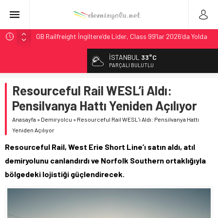
GB Railfreight İngiltere’de Lider, Class 99’lar 2026’da Yolda
İngiltere Demiryolunda Tarihi Entegrasyon: GBR Anglia
İSTANBUL
33°C
Resmen Başladı
PARÇALI BULUTLU
Malezya Havayolları, TGV ile 28 Fransız Şehrine Tek Bilet
Resourceful Rail WESL’i Aldı:
ÖBB ve RFI’dan Brenner’da 15 Günlük Bakım: Tren Seferleri
Duruyor
Pensilvanya Hattı Yeniden Açılıyor
DB Modernizasyon Programı: 70. İstasyona Ulaşıldı
Anasayfa
»
Demiryolcu
»
Resourceful Rail WESL’i Aldı: Pensilvanya Hattı
Yeniden Açılıyor
Resourceful Rail, West Erie Short Line’ı satın aldı, atıl
demiryolunu canlandırdı ve Norfolk Southern ortaklığıyla
bölgedeki lojistiği güçlendirecek.