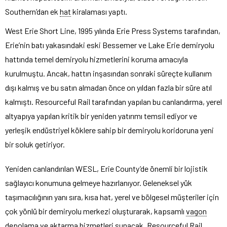
Southern’dan ek
hat
kiralaması yaptı.
West Erie Short Line, 1995 yılında Erie Press Systems tarafından,
Erie’nin batı yakasındaki eski Bessemer ve Lake Erie demiryolu
hattında temel demiryolu hizmetlerini koruma amacıyla
kurulmuştu. Ancak, hattın inşasından sonraki süreçte kullanım
dışı kalmış ve bu satın almadan önce on yıldan fazla bir süre atıl
kalmıştı. Resourceful Rail tarafından yapılan bu canlandırma, yerel
altyapıya yapılan kritik bir yeniden yatırımı temsil ediyor ve
yerleşik endüstriyel köklere sahip bir demiryolu koridoruna yeni
bir soluk getiriyor.
Yeniden canlandırılan WESL, Erie County’de önemli bir lojistik
sağlayıcı konumuna gelmeye hazırlanıyor. Geleneksel yük
taşımacılığının yanı sıra, kısa hat, yerel ve bölgesel müşteriler için
çok yönlü bir demiryolu merkezi oluşturarak, kapsamlı
vagon
depolama ve aktarma hizmetleri sunacak. Resourceful Rail