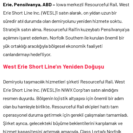
Erie, Pensilvanya, ABD –
Iowa merkezli Resourceful Rail, West
Erie Short Line Inc. (WESL)’i satın alarak, on yıldan uzun bir
süredir atıl durumda olan demiryolunu yeniden hizmete soktu.
Stratejik satın alma, Resourceful Rail’in kuzeybatı Pensilvanya’ya
açılımını işaret ederken, Norfolk Southern ile kurulan önemli bir
yük ortaklığı aracılığıyla bölgesel ekonomik faaliyeti
canlandırmayı hedefliyor.
West Erie Short Line’ın Yeniden Doğuşu
Demiryolu taşımacılık hizmetleri şirketi Resourceful Rail, West
Erie Short Line Inc. (WESL)’in NIWX Corp’tan satın alındığını
resmen duyurdu. Bölgenin lojistik altyapısı için önemli bir adım
olan bu hamleyle birlikte, Resourceful Rail ekipleri hattı tam
operasyonel duruma getirmek için gerekli çalışmaları tamamladı.
Şirket ayrıca, gelecekteki büyüme beklentilerini karşılamak ve
hizmet kapasitesini artırmak amacıyla, Class I ortağı Norfolk