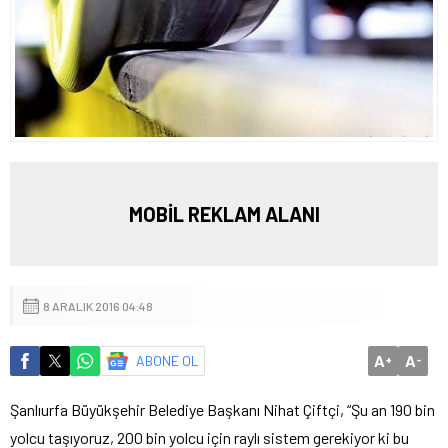
MOBİL REKLAM ALANI
8 ARALIK 2016 04:48
A
A
ABONE OL
+
-
Şanlıurfa Büyükşehir Belediye Başkanı Nihat Çiftçi, “Şu an 190 bin
yolcu taşıyoruz, 200 bin yolcu için raylı sistem gerekiyor ki bu