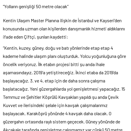
“Yolların genişliği 50 metre olacak”
Kentin Ulaşım Master Planına ilişkin de İstanbul ve Kayseri’den
konusunda uzman olan kişilerden danışmanlık hizmeti aldıklarını
ifade eden Çiftçi, şunları kaydetti:
“Kentin, kuzey, güney, doğu ve batı yönlerinde etap etap 4
kademe halinde ulaşım planı oluşturduk. Yolcu yoğunluğuna göre
öncelik veriyoruz. İlk etabın projesi bitti şu anda ihale
aşamasındayız, 2019’a yetiştireceğiz. İkinci etaba da 2019’da
başlayacağız. 3. ve 4. etap için de daha sonra çalışma
başlatacağız. Yeni güzergahlarda yol genişletmesi yapacağız. 15
Temmuz ve Şehitler Köprülü Kavşakları yapıldı şu anda Çevik
Kuvvet ve ilerisindeki şelale için kavşak çalışmalarımız
başlayacak. Karaköprü yönünde 4 kavşak daha olacak. O
güzergahın ortasında raylı sistem geçecek. Güney yönünde de
Akçakale tarafında genişletme çalışmamız var çünkü 50 metre