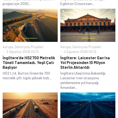
projesi için 2030...
Eglinton Crosstown...
Avrupa
,
Demiryolu Projeleri
Avrupa
,
Demiryolu Projeleri
2 Ağustos 2026 02:13
2 Ağustos 2026 00:12
İngiltere’de HS2 700 Metrelik
İngiltere: Leicester Garı’na
Tüneli Tamamladı, Yeşil Çatı
Yol Projesinden 10 Milyon
Başlıyor
Sterlin Aktarıldı
HS2 Ltd, Burton Green'de 700
İngiltere Ulaştırma Bakanlığı,
metrelik çift tüplü yüksek hızlı...
Leicester tren istasyonu
yenilemesine yol kavşağı
fonundan...