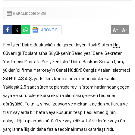
8 ARALIK 2016 04:38
A
A
ABONE OL
+
-
Fen İşleri Daire Başkanlığı’nda gerçekleşen Raylı Sistem
Hat
Güvenliği Toplantısı’na Büyükşehir Belediyesi Genel Sekreter
Yardımcısı Mustafa Yurt, Fen İşleri Daire Başkanı Serkan Çam,
yüklenici
firma Metroray’ın Genel Müdürü Cengiz Atalar, işletmeci
SAMULAŞ A.Ş, yetkilileri,
kontrolör
ve mühendisler katıldı.
Yaklaşık 2.5 saat süren toplantıda raylı sistem hatlarından geçen
yaya ve sürücülere karşı ekstra alınması gereken tedbirler
görüşüldü. Teknik, sinyalizasyon ve mekanik açıdan hatlarda ve
tramvaylarda bir hata veya kusurun tespit edilemediğinin
anlaşıldığı toplantıda sürücü ve yaya dikkatsizliklerine veya ön
yargılarına ilişkin daha fazla tedbir alınması kararlaştırıldı.