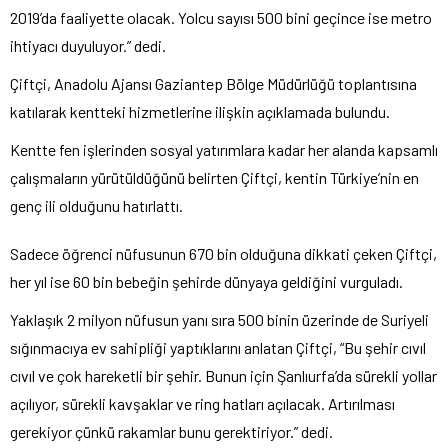
2019’da faaliyette olacak. Yolcu sayısı 500 bini geçince ise metro
ihtiyacı duyuluyor.” dedi.
Çiftçi, Anadolu Ajansı Gaziantep Bölge Müdürlüğü toplantısına
katılarak kentteki hizmetlerine ilişkin açıklamada bulundu.
Kentte fen işlerinden sosyal yatırımlara kadar her alanda kapsamlı
çalışmaların yürütüldüğünü belirten Çiftçi, kentin Türkiye’nin en
genç ili olduğunu hatırlattı.
Sadece öğrenci nüfusunun 670 bin olduğuna dikkati çeken Çiftçi,
her yıl ise 60 bin bebeğin şehirde dünyaya geldiğini vurguladı.
Yaklaşık 2 milyon nüfusun yanı sıra 500 binin üzerinde de Suriyeli
sığınmacıya ev sahipliği yaptıklarını anlatan Çiftçi, “Bu şehir cıvıl
cıvıl ve çok hareketli bir şehir. Bunun için Şanlıurfa’da sürekli yollar
açılıyor, sürekli kavşaklar ve ring hatları açılacak. Artırılması
gerekiyor çünkü rakamlar bunu gerektiriyor.” dedi.