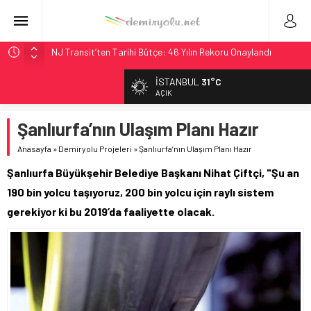
NJ Transit’ten Tarihi Bütçe: 46 Yılın Rekoru Onaylandı
Rocky Mountain, Güneş Enerjili Tesisten İlk Rayı Sevk Etti
İSTANBUL
31°C
AAR, MIT ve Berkeley Dahil 4 Üniversiteyle Araştırma
AÇIK
Konsorsiyumu Başlattı
Şanlıurfa’nın Ulaşım Planı Hazır
Long Beach Limanı’na 58 Milyon Dolarlık Yeşil Yatırım Ödülü
Chicago’da Metra Polisi BVLOS Drone’larla Müdahale
Anasayfa
»
Demiryolu Projeleri
»
Şanlıurfa’nın Ulaşım Planı Hazır
Süresini Kısalttı
Şanlıurfa Büyükşehir Belediye Başkanı Nihat Çiftçi, "Şu an
190 bin yolcu taşıyoruz, 200 bin yolcu için raylı sistem
gerekiyor ki bu 2019’da faaliyette olacak.