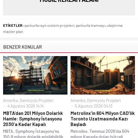
ETİKETLER:
şanlıurfa raylı sistem projeleri
,
şanlıurfa tramvayı
,
ulaştırma
master plan
BENZER KONULAR
Amerika
,
Demiryolu Projeleri
Amerika
,
Demiryolu Projeleri
4 Ağustos 2026 14:14
5 Ağustos 2026 04:13
MBTA’dan 201 Milyon Dolarlık
Metrolinx’in 604 Milyon CAD’lik
Hamle: Symphony İstasyonu
Toronto Uzatmasında Kazı
2030’a Kadar Kapalı
Başladı
MBTA, Symphony İstasyonu'nu
Metrolinx, Temmuz 2026'da 604
150,8 milyon dolarlık erişilebilirlik
milyon Kanada doları bütçeli