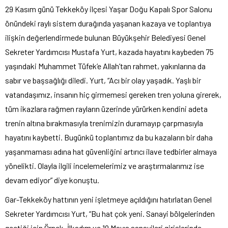
29 Kasım günü Tekkeköy ilçesi Yaşar Doğu Kapalı Spor Salonu
önündeki raylı sistem durağında yaşanan kazaya ve toplantıya
ilişkin değerlendirmede bulunan Büyükşehir Belediyesi Genel
Sekreter Yardımcısı Mustafa Yurt, kazada hayatını kaybeden 75
yaşındaki Muhammet Tüfek’e Allah’tan rahmet, yakınlarına da
sabır ve başsağlığı diledi. Yurt, “Acı bir olay yaşadık. Yaşlı bir
vatandaşımız, insanın hiç girmemesi gereken tren yoluna girerek,
tüm ikazlara rağmen rayların üzerinde yürürken kendini adeta
trenin altına bırakmasıyla trenimizin duramayıp çarpmasıyla
hayatını kaybetti. Bugünkü toplantımız da bu kazaların bir daha
yaşanmaması adına hat güvenliğini artırıcı ilave tedbirler almaya
yönelikti. Olayla ilgili incelemelerimiz ve araştırmalarımız ise
devam ediyor” diye konuştu.
Gar-Tekkeköy hattının yeni işletmeye açıldığını hatırlatan Genel
Sekreter Yardımcısı Yurt, “Bu hat çok yeni. Sanayi bölgelerinden
geçtiği için Örnek, İlkadım ve 19 Mayıs sanayileri girişlerinde,