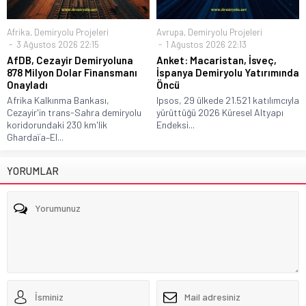
Afrika
,
Demiryolu Projeleri
Avrupa
,
Demiryolu Projeleri
3 Ağustos 2026 22:15
1 Ağustos 2026 22:13
AfDB, Cezayir Demiryoluna
Anket: Macaristan, İsveç,
878 Milyon Dolar Finansmanı
İspanya Demiryolu Yatırımında
Onayladı
Öncü
Afrika Kalkınma Bankası,
Ipsos, 29 ülkede 21.521 katılımcıyla
Cezayir'in trans-Sahra demiryolu
yürüttüğü 2026 Küresel Altyapı
koridorundaki 230 km'lik
Endeksi...
Ghardaïa–El...
YORUMLAR