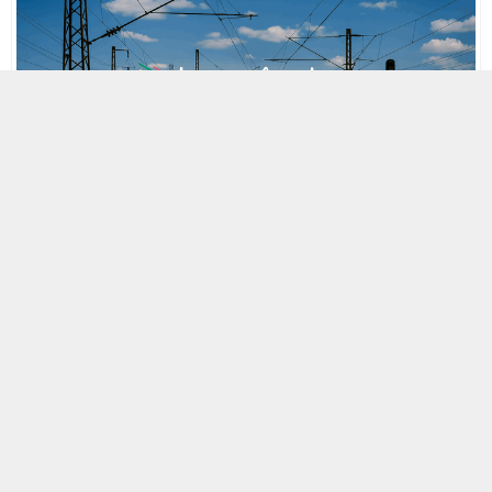
MOBİL REKLAM ALANI
16 ŞUBAT 2014 23:53
A
A
ABONE OL
+
-