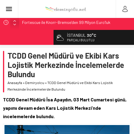
Fortescue ile Knorr-Bremse’den 99 Milyon Euro’luk
Sinyalizasyon Anlaşması
İSTANBUL
30°C
Stadler, Austin’e 21 CITYLINK Hafif Raylı Aracı Tedarik
PARÇALI BULUTLU
Edecek
9,9 Milyar Dolarlık Mor Hat’ta Tel Testleri Başladı
TCDD Genel Müdürü ve Ekibi Kars
Utah’ta 31 Milyon Dolarlık Proje Trafik Çilesini Bitiriyor
Lojistik Merkezinde İncelemelerde
CRRC, Salvador Metrosu İçin 83,9 Milyon Euro’luk Anlaşma
Bulundu
İmzaladı
Anasayfa
»
Demiryolcu
»
TCDD Genel Müdürü ve Ekibi Kars Lojistik
Merkezinde İncelemelerde Bulundu
TCDD Genel Müdürü İsa Apaydın, 03 Mart Cumartesi günü,
yapımı devam eden Kars Lojistik Merkezi’nde
incelemelerde bulundu.