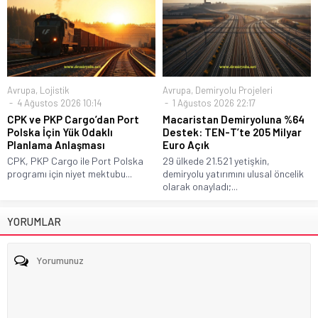
Avrupa
,
Lojistik
Avrupa
,
Demiryolu Projeleri
4 Ağustos 2026 10:14
1 Ağustos 2026 22:17
CPK ve PKP Cargo’dan Port
Macaristan Demiryoluna %64
Polska İçin Yük Odaklı
Destek: TEN-T’te 205 Milyar
Planlama Anlaşması
Euro Açık
CPK, PKP Cargo ile Port Polska
29 ülkede 21.521 yetişkin,
programı için niyet mektubu...
demiryolu yatırımını ulusal öncelik
olarak onayladı;...
YORUMLAR