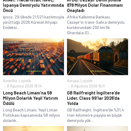
İspanya Demiryolu Yatırımında
878 Milyon Dolar Finansmanı
Öncü
Onayladı
Ipsos, 29 ülkede 21.521 katılımcıyla
Afrika Kalkınma Bankası,
yürüttüğü 2026 Küresel Altyapı
Cezayir'in trans-Sahra demiryolu
Endeksi...
koridorundaki 230 km'lik
Ghardaïa–El...
Amerika
,
Lojistik
Avrupa
,
Lojistik
6 Ağustos 2026 18:14
8 Ağustos 2026 16:11
Long Beach Limanı’na 58
GB Railfreight İngiltere’de
Milyon Dolarlık Yeşil Yatırım
Lider, Class 99’lar 2026’da
Ödülü
Yolda
Long Beach Limanı, Yeşil Liman
GB Railfreight, İngiltere'de %31,4
Politikası kapsamında 58 milyon
tren-kilometre payıyla en büyük
dolarlık...
demiryolu yük...