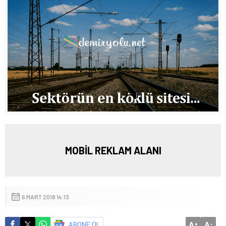
MOBİL REKLAM ALANI
6 MART 2018 14:13
A
A
ABONE OL
+
-