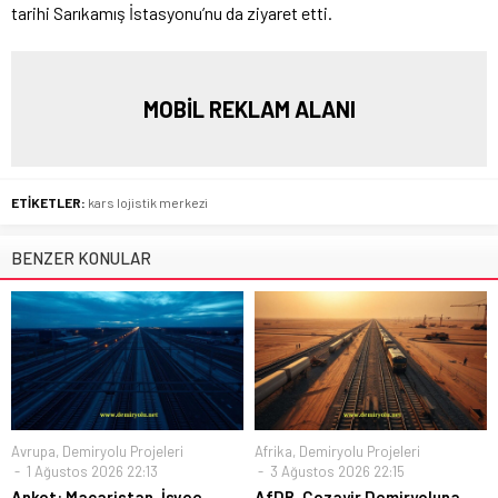
tarihi Sarıkamış İstasyonu’nu da ziyaret etti.
MOBİL REKLAM ALANI
ETİKETLER:
kars lojistik merkezi
BENZER KONULAR
Avrupa
,
Demiryolu Projeleri
Afrika
,
Demiryolu Projeleri
1 Ağustos 2026 22:13
3 Ağustos 2026 22:15
Anket: Macaristan, İsveç,
AfDB, Cezayir Demiryoluna