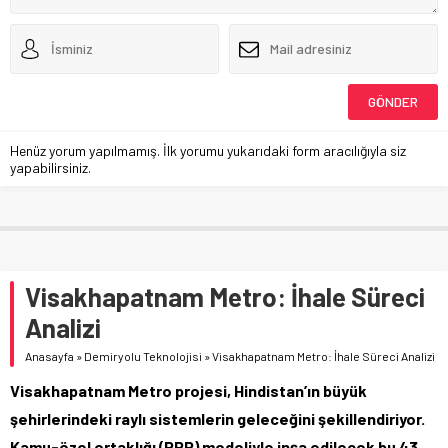
Henüz yorum yapılmamış. İlk yorumu yukarıdaki form aracılığıyla siz
yapabilirsiniz.
Visakhapatnam Metro: İhale Süreci
Analizi
Anasayfa
»
Demiryolu Teknolojisi
»
Visakhapatnam Metro: İhale Süreci Analizi
Visakhapatnam Metro projesi, Hindistan’ın büyük
şehirlerindeki raylı sistemlerin geleceğini şekillendiriyor.
Kamu-özel ortaklığı (PPP) modeliyle inşa edilecek bu 43