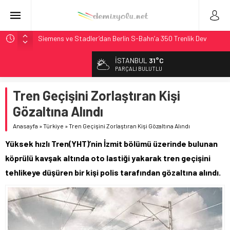
Siemens ve Stadler’dan Berlin S-Bahn’a 350 Trenlik Dev
Sözleşme
İSTANBUL
31°C
Japonya Maglev Onayı: Bütçe 11 Trilyon Yen, Hedef 2036
PARÇALI BULUTLU
Toronto Metrosu’nda Kapasite %40 Artıyor: Hitachi Rail
İmzaladı
Tren Geçişini Zorlaştıran Kişi
Metrolinx’in 604 Milyon CAD’lik Toronto Uzatmasında Kazı
Gözaltına Alındı
Başladı
Anasayfa
»
Türkiye
»
Tren Geçişini Zorlaştıran Kişi Gözaltına Alındı
Alstom ve Siemens’ten São Paulo’da Çifte Sinyal Hamlesi
Yüksek hızlı Tren(YHT)’nin İzmit bölümü üzerinde bulunan
köprülü kavşak altında oto lastiği yakarak tren geçişini
tehlikeye düşüren bir kişi polis tarafından gözaltına alındı.