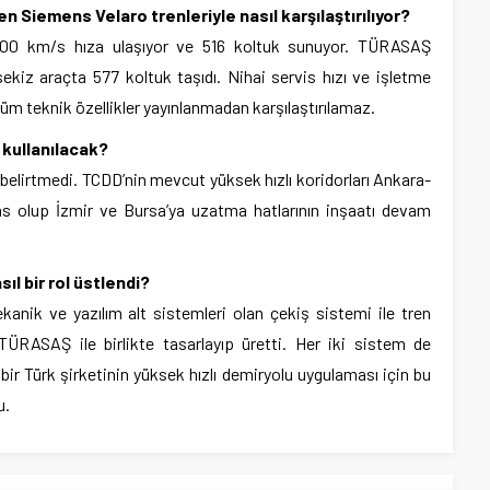
len Siemens Velaro trenleriyle nasıl karşılaştırılıyor?
 300 km/s hıza ulaşıyor ve 516 koltuk sunuyor. TÜRASAŞ
kiz araçta 577 koltuk taşıdı. Nihai servis hızı ve işletme
m teknik özellikler yayınlanmadan karşılaştırılamaz.
a kullanılacak?
belirtmedi. TCDD’nin mevcut yüksek hızlı koridorları Ankara-
s olup İzmir ve Bursa’ya uzatma hatlarının inşaatı devam
ıl bir rol üstlendi?
anik ve yazılım alt sistemleri olan çekiş sistemi ile tren
ÜRASAŞ ile birlikte tasarlayıp üretti. Her iki sistem de
bir Türk şirketinin yüksek hızlı demiryolu uygulaması için bu
u.