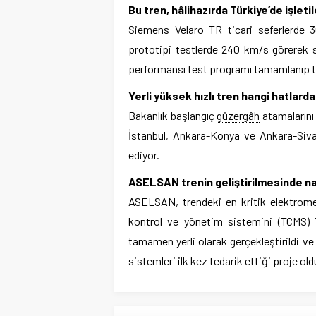
Bu tren, hâlihazırda Türkiye’de işleti
Siemens Velaro TR ticari seferlerde
prototipi testlerde 240 km/s görerek se
performansı test programı tamamlanıp tü
Yerli yüksek hızlı tren hangi hatlard
Bakanlık başlangıç
güzergâh
atamalarını 
İstanbul, Ankara-Konya ve Ankara-Siva
ediyor.
ASELSAN trenin geliştirilmesinde nas
ASELSAN, trendeki en kritik elektromek
kontrol ve yönetim sistemini (TCMS) T
tamamen yerli olarak gerçekleştirildi ve 
sistemleri ilk kez tedarik ettiği proje old