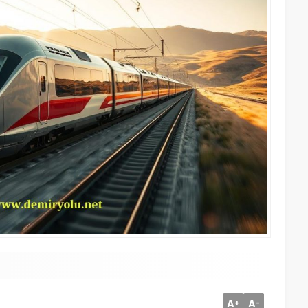
A
A
+
-