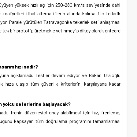
üyüyen yüksek hızlı ağ için 250-280 km/s seviyesinde dahi
 maliyetleri ithal alternatiflerin altında kalırsa filo tedarik
yor. Paralel yürütülen Tatravagonka tekerlek seti anlaşması
 tek bir prototip üretmekle yetinmeyip dikey olarak entegre
asarım hızı nedir?
una açıklamadı. Testler devam ediyor ve Bakan Uraloğlu
hıza ulaşıp tüm güvenlik kriterlerini karşılayana kadar
n yolcu seferlerine başlayacak?
adı. Trenin düzenleyici onay alabilmesi için hız, frenleme,
luluğunu kapsayan tüm doğrulama programını tamamlaması