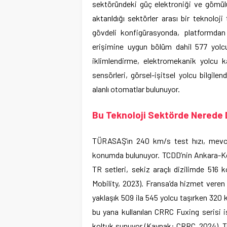
sektöründeki güç elektroniği ve gömülü
aktarıldığı sektörler arası bir teknoloj
gövdeli konfigürasyonda, platformdan 
erişimine uygun bölüm dahil 577 yolcu
iklimlendirme, elektromekanik yolcu k
sensörleri, görsel-işitsel yolcu bilgile
alanlı otomatlar bulunuyor.
Bu Teknoloji Sektörde Nerede
TÜRASAŞ’ın 240 km/s test hızı, mevcut
konumda bulunuyor. TCDD’nin Ankara-Kon
TR setleri, sekiz araçlı dizilimde 516 
Mobility, 2023). Fransa’da hizmet veren
yaklaşık 509 ila 545 yolcu taşırken 320 
bu yana kullanılan CRRC Fuxing serisi i
koltuk sunuyor (Kaynak: CRRC, 2024). Tü