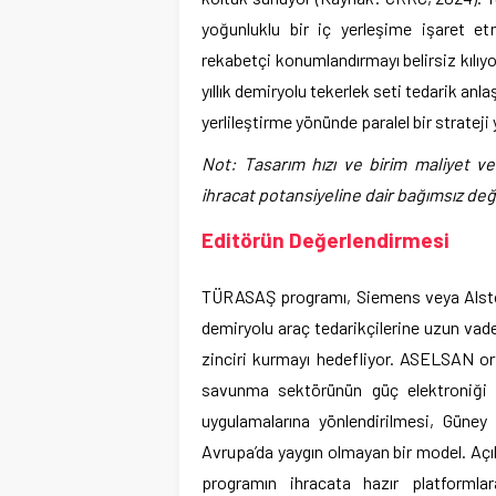
yoğunluklu bir iç yerleşime işaret e
rekabetçi konumlandırmayı belirsiz kılıy
yıllık demiryolu tekerlek seti tedarik anl
yerlileştirme yönünde paralel bir stratej
Not: Tasarım hızı ve birim maliyet ve
ihracat potansiyeline dair bağımsız değe
Editörün Değerlendirmesi
TÜRASAŞ programı, Siemens veya Alsto
demiryolu araç tedarikçilerine uzun vadel
zinciri kurmayı hedefliyor. ASELSAN ort
savunma sektörünün güç elektroniği 
uygulamalarına yönlendirilmesi, Gün
Avrupa’da yaygın olmayan bir model. A
programın ihracata hazır platforml