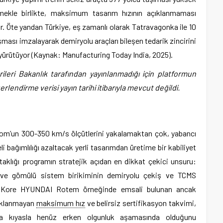
tmekle birlikte, maksimum tasarım hızının açıklanmaması
or. Öte yandan Türkiye, eş zamanlı olarak Tatravagonka ile 10
aşması imzalayarak demiryolu araçları bileşen tedarik zincirini
i yürütüyor (Kaynak: Manufacturing Today India, 2025).
rileri Bakanlık tarafından yayınlanmadığı için platformun
rlendirme verisi yayın tarihi itibarıyla mevcut değildi.
m’un 300-350 km/s ölçütlerini yakalamaktan çok, yabancı
i bağımlılığı azaltacak yerli tasarımdan üretime bir kabiliyet
aklığı programın stratejik açıdan en dikkat çekici unsuru:
ve gömülü sistem birikiminin demiryolu çekiş ve TCMS
ey Kore HYUNDAI Rotem örneğinde emsali bulunan ancak
çıklanmayan
maksimum hız
ve belirsiz sertifikasyon takvimi,
ara kıyasla henüz erken olgunluk aşamasında olduğunu