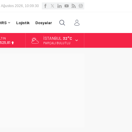
 Ağustos 2026, 10:09:31
HRS
Lojistik
Dosyalar
İSTANBUL
32°C
LTIN
.525,81
PARÇALI BULUTLU
İST
3.703,13
OLAR
7,5932
URO
5,0919