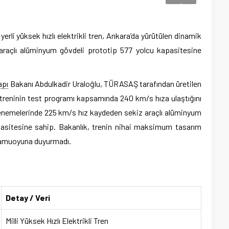
li yüksek hızlı elektrikli tren, Ankara’da yürütülen dinamik
 araçlı alüminyum gövdeli prototip 577 yolcu kapasitesine
apı
Bakanı Abdulkadir Uraloğlu, TÜRASAŞ tarafından üretilen
ikli treninin test programı kapsamında 240 km/s hıza ulaştığını
enemelerinde 225 km/s hız kaydeden sekiz araçlı alüminyum
pasitesine sahip. Bakanlık, trenin nihai maksimum tasarım
 kamuoyuna duyurmadı.
Detay / Veri
Milli Yüksek Hızlı Elektrikli Tren