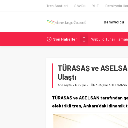
Tren Saatleri
Sözlük
YHT
Demiryolu Har
Demiryolcu
Son Haberler
Webuild Tüneli Tamam
Alstom ve Siemens’te
Siemens ve Stadler’d
Japonya Maglev Onayı
TÜRASAŞ ve ASELSAN’ı
İtalya’dan Yeni Otom
Ulaştı
Anasayfa
»
Türkiye
»
TÜRASAŞ ve ASELSAN’ın Ye
TÜRASAŞ ve ASELSAN tarafından gelişt
elektrikli tren, Ankara’daki dinamik 