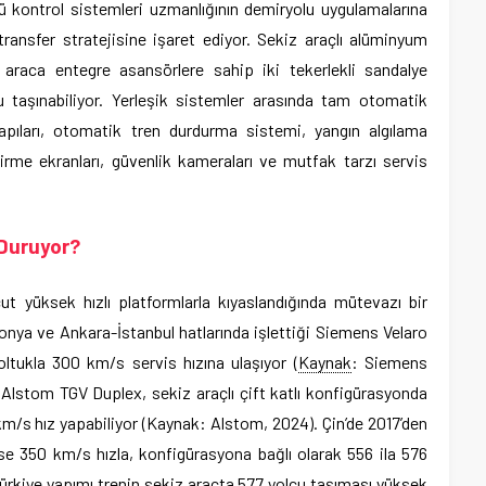
 kontrol sistemleri uzmanlığının demiryolu uygulamalarına
i transfer stratejisine işaret ediyor. Sekiz araçlı alüminyum
araca entegre asansörlere sahip iki tekerlekli sandalye
 taşınabiliyor. Yerleşik sistemler arasında tam otomatik
apıları, otomatik tren durdurma sistemi, yangın algılama
ndirme ekranları, güvenlik kameraları ve mutfak tarzı servis
 Duruyor?
 yüksek hızlı platformlarla kıyaslandığında mütevazı bir
ya ve Ankara-İstanbul hatlarında işlettiği Siemens Velaro
koltukla 300 km/s servis hızına ulaşıyor (
Kaynak
: Siemens
 Alstom TGV Duplex, sekiz araçlı çift katlı konfigürasyonda
km/s hız yapabiliyor (Kaynak: Alstom, 2024). Çin’de 2017’den
se 350 km/s hızla, konfigürasyona bağlı olarak 556 ila 576
rkiye yapımı trenin sekiz araçta 577 yolcu taşıması yüksek