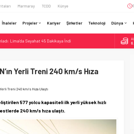
itaları
Marmaray
TCDD
Künye
6
İhaleler
Projeler
Kariyer
Şirketler
Teknoloji
Dünya
A
ladı: Lima’da Seyahat 45 Dakikaya İndi
6
n São Paulo’da Çifte Sinyal Hamlesi
B
1
an Berlin S-Bahn’a 350 Trenlik Dev Sözleşme
: Bütçe 11 Trilyon Yen, Hedef 2036
n Yerli Treni 240 km/s Hıza
D
4
otiv Demiryolu: 4.800 Ton CO2 Tasarrufu
E
5
rli Treni 240 km/s Hıza Ulaştı
irilen 577 yolcu kapasiteli ilk yerli yüksek hızlı
testlerde 240 km/s hıza ulaştı.