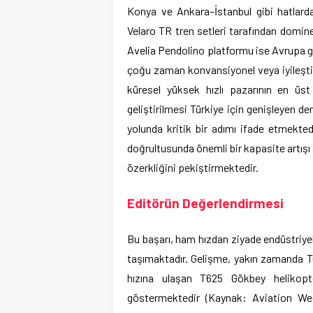
Konya ve Ankara–İstanbul gibi hatlard
Velaro TR tren setleri tarafından domine
Avelia Pendolino platformu ise Avrupa ge
çoğu zaman konvansiyonel veya iyileştiril
küresel yüksek hızlı pazarının en ü
geliştirilmesi Türkiye için genişleyen de
yolunda kritik bir adımı ifade etmekted
doğrultusunda önemli bir kapasite artışı
özerkliğini pekiştirmektedir.
Editörün Değerlendirmesi
Bu başarı, ham hızdan ziyade endüstriy
taşımaktadır. Gelişme, yakın zamanda Tü
hızına ulaşan T625 Gökbey helikopter
göstermektedir (Kaynak: Aviation Wee