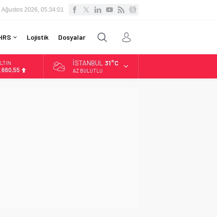
 Ağustos 2026, 05:34:02
HRS
Lojistik
Dosyalar
İSTANBUL
31°C
LTIN
.660,55
AZ BULUTLU
İST
3.779,39
OLAR
7,7111
URO
5,1881