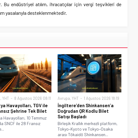
 Bu endüstriyel atılım, ihracatçılar için vergi teşvikleri de
ım yasalarıyla desteklenmektedir.
a
,
YHT
8 Ağustos 2026 08:11
Avrupa
,
YHT
1 Ağustos 2026 18:19
ya Havayolları, TGV ile
İngiltere’den Shinkansen’a
ansız Şehrine Tek Bilet
Doğrudan QR Kodlu Bilet
Satışı Başladı
a Havayolları, 10 Temmuz
a SNCF ile 28 Fransız
Birleşik Krallık merkezli platform,
...
Tokyo–Kyoto ve Tokyo–Osaka
arası Tōkaidō Shinkansen...