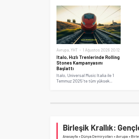
Avrupa
,
YHT
1 Ağustos 2026 20:12
Italo, Hızlı Trenlerinde Rolling
Stones Kampanyasını
Başlattı
Italo, Universal Music Italia ile 1
Temmuz 2025'te tüm yüksek...
Birleşik Krallık: Genç
Anasayfa
»
Dünya Demiryolları
»
Avrupa
»
Birl