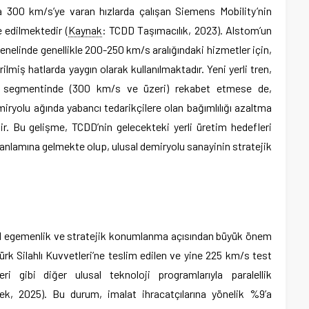
a 300 km/s’ye varan hızlarda çalışan Siemens Mobility’nin
 edilmektedir (
Kaynak
: TCDD Taşımacılık, 2023). Alstom’un
nelinde genellikle 200-250 km/s aralığındaki hizmetler için,
miş hatlarda yaygın olarak kullanılmaktadır. Yeni yerli tren,
st segmentinde (300 km/s ve üzeri) rekabet etmese de,
miryolu ağında yabancı tedarikçilere olan bağımlılığı azaltma
ir. Bu gelişme, TCDD’nin gelecekteki yerli üretim hedefleri
 anlamına gelmekte olup, ulusal demiryolu sanayinin stratejik
el egemenlik ve stratejik konumlanma açısından büyük önem
rk Silahlı Kuvvetleri’ne teslim edilen ve yine 225 km/s test
i gibi diğer ulusal teknoloji programlarıyla paralellik
k, 2025). Bu durum, imalat ihracatçılarına yönelik %9’a