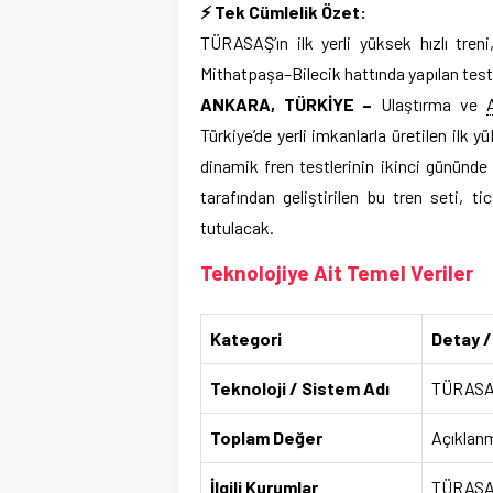
⚡ Tek Cümlelik Özet:
TÜRASAŞ’ın ilk yerli yüksek hızlı tren
Mithatpaşa–Bilecik hattında yapılan testl
ANKARA, TÜRKİYE –
Ulaştırma ve
Türkiye’de yerli imkanlarla üretilen ilk 
dinamik fren testlerinin ikinci günün
tarafından geliştirilen bu tren seti, 
tutulacak.
Teknolojiye Ait Temel Veriler
Kategori
Detay /
Teknoloji / Sistem Adı
TÜRASAŞ 
Toplam Değer
Açıklan
İlgili Kurumlar
TÜRASAŞ 