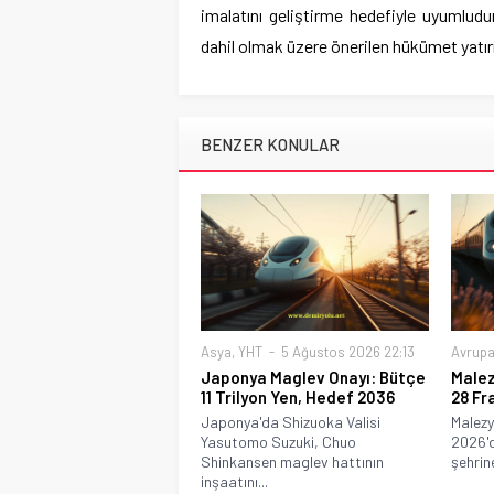
imalatını geliştirme hedefiyle uyumludur.
dahil olmak üzere önerilen hükümet yatır
BENZER KONULAR
Asya
,
YHT
5 Ağustos 2026 22:13
Avrup
Japonya Maglev Onayı: Bütçe
Malez
11 Trilyon Yen, Hedef 2036
28 Fr
Japonya'da Shizuoka Valisi
Malezy
Yasutomo Suzuki, Chuo
2026'd
Shinkansen maglev hattının
şehrine
inşaatını...