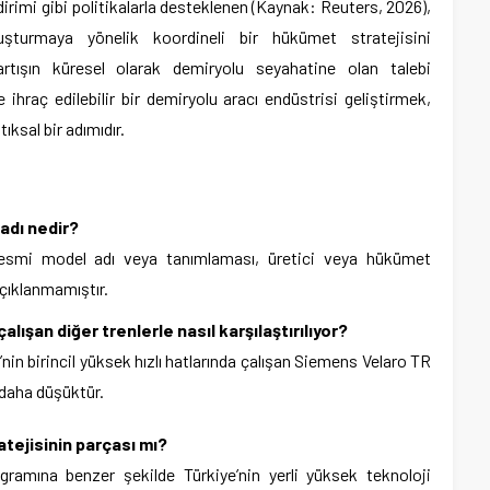
irimi gibi politikalarla desteklenen (Kaynak: Reuters, 2026),
uşturmaya yönelik koordineli bir hükümet stratejisini
 artışın küresel olarak demiryolu seyahatine olan talebi
ve ihraç edilebilir bir demiryolu aracı endüstrisi geliştirmek,
ksal bir adımıdır.
 adı nedir?
resmi model adı veya tanımlaması, üretici veya hükümet
çıklanmamıştır.
çalışan diğer trenlerle nasıl karşılaştırılıyor?
e’nin birincil yüksek hızlı hatlarında çalışan Siemens Velaro TR
 daha düşüktür.
tejisinin parçası mı?
ramına benzer şekilde Türkiye’nin yerli yüksek teknoloji