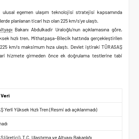
i, ulusal egemen ulaşım teknolojisi stratejisi kapsamında
erde planlanan ticari hızı olan 225 km/s’ye ulaştı.
Altyapı
Bakanı Abdulkadir Uraloğlu’nun açıklamasına göre,
yüksek hızlı tren, Mithatpaşa–Bilecik hattında gerçekleştirilen
de 225 km/s maksimum hıza ulaştı. Devlet iştiraki TÜRASAŞ
ticari hizmete girmeden önce ek doğrulama testlerine tabi
 Veri
Yerli Yüksek Hızlı Tren (Resmi adı açıklanmadı)
madı
(üretici), T.C. Ulaştırma ve Altyapı Bakanlığı