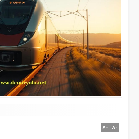
A
A
+
-