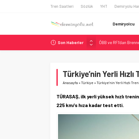
Tren Saatleri
Sözlük
YHT
Demiryolu Har
Demiryolcu
Son Haberler
ÖBB ve RFI’dan Brenne
NS, Temmuz 2026’dan 
Madrid Atocha’da 56 M
Çekya ETCS’de Erken 
Türkiye’nin Yerli Hızlı
Malezya Havayolları, T
Anasayfa
»
Türkiye
»
Türkiye’nin Yerli Hızlı Tre
TÜRASAŞ, ilk yerli yüksek hızlı tren
225 km/s hıza kadar test etti.