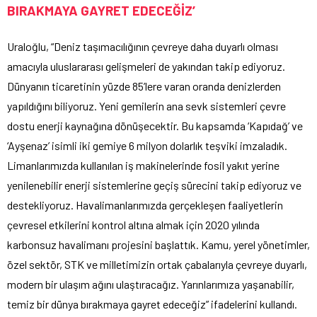
BIRAKMAYA GAYRET EDECEĞİZ’
Uraloğlu, “Deniz taşımacılığının çevreye daha duyarlı olması
amacıyla uluslararası gelişmeleri de yakından takip ediyoruz.
Dünyanın ticaretinin yüzde 85’lere varan oranda denizlerden
yapıldığını biliyoruz. Yeni gemilerin ana sevk sistemleri çevre
dostu enerji kaynağına dönüşecektir. Bu kapsamda ‘Kapıdağ’ ve
‘Ayşenaz’ isimli iki gemiye 6 milyon dolarlık teşviki imzaladık.
Limanlarımızda kullanılan iş makinelerinde fosil yakıt yerine
yenilenebilir enerji sistemlerine geçiş sürecini takip ediyoruz ve
destekliyoruz. Havalimanlarımızda gerçekleşen faaliyetlerin
çevresel etkilerini kontrol altına almak için 2020 yılında
karbonsuz havalimanı projesini başlattık. Kamu, yerel yönetimler,
özel sektör, STK ve milletimizin ortak çabalarıyla çevreye duyarlı,
modern bir ulaşım ağını ulaştıracağız. Yarınlarımıza yaşanabilir,
temiz bir dünya bırakmaya gayret edeceğiz” ifadelerini kullandı.