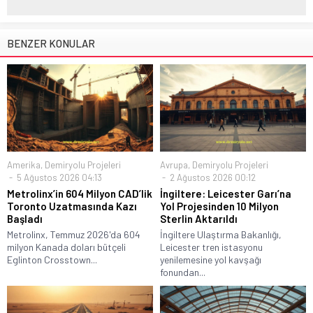
BENZER KONULAR
Amerika
,
Demiryolu Projeleri
Avrupa
,
Demiryolu Projeleri
5 Ağustos 2026 04:13
2 Ağustos 2026 00:12
Metrolinx’in 604 Milyon CAD’lik
İngiltere: Leicester Garı’na
Toronto Uzatmasında Kazı
Yol Projesinden 10 Milyon
Başladı
Sterlin Aktarıldı
Metrolinx, Temmuz 2026'da 604
İngiltere Ulaştırma Bakanlığı,
milyon Kanada doları bütçeli
Leicester tren istasyonu
Eglinton Crosstown...
yenilemesine yol kavşağı
fonundan...