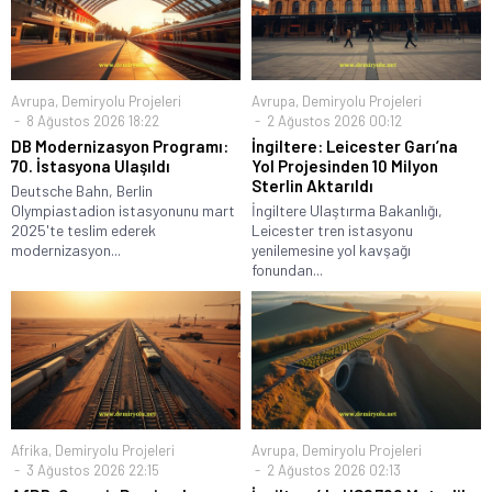
Avrupa
,
Demiryolu Projeleri
Avrupa
,
Demiryolu Projeleri
8 Ağustos 2026 18:22
2 Ağustos 2026 00:12
DB Modernizasyon Programı:
İngiltere: Leicester Garı’na
70. İstasyona Ulaşıldı
Yol Projesinden 10 Milyon
Sterlin Aktarıldı
Deutsche Bahn, Berlin
Olympiastadion istasyonunu mart
İngiltere Ulaştırma Bakanlığı,
2025'te teslim ederek
Leicester tren istasyonu
modernizasyon...
yenilemesine yol kavşağı
fonundan...
Afrika
,
Demiryolu Projeleri
Avrupa
,
Demiryolu Projeleri
3 Ağustos 2026 22:15
2 Ağustos 2026 02:13