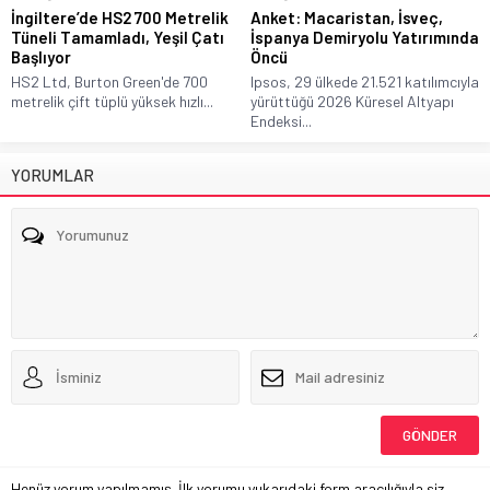
İngiltere’de HS2 700 Metrelik
Anket: Macaristan, İsveç,
Tüneli Tamamladı, Yeşil Çatı
İspanya Demiryolu Yatırımında
Başlıyor
Öncü
HS2 Ltd, Burton Green'de 700
Ipsos, 29 ülkede 21.521 katılımcıyla
metrelik çift tüplü yüksek hızlı...
yürüttüğü 2026 Küresel Altyapı
Endeksi...
YORUMLAR
Henüz yorum yapılmamış. İlk yorumu yukarıdaki form aracılığıyla siz