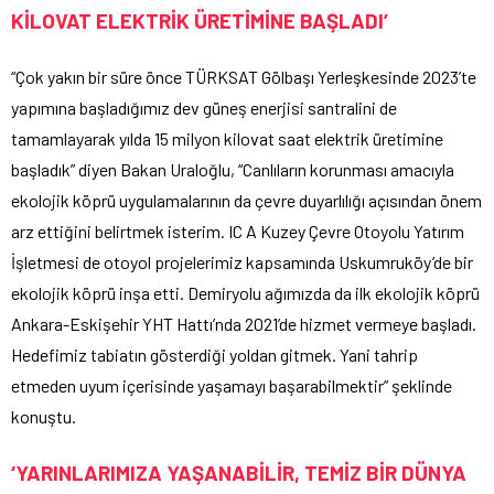
KİLOVAT ELEKTRİK ÜRETİMİNE BAŞLADI’
“Çok yakın bir süre önce TÜRKSAT Gölbaşı Yerleşkesinde 2023’te
yapımına başladığımız dev güneş enerjisi santralini de
tamamlayarak yılda 15 milyon kilovat saat elektrik üretimine
başladık” diyen Bakan Uraloğlu, “Canlıların korunması amacıyla
ekolojik köprü uygulamalarının da çevre duyarlılığı açısından önem
arz ettiğini belirtmek isterim. IC A Kuzey Çevre Otoyolu Yatırım
İşletmesi de otoyol projelerimiz kapsamında Uskumruköy’de bir
ekolojik köprü inşa etti. Demiryolu ağımızda da ilk ekolojik köprü
Ankara-Eskişehir YHT Hattı’nda 2021’de hizmet vermeye başladı.
Hedefimiz tabiatın gösterdiği yoldan gitmek. Yani tahrip
etmeden uyum içerisinde yaşamayı başarabilmektir” şeklinde
konuştu.
‘YARINLARIMIZA YAŞANABİLİR, TEMİZ BİR DÜNYA