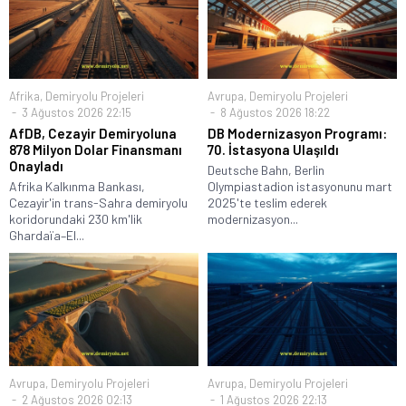
Afrika
,
Demiryolu Projeleri
Avrupa
,
Demiryolu Projeleri
3 Ağustos 2026 22:15
8 Ağustos 2026 18:22
AfDB, Cezayir Demiryoluna
DB Modernizasyon Programı:
878 Milyon Dolar Finansmanı
70. İstasyona Ulaşıldı
Onayladı
Deutsche Bahn, Berlin
Afrika Kalkınma Bankası,
Olympiastadion istasyonunu mart
Cezayir'in trans-Sahra demiryolu
2025'te teslim ederek
koridorundaki 230 km'lik
modernizasyon...
Ghardaïa–El...
Avrupa
,
Demiryolu Projeleri
Avrupa
,
Demiryolu Projeleri
2 Ağustos 2026 02:13
1 Ağustos 2026 22:13