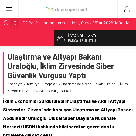
GB Railfreight İngiltere’de Lider, Class 99’lar 2026’da Yolda
İngiltere Demiryolunda Tarihi Entegrasyon: GBR Anglia
İSTANBUL
33°C
Resmen Başladı
PARÇALI BULUTLU
Malezya Havayolları, TGV ile 28 Fransız Şehrine Tek Bilet
Ulaştırma ve Altyapı Bakanı
ÖBB ve RFI’dan Brenner’da 15 Günlük Bakım: Tren Seferleri
Duruyor
Uraloğlu, İklim Zirvesinde Siber
DB Modernizasyon Programı: 70. İstasyona Ulaşıldı
Güvenlik Vurgusu Yaptı
Anasayfa
»
Demiryolu Projeleri
»
Ulaştırma ve Altyapı Bakanı Uraloğlu, İklim
Zirvesinde Siber Güvenlik Vurgusu Yaptı
İklim Ekonomisi Sürdürülebilir Ulaştırma ve Akıllı
Altyapı
Sistemleri Zirvesi’nde konuşan Ulaştırma ve Altyapı Bakanı
Abdulkadir Uraloğlu, Ulusal Siber Olaylara Müdahale
Merkezi (USOM) hakkında bilgi verdi ve çevre dostu
projelere dikkat çekti.