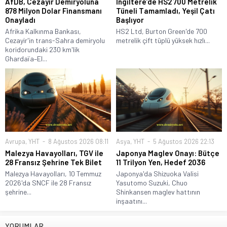
AfDB, Cezayir Demiryoluna
İngiltere’de HS2 700 Metrelik
878 Milyon Dolar Finansmanı
Tüneli Tamamladı, Yeşil Çatı
Onayladı
Başlıyor
Afrika Kalkınma Bankası,
HS2 Ltd, Burton Green'de 700
Cezayir'in trans-Sahra demiryolu
metrelik çift tüplü yüksek hızlı...
koridorundaki 230 km'lik
Ghardaïa–El...
Avrupa
,
YHT
8 Ağustos 2026 08:11
Asya
,
YHT
5 Ağustos 2026 22:13
Malezya Havayolları, TGV ile
Japonya Maglev Onayı: Bütçe
28 Fransız Şehrine Tek Bilet
11 Trilyon Yen, Hedef 2036
Malezya Havayolları, 10 Temmuz
Japonya'da Shizuoka Valisi
2026'da SNCF ile 28 Fransız
Yasutomo Suzuki, Chuo
şehrine...
Shinkansen maglev hattının
inşaatını...
YORUMLAR