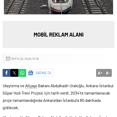
MOBİL REKLAM ALANI
19 EYLÜL 2024 15:16
A
A
ABONE OL
+
-
Ulaştırma ve
Altyapı
Bakanı Abdulkadir Uraloğlu, Ankara-İstanbul
Süper Hızlı Treni Projesi için tarih verdi. 2034’te tamamlanacak
proje tamamlandığında Ankara’dan İstanbul’a 80 dakikada
gidilecek.