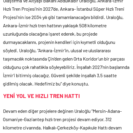
Ulaştırma Ve Altyapı Bakanı Abdulkadir Uraloğlu, Ankara-İzmir
Hızlı Tren Projesi’nin 2027’de, Ankara- İstanbul Süper Hızlı Treni
Projesi’nin ise 2034 yılı gibi tamamlanacağını bildirdi. Uraloğlu,
Ankara-İzmir hızlı tren hattının yaklaşık 508 kilometre
uzunluğunda olacağına işaret ederek, bu projede
durmayacaklarını, projenin kendileri için kıymetli olduğunu
söyledi. Uraloğlu, “Ankara-İzmir’in, ulusal ve uluslararası
taşımacılık noktasında Çin’den gelen Orta Koridor’un bir parçası
olduğunu çok rahatlıkla söyleyebiliriz. İnşallah 2027’nin başlarında
İzmir’i bitirmiş olacağız. Güvenli şekilde inşallah 3,5 saatte
gidilmiş olacak. Hedefimiz bu” diye konuştu.
YENİ YOL VE HIZLI TREN HATTI
Devam eden diğer projelere değinen Uraloğlu “Mersin-Adana-
Osmaniye-Gaziantep hızlı tren projesi devam ediyor. 312
kilometre civarında. Halkalı-Çerkezköy-Kapıkule Hattı devam